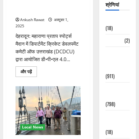
श्रेणियां
शुभारंभ, मंत्री सुबोध उनियाल ने
तीखा
हमला,
खिलाड़ियों का बढ़ाया हौसला
‘दुष्ट’
और
Astrology
Ankush Rawat
अक्टूबर 1,
‘वानप्रस्थ’
कहा
2025
(18)
के
बारे
देहरादून: महाराणा प्रताप स्पोर्ट्स
में
Bizarre
(2)
मैदान में डिपार्टमेंट क्रिकेट डेवलपमेंट
और
पढ़ें
कमेटी ऑफ उत्तराखंड (DCDCU)
Civic Issues
द्वारा आयोजित डी•पी•एल 4.0...
&
Development
डी•पी•एल
और पढ़ें
(911)
4.0
क्रिकेट
टूर्नामेंट
Crime &
का
शुभारंभ,
Accident
मंत्री
सुबोध
(798)
उनियाल
ने
खिलाड़ियों
Culture &
का
बढ़ाया
Lifestyle
Local News
हौसला
(18)
के
बारे