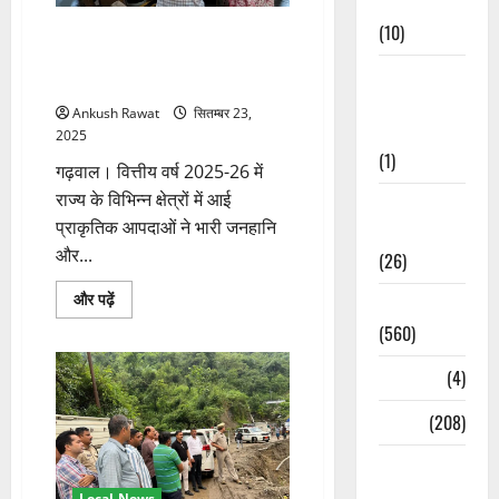
Cuisine
निर्देश
के
(10)
गढ़वाल: आपदा क्षति समीक्षा बैठक में
बारे
राहत व पुनर्वास कार्यों को तेज करने के
में
और
Food &
निर्देश
पढ़ें
Local
Ankush Rawat
सितम्बर 23,
Cuisine
2025
(1)
गढ़वाल। वित्तीय वर्ष 2025-26 में
राज्य के विभिन्न क्षेत्रों में आई
Health &
प्राकृतिक आपदाओं ने भारी जनहानि
Wellness
और...
(26)
गढ़वाल:
और पढ़ें
Local News
आपदा
क्षति
(560)
समीक्षा
बैठक
Naukri
(4)
में
राहत
व
News
(208)
पुनर्वास
कार्यों
को
Opinion /
तेज
करने
Editorial
Local News