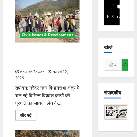
Facebook
X
YouTube
Civic Issues & Development
खोजे
नरेंद्र नगर क्षेत्र में विकास कार्यों का
निरीक्षण, मुनि की रेती-तपोवन में
निम्न
निर्माण तेज करने के निर्देश
को
Ankush Rawat
फ़रवरी 12,
खोजें:
2026
तपोवन: नरेंद्र नगर विधानसभा क्षेत्र में
संपादकीय
चल रहे विभिन्न विकास कार्यों की
प्रगति का जायजा लेने के...
नरेंद्र
और पढ़ें
नगर
क्षेत्र
में
विकास
कार्यों