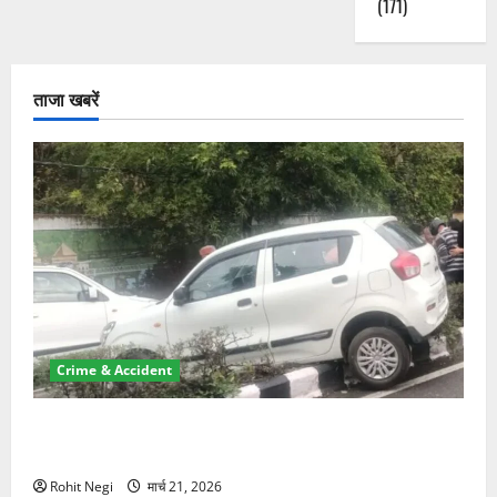
आपदा
(171)
प्रभावित
क्षेत्रों
का
किया
स्थलीय
निरीक्षण
ताजा खबरें
के
बारे
में
और
पढ़ें
Crime & Accident
दून में रफ्तार का कहर! 120 Km/h थार ने स्कूटी सवारों को
कुचला, एक की मौत
Rohit Negi
मार्च 21, 2026