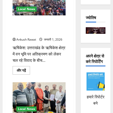
कैबिनेट
मंत्री
सुबोध
Local News
उनियाल
का
ज्योतिष
पलटवार
ऋषिकेश अतिक्रमण विवाद पर वन
के
बारे
मंत्री सख्त, बोले— सुप्रीम कोर्ट के
में
आदेशों का होगा पूर्ण पालन
और
पढ़ें
Ankush Rawat
जनवरी 1, 2026
ऋषिकेश: उत्तराखंड के ऋषिकेश क्षेत्र
में वन भूमि पर अतिक्रमण को लेकर
अपने क्षेत्र से
चल रहे विवाद के बीच...
करे रिपोर्टिंग
ऋषिकेश
और पढ़ें
अतिक्रमण
विवाद
पर
वन
मंत्री
सख्त,
बोले
हमारे रिपोर्टर
—
सुप्रीम
बने
कोर्ट
के
Local News
आदेशों