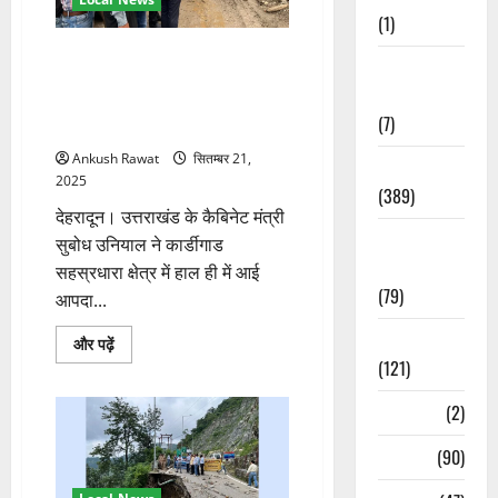
के
निर्देश
(1)
के
बारे
सहस्रधारा क्षेत्र में आपदा प्रभावित
में
Opinion &
इलाकों का निरीक्षण कर सुबोध
और
Editorial
पढ़ें
उनियाल ने दिए राहत कार्य तेज करने
(7)
के निर्देश
Ankush Rawat
सितम्बर 21,
Politics
2025
(389)
देहरादून। उत्तराखंड के कैबिनेट मंत्री
Sarkari
सुबोध उनियाल ने कार्डीगाड
Naukri
सहस्रधारा क्षेत्र में हाल ही में आई
(79)
आपदा...
Spirituality
सहस्रधारा
और पढ़ें
क्षेत्र
(121)
में
आपदा
प्रभावित
Temples
(2)
इलाकों
का
निरीक्षण
Temples
(90)
कर
सुबोध