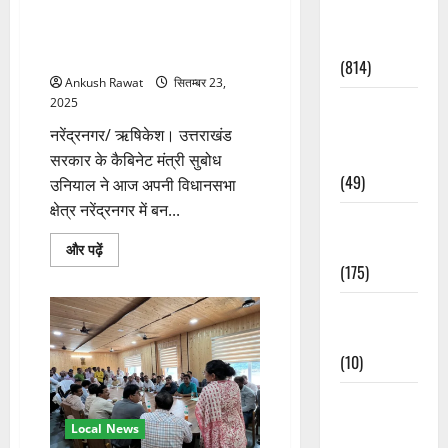
में
नरेंद्रनगर: बजरंग सेतु निर्माण का
Current
और
निरीक्षण, सुबोध उनियाल ने दिए समय
पढ़ें
Affairs
पर पूरा करने के निर्देश
(814)
Ankush Rawat
सितम्बर 23,
2025
Education &
Exam
नरेंद्रनगर/ ऋषिकेश। उत्तराखंड
Updates
सरकार के कैबिनेट मंत्री सुबोध
(49)
उनियाल ने आज अपनी विधानसभा
क्षेत्र नरेंद्रनगर में बन...
Festivals &
Events
नरेंद्रनगर:
और पढ़ें
बजरंग
(175)
सेतु
निर्माण
का
Festivals &
निरीक्षण,
सुबोध
Events
उनियाल
(10)
ने
दिए
समय
Food &
पर
पूरा
Local
Local News
करने
के