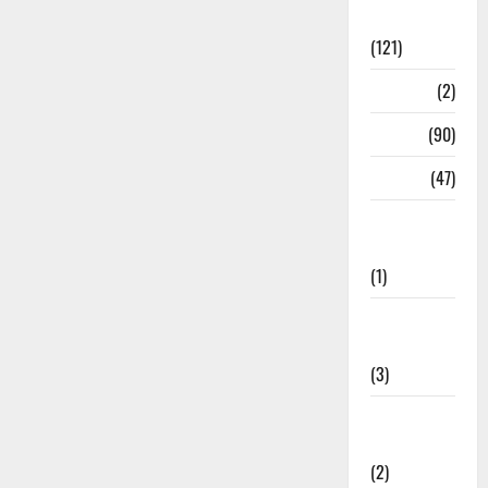
Spirituality
(121)
Temples
(2)
Temples
(90)
Travel
(47)
Treks &
Adventures
(1)
Treks &
Adventures
(3)
Waterfalls &
Nature
(2)