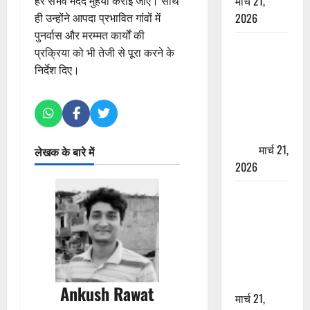
मार्च 21,
हर संभव मदद मुहैया कराई जाए। साथ
2026
ही उन्होंने आपदा प्रभावित गांवों में
पुनर्वास और मरम्मत कार्यों की
ऋषिकेश में
प्रक्रिया को भी तेजी से पूरा करने के
बड़ा प्रॉपर्टी
निर्देश दिए।
फ्रॉड! 100
रुपये के स्टांप
पेपर पर NRI
की जमीन
हड़पी
मार्च 21,
लेखक के बारे में
2026
मसूरी रोड
हादसा: खाई में
गिरी थार, एक
युवक की मौत
—SDRF ने
दो को बचाया
Ankush Rawat
मार्च 21,