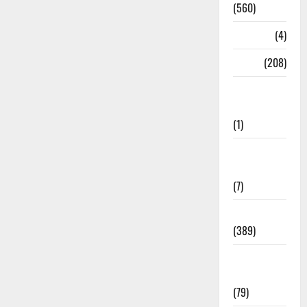
(560)
Naukri
(4)
News
(208)
Opinion /
Editorial
(1)
Opinion &
Editorial
(7)
Politics
(389)
Sarkari
Naukri
(79)