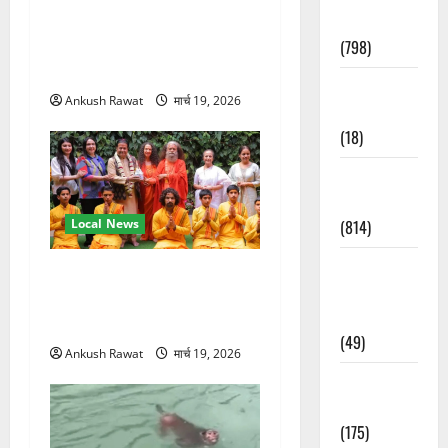
Accident
तीसरे दिन योग की गहराई, साधकों
(798)
ने सीखी प्राणायाम और मेडिटेशन
तकनीक
Culture &
Ankush Rawat
मार्च 19, 2026
Lifestyle
(18)
Current
Affairs
(814)
Local News
Education &
परमार्थ निकेतन पहुंचे अनूप
Exam
जलोटा, गंगा आरती में लिया भाग,
Updates
स्वामी चिदानंद से मुलाकात
(49)
Ankush Rawat
मार्च 19, 2026
Festivals &
Events
(175)