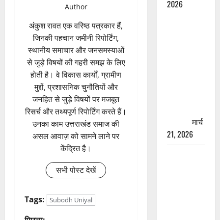
2026
Author
रामझूला पुल
अंकुश रावत एक वरिष्ठ पत्रकार हैं,
की मरम्मत
जिनकी पहचान जमीनी रिपोर्टिंग,
शुरू! 11
स्थानीय समाचार और जनसमस्याओं
करोड़ की
से जुड़े विषयों की गहरी समझ के लिए
योजना,
होती है। वे विकास कार्यों, ग्रामीण
चारधाम
मुद्दों, प्रशासनिक चुनौतियों और
यात्रा से
जनहित से जुड़े विषयों पर मजबूत
पहले होगा
रिसर्च और तथ्यपूर्ण रिपोर्टिंग करते हैं।
काम पूरा
मार्च
उनका काम उत्तराखंड समाज की
21, 2026
असल आवाज़ को सामने लाने पर
केंद्रित है।
AIIMS
ऋषिकेश के
सभी पोस्ट देखें
नाम पर
नौकरी का
Tags:
Subodh Uniyal
झांसा! फर्जी
भर्ती विज्ञापन
पिछला: