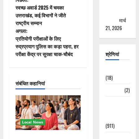
पो
से युवाओं को
स्वच्छ अवार्ड 2025 में चमका
स्ट
ठगने की
उत्तराखंड, कई विभागों ने जीते
कोशिश
मार्च
राष्ट्रीय सम्मान
ने
21, 2026
अगला:
वि
प्रतियोगी परीक्षाओं के लिए
रुद्रप्रयाग पुलिस का कड़ा पहरा, हर
गे
परीक्षा केंद्र पर सुरक्षा चाक-चौबंद
श्रेणियां
श
Astrology
न
(18)
संबंधित कहानियां
Bizarre
(2)
Civic Issues
&
Development
Local News
(911)
Crime &
अंतरराष्ट्रीय योग महोत्सव में