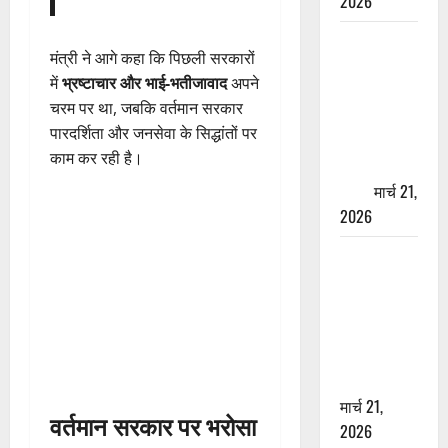
2026
ऋषिकेश में
मंत्री ने आगे कहा कि पिछली सरकारों
बड़ा प्रॉपर्टी
में
भ्रष्टाचार और भाई-भतीजावाद
अपने
फ्रॉड! 100
चरम पर था, जबकि वर्तमान सरकार
रुपये के स्टांप
पारदर्शिता और जनसेवा के सिद्धांतों पर
पेपर पर NRI
काम कर रही है।
की जमीन
हड़पी
मार्च 21,
2026
मसूरी रोड
हादसा: खाई में
गिरी थार, एक
युवक की मौत
—SDRF ने
दो को बचाया
मार्च 21,
वर्तमान सरकार पर भरोसा
2026