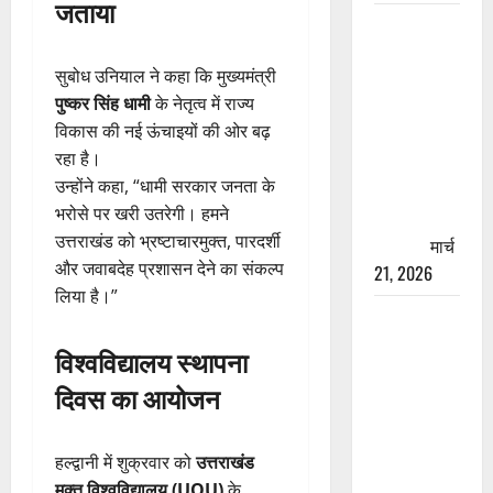
जताया
रामझूला पुल
की मरम्मत
सुबोध उनियाल ने कहा कि मुख्यमंत्री
शुरू! 11
पुष्कर सिंह धामी
के नेतृत्व में राज्य
करोड़ की
विकास की नई ऊंचाइयों की ओर बढ़
योजना,
रहा है।
चारधाम
उन्होंने कहा, “धामी सरकार जनता के
यात्रा से
भरोसे पर खरी उतरेगी। हमने
पहले होगा
उत्तराखंड को भ्रष्टाचारमुक्त, पारदर्शी
काम पूरा
मार्च
और जवाबदेह प्रशासन देने का संकल्प
21, 2026
लिया है।”
AIIMS
ऋषिकेश के
विश्वविद्यालय स्थापना
नाम पर
दिवस का आयोजन
नौकरी का
झांसा! फर्जी
भर्ती विज्ञापन
हल्द्वानी में शुक्रवार को
उत्तराखंड
से युवाओं को
मुक्त विश्वविद्यालय (UOU)
के