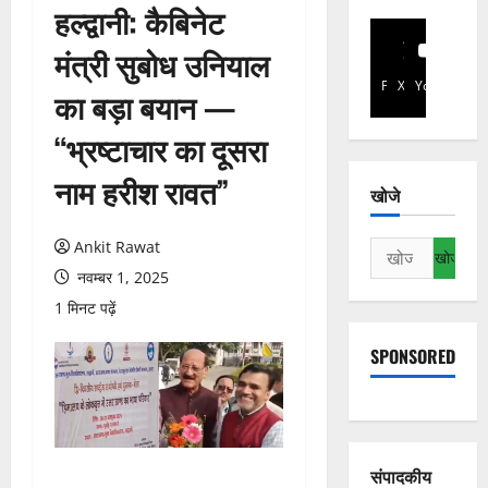
हल्द्वानी: कैबिनेट
मंत्री सुबोध उनियाल
Facebook
X
YouTube
का बड़ा बयान —
“भ्रष्टाचार का दूसरा
नाम हरीश रावत”
खोजे
Ankit Rawat
निम्न
को
नवम्बर 1, 2025
खोजें:
1 मिनट पढ़ें
SPONSORED
संपादकीय