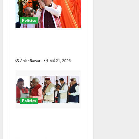
Politics
धामी कैबिनेट विस्तार से साफ
संकेत! 2027 चुनाव में भी वही होंगे
चेहरा, इतिहास रचने की तैयारी
Ankit Rawat
मार्च 21, 2026
Politics
नवरात्र में धामी कैबिनेट का बड़ा
विस्तार! 5 नए मंत्रियों की एंट्री,
मैदान-पहाड़ का साधा गया संतुलन