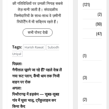
की गतिविधियों पर उनकी निगाह सबसे
(121)
तेज़ मानी जाती है। संपादकीय
Temples
(2)
जिम्मेदारियों के साथ-साथ वे ज़मीनी
रिपोर्टिंग में भी सक्रिय रहते हैं।
Temples
(90)
सभी पोस्ट देखें
Travel
(47)
Treks &
Tags:
Harish Rawat
Subodh
Adventures
Uniyal
(1)
पो
पिछला:
Treks &
नैनीताल घूमने जा रहे हैं? पहले देख लें
Adventures
स्ट
नया रूट प्लान, कैंची धाम तक निजी
(3)
वाहन पर रोक
ने
Waterfalls &
अगला:
Nature
वि
पिथौरागढ़ में हड़कंप — सुबह-सुबह
(2)
गांव में घुसा भालू, ट्रेंकुलाइज कर
गे
किया कैद
Waterfalls &