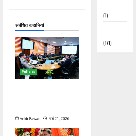
श
Nature
(1)
न
संबंधित कहानियां
Weather
Update
(171)
Politics
कैबिनेट विस्तार के बाद धामी का
कम होगा बोझ! 35 विभागों का
बंटवारा जल्द, सरकार में आएगी
तेजी
Ankit Rawat
मार्च 21, 2026