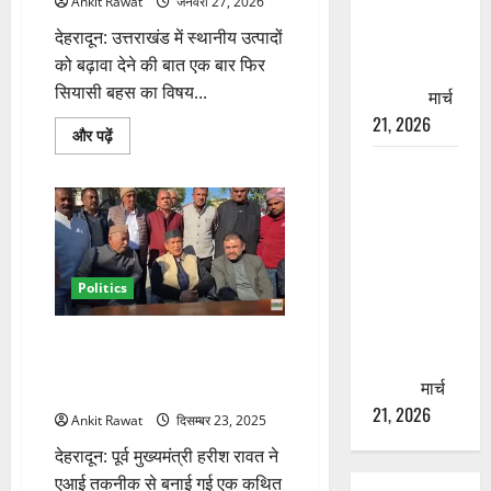
Ankit Rawat
जनवरी 27, 2026
चारधाम
देहरादून: उत्तराखंड में स्थानीय उत्पादों
यात्रा से
को बढ़ावा देने की बात एक बार फिर
पहले होगा
सियासी बहस का विषय...
काम पूरा
मार्च
21, 2026
फलों
और पढ़ें
के
AIIMS
समर्थन
मूल्य
ऋषिकेश के
पर
हरीश
नाम पर
रावत
का
नौकरी का
सरकार
पर
झांसा! फर्जी
तंज,
Politics
भर्ती विज्ञापन
माल्टा
₹10
से युवाओं को
और
एआई से बनी वायरल रील पर भड़के
नींबू
ठगने की
₹7
हरीश रावत, भाजपा पर आरोप लगाकर
को
कोशिश
मार्च
थाने पहुंचे
बताया
नाकाफी
21, 2026
Ankit Rawat
दिसम्बर 23, 2025
के
बारे
देहरादून: पूर्व मुख्यमंत्री हरीश रावत ने
में
और
एआई तकनीक से बनाई गई एक कथित
पढ़ें