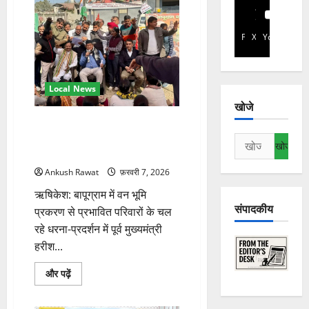
Facebook
X
YouTube
Local News
खोजे
बापूग्राम वन भूमि प्रकरण: प्रभावित
परिवारों के धरने पर पहुंचे पूर्व सीएम
निम्न
हरीश रावत
को
Ankush Rawat
फ़रवरी 7, 2026
खोजें:
ऋषिकेश: बापूग्राम में वन भूमि
संपादकीय
प्रकरण से प्रभावित परिवारों के चल
रहे धरना-प्रदर्शन में पूर्व मुख्यमंत्री
हरीश...
बापूग्राम
और पढ़ें
वन
भूमि
प्रकरण: