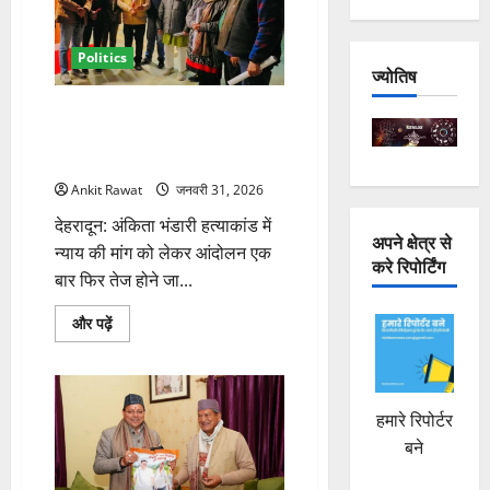
नरेंद्र
सिंह
नेगी
बोले–
Politics
उपेक्षा
ज्योतिष
से
आहत
अंकिता भंडारी हत्याकांड को लेकर 8
हूं
के
फरवरी को महापंचायत, वीआईपी पर
बारे
में
कार्रवाई तक संघर्ष का ऐलान
और
पढ़ें
Ankit Rawat
जनवरी 31, 2026
देहरादून: अंकिता भंडारी हत्याकांड में
अपने क्षेत्र से
न्याय की मांग को लेकर आंदोलन एक
करे रिपोर्टिंग
बार फिर तेज होने जा...
अंकिता
और पढ़ें
भंडारी
हत्याकांड
को
लेकर
8
फरवरी
हमारे रिपोर्टर
को
महापंचायत,
बने
वीआईपी
पर