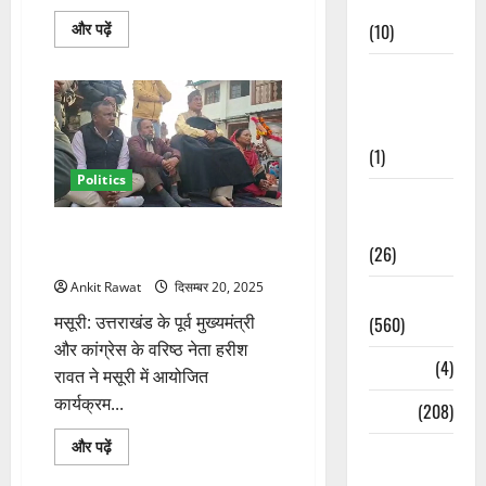
Cuisine
रिवर्स
(10)
और पढ़ें
पलायन
पर
Food &
हरीश
रावत
Local
का
हमला,
Cuisine
धामी
सरकार
(1)
से
कहा
Politics
—
Health &
जमीन
Wellness
लौटाइए
‘रावण के भी रावण’: मसूरी से हरीश
के
(26)
बारे
रावत का भाजपा पर तीखा बयान
में
और
Ankit Rawat
दिसम्बर 20, 2025
Local News
पढ़ें
मसूरी: उत्तराखंड के पूर्व मुख्यमंत्री
(560)
और कांग्रेस के वरिष्ठ नेता हरीश
Naukri
(4)
रावत ने मसूरी में आयोजित
कार्यक्रम...
News
(208)
‘रावण
और पढ़ें
Opinion /
के
भी
Editorial