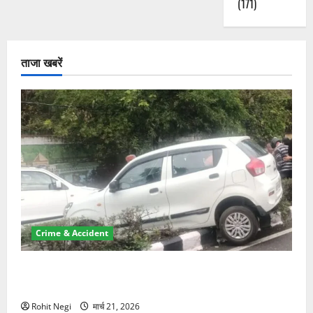
(171)
करे
मानक,
बने
प्रेरक
मॉडल
के
ताजा खबरें
बारे
में
और
पढ़ें
Crime & Accident
दून में रफ्तार का कहर! 120 Km/h थार ने स्कूटी सवारों को
कुचला, एक की मौत
Rohit Negi
मार्च 21, 2026