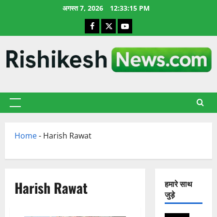
छोड़कर
अगस्त 7, 2026
12:33:15 PM
सामग्री
Facebook
X
YouTube
पर
जाएँ
प्राथमिक
सूची
Home
-
Harish Rawat
Harish Rawat
हमारे साथ
जुड़े