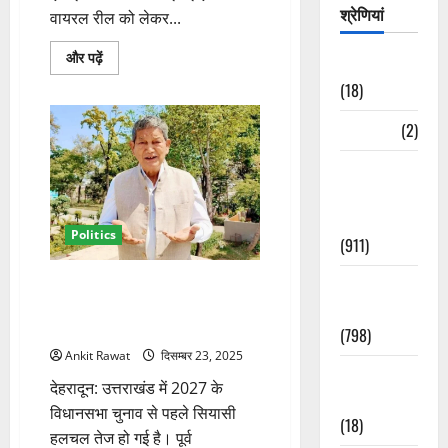
श्रेणियां
वायरल रील को लेकर...
एआई
और पढ़ें
Astrology
से
बनी
(18)
वायरल
रील
पर
Bizarre
(2)
भड़के
हरीश
Civic Issues
रावत,
भाजपा
&
पर
आरोप
Development
लगाकर
Politics
थाने
(911)
पहुंचे
के
बारे
Crime &
एआई वीडियो विवाद पर गरमाई
में
उत्तराखंड की राजनीति, हरीश रावत
Accident
और
पढ़ें
आज दर्ज कराएंगे एफआईआर
(798)
Ankit Rawat
दिसम्बर 23, 2025
Culture &
देहरादून: उत्तराखंड में 2027 के
Lifestyle
विधानसभा चुनाव से पहले सियासी
(18)
हलचल तेज हो गई है। पूर्व