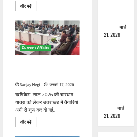
चारधाम
बदरीनाथ
और पढ़ें
धाम
यात्रा से
के
पहले होगा
कपाट
23
काम पूरा
मार्च
अप्रैल
को
21, 2026
खुलेंगे,
शुभ
मुहूर्त
AIIMS
Current Affairs
घोषित
के
ऋषिकेश के
बारे
नाम पर
में
चारधाम यात्रा 2026 की तैयारी शुरू,
और
नौकरी का
ऋषिकेश ट्रांजिट कैंप में उच्चस्तरीय
पढ़ें
बैठक
झांसा! फर्जी
भर्ती विज्ञापन
Sanjay Negi
जनवरी 17, 2026
से युवाओं को
ऋषिकेश: साल 2026 की चारधाम
ठगने की
यात्रा को लेकर उत्तराखंड में तैयारियां
कोशिश
मार्च
अभी से शुरू कर दी गई...
21, 2026
चारधाम
और पढ़ें
यात्रा
2026
की