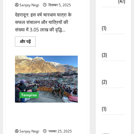
Travel
(47)
Sanjay Negi
दिसम्बर 5, 2025
Treks &
देहरादून: इस वर्ष चारधाम यात्रा के
Adventures
सफल संचालन और यात्रियों की
(1)
संख्या में 3.05 लाख की वृद्धि...
Treks &
चारधाम
और पढ़ें
यात्रा
Adventures
2026
की
(3)
तैयारी
शुरू,
Waterfalls &
पुलिस
प्रशासन
Nature
ने
बेहतर
(2)
प्रबंधन
के
लिए
Waterfalls &
Temples
मांगे
सुझाव
Nature
के
(1)
बारे
श्री बदरीनाथ धाम के कपाट शीतकाल
में
के लिए बंद, वैदिक अनुष्ठानों के साथ
और
Weather
पढ़ें
संपन्न हुई प्रक्रिया
Update
Sanjay Negi
नवम्बर 25, 2025