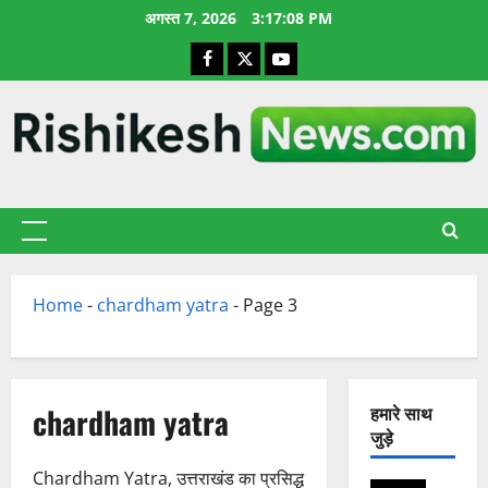
छोड़कर
अगस्त 7, 2026
3:17:09 PM
सामग्री
Facebook
X
YouTube
पर
जाएँ
प्राथमिक
सूची
Home
-
chardham yatra
-
Page 3
chardham yatra
हमारे साथ
जुड़े
Chardham Yatra, उत्तराखंड का प्रसिद्ध