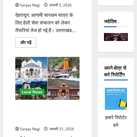
तक
बड़ा
Sanjay Negi
फ़रवरी 5, 2026
फैसला
संभव
देहरादून: आगामी चारधाम यात्रा के
के
ज्योतिष
लिए हेली सेवा संचालन को लेकर
बारे
में
तैयारियां तेज हो गई हैं। उत्तराखंड...
और
पढ़ें
चारधाम
और पढ़ें
यात्रा
2026:
केदारनाथ
हेली
सेवा
अपने क्षेत्र से
के
किराए
करे रिपोर्टिंग
में
नहीं
होगी
बढ़ोतरी,
Local News
सुरक्षा
मानक
सख्त
के
चारधाम यात्रा 2026: हरिद्वार की
बारे
डीलक्स वेलफेयर बस कंपनी रोटेशन
में
हमारे रिपोर्टर
और
व्यवस्था में शामिल
पढ़ें
बने
Sanjay Negi
जनवरी 31, 2026