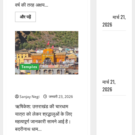
पेपर पर NRI
वर्ष की तरह अक्षय...
की जमीन
हड़पी
मार्च 21,
चारधाम
और पढ़ें
यात्रा
2026
2026
से
पहले
मसूरी रोड
स्वास्थ्य
विभाग
हादसा: खाई में
की
तैयारी
गिरी थार, एक
तेज,
युवक की मौत
बनेगा
डॉक्टरों
—SDRF ने
का
Temples
अलग
दो को बचाया
कैडर
के
मार्च 21,
बदरीनाथ धाम के कपाट 23 अप्रैल
बारे
में
को खुलेंगे, शुभ मुहूर्त घोषित
2026
और
पढ़ें
Sanjay Negi
जनवरी 23, 2026
रामझूला पुल
ऋषिकेश: उत्तराखंड की चारधाम
की मरम्मत
यात्रा को लेकर श्रद्धालुओं के लिए
शुरू! 11
महत्वपूर्ण जानकारी सामने आई है।
करोड़ की
बदरीनाथ धाम...
योजना,