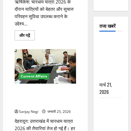
ऋषिकेश: चारधाम यात्रा 2026 के
दौरान यात्रियों को बेहतर और सुचारु
परिवहन सुविधा उपलब्ध कराने के
उद्देश्य...
तजा खबरें
चारधाम
और पढ़ें
यात्रा
दून में रफ्तार
2026:
का कहर! 120
हरिद्वार
की
Km/h थार ने
डीलक्स
वेलफेयर
स्कूटी सवारों
बस
कंपनी
को कुचला,
रोटेशन
व्यवस्था
Current Affairs
एक की मौत
में
मार्च 21,
शामिल
के
चारधाम यात्रा 2026 से पहले
2026
बारे
में
स्वास्थ्य विभाग की तैयारी तेज, बनेगा
और
ऋषिकेश में
डॉक्टरों का अलग कैडर
पढ़ें
बड़ा प्रॉपर्टी
Sanjay Negi
जनवरी 25, 2026
फ्रॉड! 100
देहरादून: उत्तराखंड में चारधाम यात्रा
रुपये के स्टांप
2026 की तैयारियां तेज हो गई हैं। हर