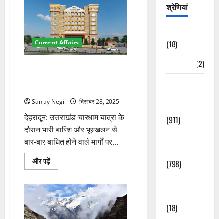
तैयारी
श्रेणियां
शुरू,
ऋषिकेश
ट्रांजिट
कैंप
Astrology
में
(18)
Current Affairs
उच्चस्तरीय
बैठक
के
Bizarre
(2)
बारे
चारधाम यात्रा मार्गों पर बनेंगे 10
में
डिजास्टर शेल्टर, आपदा में श्रद्धालुओं
और
Civic Issues
पढ़ें
को राहत
&
Sanjay Negi
दिसम्बर 28, 2025
Development
देहरादून: उत्तराखंड चारधाम यात्रा के
(911)
दौरान भारी बारिश और भूस्खलन से
Crime &
बार-बार बाधित होने वाले मार्गों पर...
Accident
चारधाम
और पढ़ें
(798)
यात्रा
मार्गों
पर
Culture &
बनेंगे
Lifestyle
10
डिजास्टर
(18)
शेल्टर,
आपदा