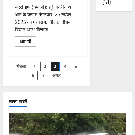
(171)
बदरीनाथ (चमोली): श्री बदरीनाथ
धाम के कपाट मंगलवार, 25 नवंबर
2025 को परंपरागत वैदिक विधि-
विधान और भक्तिमय...
श्री
और पढ़ें
बदरीनाथ
धाम
के
कपाट
शीतकाल
Posts
पिछला
1
2
3
4
5
के
लिए
बंद,
6
7
अगला
pagination
वैदिक
अनुष्ठानों
के
साथ
संपन्न
हुई
ताजा खबरें
प्रक्रिया
के
बारे
में
और
पढ़ें