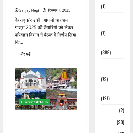
भुगतान की मंजूरी
पढ़ें
(1)
Sanjay Negi
दिसम्बर 7, 2025
Opinion &
देहरादून/रुड़की: आगामी चारधाम
Editorial
यात्रा 2025 की तैयारियों को लेकर
(7)
परिवहन विभाग ने बैठक में निर्णय लिया
कि...
Politics
(389)
चारधाम
और पढ़ें
यात्रा
के
Sarkari
लिए
ग्रीन
Naukri
कार्ड
(79)
प्रक्रिया
होगी
और
Spirituality
सरल,
UPI
(121)
भुगतान
Current Affairs
की
मंजूरी
Temples
(2)
के
बारे
चारधाम यात्रा 2026 की तैयारी शुरू,
में
Temples
(90)
पुलिस प्रशासन ने बेहतर प्रबंधन के
और
पढ़ें
लिए मांगे सुझाव