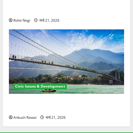
मसूरी रोड हादसा: खाई में गिरी थार, एक युवक की मौत—SDRF
ने दो को बचाया
Rohit Negi
मार्च 21, 2026
Civic Issues & Development
रामझूला पुल की मरम्मत शुरू! 11 करोड़ की योजना, चारधाम
यात्रा से पहले होगा काम पूरा
Ankush Rawat
मार्च 21, 2026