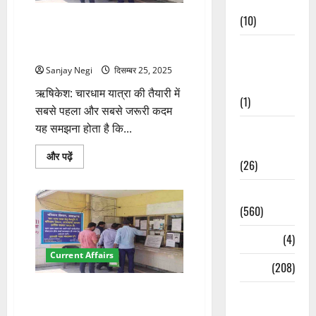
Cuisine
स्पष्ट
जवाब
(10)
चारधाम यात्रा पंजीकरण कैसे करें
के
बारे
(2026): ऑनलाइन–ऑफलाइन
में
Food &
प्रक्रिया, जरूरी दस्तावेज़ और नियम
और
पढ़ें
Local
Sanjay Negi
दिसम्बर 25, 2025
Cuisine
ऋषिकेश: चारधाम यात्रा की तैयारी में
(1)
सबसे पहला और सबसे जरूरी कदम
यह समझना होता है कि...
Health &
Wellness
चारधाम
और पढ़ें
(26)
यात्रा
पंजीकरण
कैसे
Local News
करें
(2026):
(560)
ऑनलाइन–
ऑफलाइन
प्रक्रिया,
Naukri
(4)
जरूरी
दस्तावेज़
Current Affairs
और
News
(208)
नियम
के
चारधाम यात्रा के लिए ग्रीन कार्ड
Opinion /
बारे
में
प्रक्रिया होगी और सरल, UPI
Editorial
और