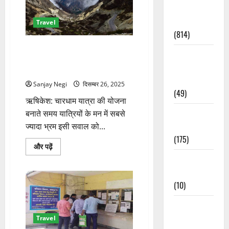
में
Current
श्रद्धालुओं
को
Affairs
Travel
राहत
के
(814)
बारे
में
चारधाम यात्रा में मेडिकल सर्टिफिकेट
Education &
और
जरूरी है या नहीं: वर्तमान नियम और
पढ़ें
Exam
स्पष्ट जवाब
Updates
Sanjay Negi
दिसम्बर 26, 2025
(49)
ऋषिकेश: चारधाम यात्रा की योजना
Festivals &
बनाते समय यात्रियों के मन में सबसे
Events
ज्यादा भ्रम इसी सवाल को...
(175)
चारधाम
और पढ़ें
यात्रा
Festivals &
में
मेडिकल
Events
सर्टिफिकेट
जरूरी
(10)
है
या
नहीं:
Food &
वर्तमान
Local
नियम
Travel
और