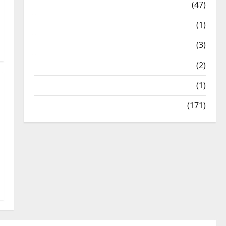
Travel
(47)
Treks & Adventures
(1)
Treks & Adventures
(3)
Waterfalls & Nature
(2)
Waterfalls & Nature
(1)
Weather Update
(171)