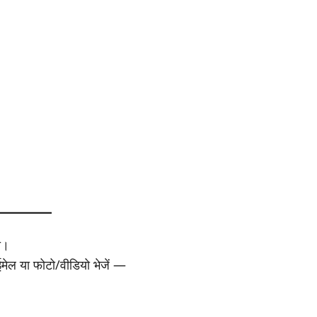
ा।
 ईमेल या फोटो/वीडियो भेजें —