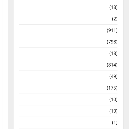
Astrology
(18)
Bizarre
(2)
Civic Issues & Development
(911)
Crime & Accident
(798)
Culture & Lifestyle
(18)
Current Affairs
(814)
Education & Exam Updates
(49)
Festivals & Events
(175)
Festivals & Events
(10)
Food & Local Cuisine
(10)
Food & Local Cuisine
(1)