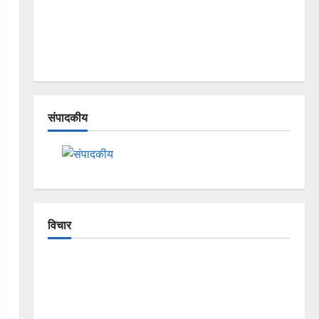
संपादकीय
विचार
The Crumbling Mountains of
Uttarakhand: Continuous Disasters in
Dehradun, Chamoli, and Joshimath —
Why Is This Destruction Repeating?