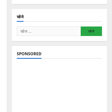
खोजे
निम्न
को
खोजें:
SPONSORED