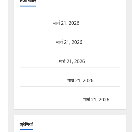
तजा खबरें
दून में रफ्तार का कहर! 120 Km/h थार ने स्कूटी सवारों को
कुचला, एक की मौत
मार्च 21, 2026
ऋषिकेश में बड़ा प्रॉपर्टी फ्रॉड! 100 रुपये के स्टांप पेपर पर
NRI की जमीन हड़पी
मार्च 21, 2026
मसूरी रोड हादसा: खाई में गिरी थार, एक युवक की मौत—
SDRF ने दो को बचाया
मार्च 21, 2026
रामझूला पुल की मरम्मत शुरू! 11 करोड़ की योजना, चारधाम
यात्रा से पहले होगा काम पूरा
मार्च 21, 2026
AIIMS ऋषिकेश के नाम पर नौकरी का झांसा! फर्जी भर्ती
विज्ञापन से युवाओं को ठगने की कोशिश
मार्च 21, 2026
श्रेणियां