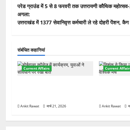
परेड ग्राउंड में 5 से 8 फरवरी तक उत्तरायणी कौथिक महोत्सव
स्ट
अगला:
ने
उत्तराखंड में 1377 सेवानिवृत्त कर्मचारी ले रहे दोहरी पेंशन, कैग ने
वि
गे
संबंधित कहानियां
श
Current Affairs
Current Affair
न
देहरादून में युवा संसद 2026: छात्रों ने
देहरादून में इंटर
लोकतंत्र और संविधान पर रखे दमदार
की शुरुआत, 7 दे
विचार
शामिल
Ankit Rawat
मार्च 21, 2026
Ankit Rawat
म