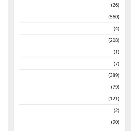
Health & Wellness
(26)
Local News
(560)
Naukri
(4)
News
(208)
Opinion / Editorial
(1)
Opinion & Editorial
(7)
Politics
(389)
Sarkari Naukri
(79)
Spirituality
(121)
Temples
(2)
Temples
(90)