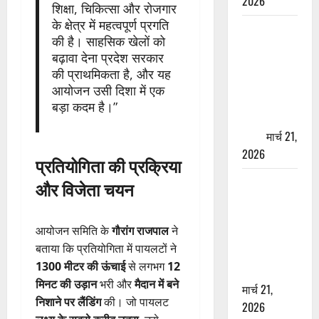
2026
शिक्षा, चिकित्सा और रोजगार
के क्षेत्र में महत्वपूर्ण प्रगति
ऋषिकेश में
की है। साहसिक खेलों को
बड़ा प्रॉपर्टी
बढ़ावा देना प्रदेश सरकार
फ्रॉड! 100
की प्राथमिकता है, और यह
रुपये के स्टांप
आयोजन उसी दिशा में एक
पेपर पर NRI
बड़ा कदम है।”
की जमीन
हड़पी
मार्च 21,
2026
प्रतियोगिता की प्रक्रिया
मसूरी रोड
और विजेता चयन
हादसा: खाई में
गिरी थार, एक
आयोजन समिति के
गौरांग राजपाल
ने
युवक की मौत
बताया कि प्रतियोगिता में पायलटों ने
—SDRF ने
1300 मीटर की ऊंचाई
से लगभग
12
दो को बचाया
मिनट की उड़ान
भरी और
मैदान में बने
मार्च 21,
निशाने पर लैंडिंग
की। जो पायलट
2026