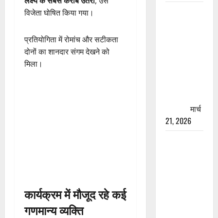
लक्ष्य के सबसे करीब उतरा
, उसे
रामझूला पुल
विजेता घोषित किया गया।
की मरम्मत
शुरू! 11
प्रतियोगिता में रोमांच और सटीकता
करोड़ की
दोनों का शानदार संगम देखने को
योजना,
मिला।
चारधाम
यात्रा से
पहले होगा
काम पूरा
मार्च
21, 2026
AIIMS
ऋषिकेश के
नाम पर
नौकरी का
झांसा! फर्जी
कार्यक्रम में मौजूद रहे कई
भर्ती विज्ञापन
गणमान्य व्यक्ति
से युवाओं को