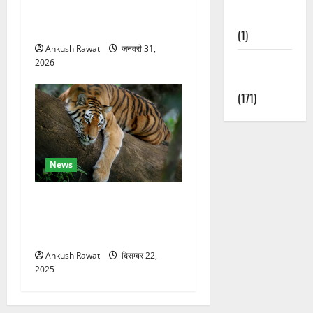
मंजिला देवदार का मकान आग में
Nature
खाक, 25 लाख का नुकसान
(1)
Ankush Rawat
जनवरी 31,
Weather
2026
Update
(171)
News
कॉर्बेट में सर्दियों की तैयारी, ढेला
रेस्क्यू सेंटर में बाघ-लेपर्ड की
विशेष देखभाल
Ankush Rawat
दिसम्बर 22,
2025