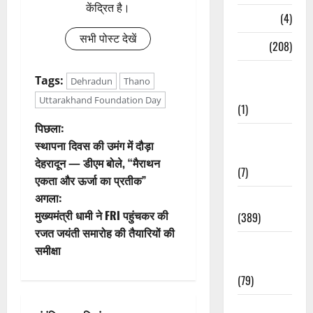
केंद्रित है।
Naukri
(4)
सभी पोस्ट देखें
News
(208)
Opinion /
Tags:
Dehradun
Thano
Editorial
Uttarakhand Foundation Day
(1)
पो
पिछला:
Opinion &
स्थापना दिवस की उमंग में दौड़ा
Editorial
स्ट
देहरादून — डीएम बोले, “मैराथन
(7)
एकता और ऊर्जा का प्रतीक”
ने
अगला:
Politics
वि
मुख्यमंत्री धामी ने FRI पहुंचकर की
(389)
रजत जयंती समारोह की तैयारियों की
गे
Sarkari
समीक्षा
Naukri
श
(79)
न
Spirituality