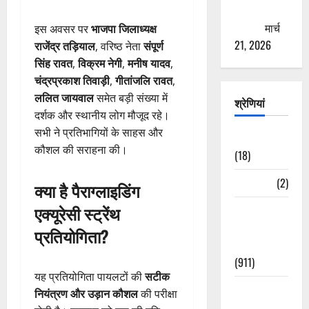
ठगने की
कोशिश
मार्च
इस अवसर पर
भाजपा जिलाध्यक्ष
21, 2026
राजेंद्र तड़ियाल
, वरिष्ठ नेता
संपूर्ण
सिंह रावत
,
विक्रम नेगी
,
मनीष यादव
,
चंद्रप्रकाश तिवाड़ी
,
गीतांजलि रावत
,
ललित जायवाल
समेत बड़ी संख्या में
श्रेणियां
दर्शक और स्थानीय लोग मौजूद रहे।
सभी ने प्रतिभागियों के साहस और
Astrology
कौशल की सराहना की।
(18)
Bizarre
(2)
क्या है पैराग्लाइडिंग
एक्यूरेसी स्ट्रेंथ
Civic Issues
&
प्रतियोगिता?
Development
(911)
यह प्रतियोगिता पायलटों की
सटीक
Crime &
नियंत्रण और उड़ान कौशल
की परीक्षा
Accident