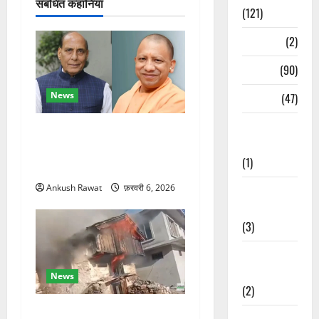
संबंधित कहानियां
(121)
Temples
(2)
Temples
(90)
News
Travel
(47)
Treks &
रक्षा मंत्री राजनाथ सिंह और
Adventures
सीएम योगी आज पहुंचेंगे, हरिद्वार
(1)
कार्यक्रम में होंगे शामिल
Ankush Rawat
फ़रवरी 6, 2026
Treks &
Adventures
(3)
Waterfalls &
Nature
News
(2)
चकराता के गमरी गांव में तीन
Waterfalls &