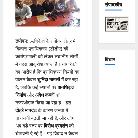
संपादकीय
तपोवन
: ऋषिकेश के तपोवन क्षेत्र में
विकास प्राधिकरण (टीडीए) की
कार्यप्रणाली को लेकर स्थानीय लोगों
विचार
में गहरा आक्रोश व्याप्त है। नागरिकों
का आरोप है कि प्राधिकरण नियमों का
The
पालन केवल
चुनिंदा मामलों
में कर रहा
Crumbling
है, जबकि कई स्थानों पर
अनधिकृत
Mountains
निर्माण
और
अवैध कब्जों
को
of
नजरअंदाज किया जा रहा है। इस
Uttarakhand:
दोहरे मापदंड
के कारण जनता में
Continuous
नाराजगी बढ़ती जा रही है, और लोग
Disasters in
अब बड़े स्तर पर
विरोध प्रदर्शन
की
Dehradun,
चेतावनी दे रहे हैं। यह विवाद न केवल
Chamoli,