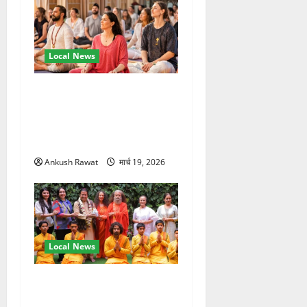
Local News
अंतरराष्ट्रीय योग महोत्सव में
तीसरे दिन योग की गहराई, साधकों
ने सीखी प्राणायाम और मेडिटेशन
तकनीक
Ankush Rawat
मार्च 19, 2026
Local News
परमार्थ निकेतन पहुंचे अनूप
जलोटा, गंगा आरती में लिया भाग,