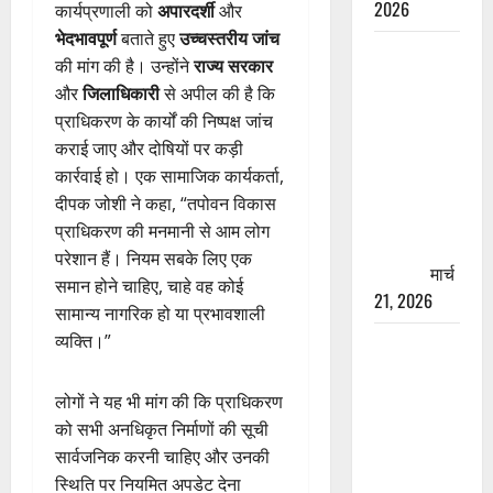
2026
कार्यप्रणाली को
अपारदर्शी
और
भेदभावपूर्ण
बताते हुए
उच्चस्तरीय जांच
रामझूला पुल
की मांग की है। उन्होंने
राज्य सरकार
की मरम्मत
और
जिलाधिकारी
से अपील की है कि
शुरू! 11
प्राधिकरण के कार्यों की निष्पक्ष जांच
करोड़ की
कराई जाए और दोषियों पर कड़ी
योजना,
कार्रवाई हो। एक सामाजिक कार्यकर्ता,
चारधाम
दीपक जोशी ने कहा, “तपोवन विकास
यात्रा से
प्राधिकरण की मनमानी से आम लोग
पहले होगा
परेशान हैं। नियम सबके लिए एक
काम पूरा
मार्च
समान होने चाहिए, चाहे वह कोई
21, 2026
सामान्य नागरिक हो या प्रभावशाली
व्यक्ति।”
AIIMS
ऋषिकेश के
नाम पर
लोगों ने यह भी मांग की कि प्राधिकरण
नौकरी का
को सभी अनधिकृत निर्माणों की सूची
झांसा! फर्जी
सार्वजनिक करनी चाहिए और उनकी
भर्ती विज्ञापन
स्थिति पर नियमित अपडेट देना