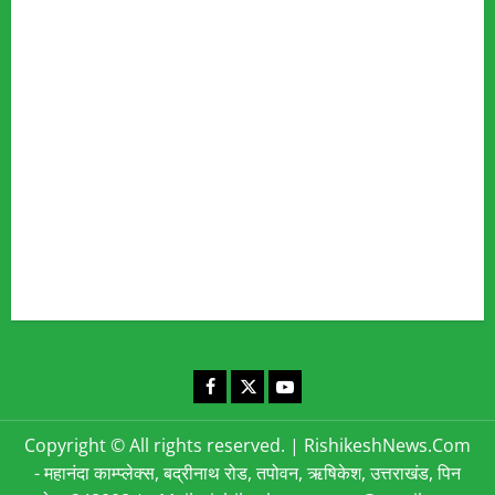
Our Team
Fact Checking Policy
Disclaimer
Editorial Policy
Privacy Policy
Cookies Policy
Corrections & Complaints Policy
Corrections & Grievance Redressal Policy
Terms & Condition
Advertising & Sponsored Content Policy
Contact Us
Facebook
X
YouTube
Copyright © All rights reserved.
|
RishikeshNews.Com
- महानंदा काम्प्लेक्स, बद्रीनाथ रोड, तपोवन, ऋषिकेश, उत्तराखंड, पिन