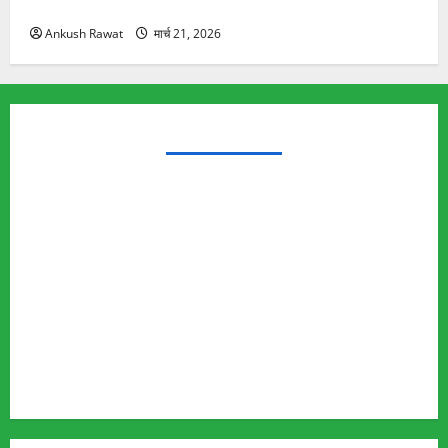
यात्रा से पहले होगा काम पूरा
Ankush Rawat
मार्च 21, 2026
TRENDING TOPICS
Rishikesh Land Protest
Ankita Bhandari Murder Case
Wildlife Conflict
Leopard Attack
Bear Attack
Elephant Attack
Articles
Sukhwant Singh Suicide Case
Save Auli