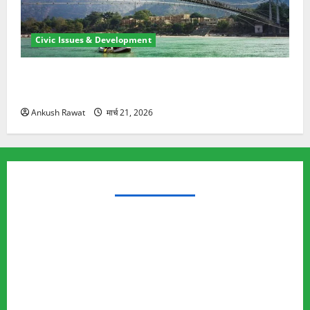
Civic Issues & Development
रामझूला पुल की मरम्मत शुरू! 11 करोड़ की योजना, चारधाम
यात्रा से पहले होगा काम पूरा
Ankush Rawat
मार्च 21, 2026
TRENDING TOPICS
Rishikesh Land Protest
Ankita Bhandari Murder Case
Wildlife Conflict
Leopard Attack
Bear Attack
Elephant Attack