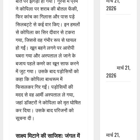
मार्च 21,
बात पर झगड़ा हो गया। गुस्से में प्रेम
2026
ने कोपिला पर शराब की बोतल फेंकी,
फिर कांच का गिलास और पास पड़े
ऋषिकेश में
सिलबट्टे से कई वार किए। इन हमलों
बड़ा प्रॉपर्टी
से कोपिला का सिर दीवार से टकरा
फ्रॉड! 100
गया, जिससे वह गंभीर रूप से घायल
रुपये के स्टांप
हो गईं। खून बहने लगने पर आरोपी
पेपर पर NRI
घबरा गया और अस्पताल ले जाने के
की जमीन
बजाय पहले कमरे का खून साफ करने
हड़पी
मार्च 21,
में जुट गया। उसके बाद पड़ोसियों को
2026
कहा कि कोपिला बाथरूम में
फिसलकर गिर गईं। पड़ोसियों की
मसूरी रोड
मदद से वह आर्मी अस्पताल ले गया,
हादसा: खाई में
जहां डॉक्टरों ने कोपिला को मृत घोषित
गिरी थार, एक
कर दिया। उसके बाद परिजनों को
युवक की मौत
सूचना दी।
—SDRF ने
दो को बचाया
मार्च 21,
साक्ष्य मिटाने की साजिश: जंगल में