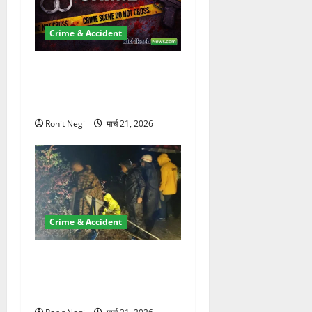
Crime & Accident
ऋषिकेश में बड़ा प्रॉपर्टी फ्रॉड!
100 रुपये के स्टांप पेपर पर NRI
की जमीन हड़पी
Rohit Negi
मार्च 21, 2026
Crime & Accident
मसूरी रोड हादसा: खाई में गिरी
थार, एक युवक की मौत—SDRF
ने दो को बचाया