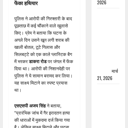
2026
फेंका हथियार
रामझूला पुल
पुलिस ने आरोपी की गिरफ्तारी के बाद
की मरम्मत
पूछताछ में कई चौंकाने वाले खुलासे
शुरू! 11
किए। प्रेम ने बताया कि घटना के
करोड़ की
अगले दिन उसने खून लगी शराब की
योजना,
खाली बोतल, टूटे गिलास और
चारधाम
सिलबट्टे को एक काले प्लास्टिक बैग
यात्रा से
में भरकर
डाकरा रोड
पर जंगल में फेंक
पहले होगा
दिया था। आरोपी की निशानदेही पर
काम पूरा
मार्च
पुलिस ने ये सामान बरामद कर लिया।
21, 2026
यह साक्ष्य मिटाने का स्पष्ट प्रयास
AIIMS
था।
ऋषिकेश के
नाम पर
एसएसपी अजय सिंह
ने बताया,
नौकरी का
“प्रारंभिक जांच में गैर इरादतन हत्या
झांसा! फर्जी
की धाराओं में मुकदमा दर्ज किया गया
भर्ती विज्ञापन
है। लेकिन साक्ष्य मिटाने और घटना