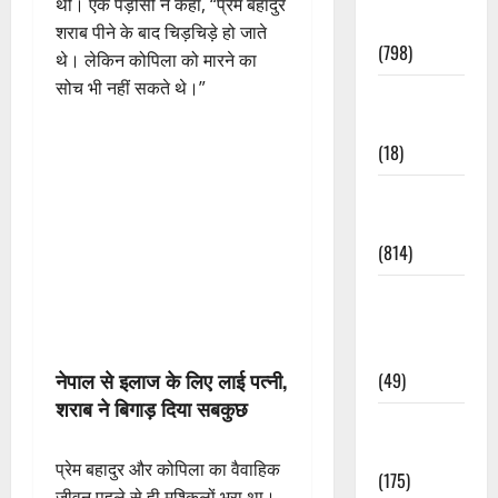
थी। एक पड़ोसी ने कहा, “प्रेम बहादुर
Accident
शराब पीने के बाद चिड़चिड़े हो जाते
(798)
थे। लेकिन कोपिला को मारने का
सोच भी नहीं सकते थे।”
Culture &
Lifestyle
(18)
Current
Affairs
(814)
Education &
Exam
Updates
नेपाल से इलाज के लिए लाई पत्नी,
(49)
शराब ने बिगाड़ दिया सबकुछ
Festivals &
Events
प्रेम बहादुर और कोपिला का वैवाहिक
(175)
जीवन पहले से ही मुश्किलों भरा था।