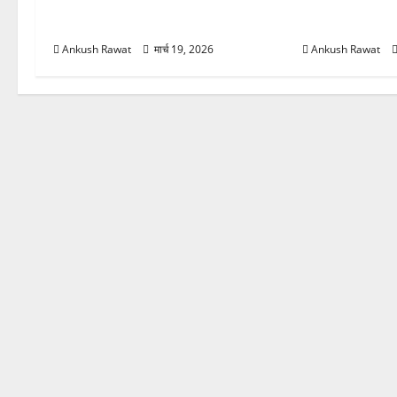
योग की गहराई, साधकों ने सीखी प्राणायाम
आरती में लिया भा
और मेडिटेशन तकनीक
मुलाकात
Ankush Rawat
मार्च 19, 2026
Ankush Rawat