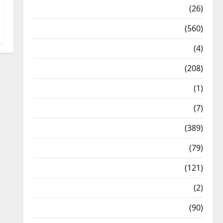
Health & Wellness
(26)
Local News
(560)
Naukri
(4)
News
(208)
Opinion / Editorial
(1)
Opinion & Editorial
(7)
Politics
(389)
Sarkari Naukri
(79)
Spirituality
(121)
Temples
(2)
Temples
(90)