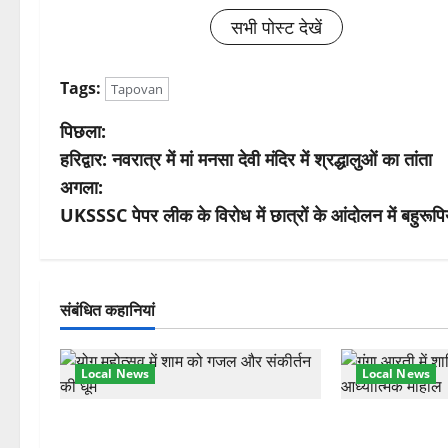
सभी पोस्ट देखें
Tags:
Tapovan
पो
पिछला:
हरिद्वार: नवरात्र में मां मनसा देवी मंदिर में श्रद्धालुओं का तांता
स्ट
अगला:
ने
UKSSSC पेपर लीक के विरोध में छात्रों के आंदोलन में बहुरूपि
वि
गे
संबंधित कहानियां
श
Local News
Local News
न
अंतरराष्ट्रीय योग महोत्सव में तीसरे दिन
परमार्थ निकेतन प