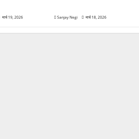
ग, स्वामी चिदानंद से
टीम और पर्यटकों का रेस्क्यू वीडियो
वायरल
मार्च 19, 2026
Sanjay Negi
मार्च 18, 2026