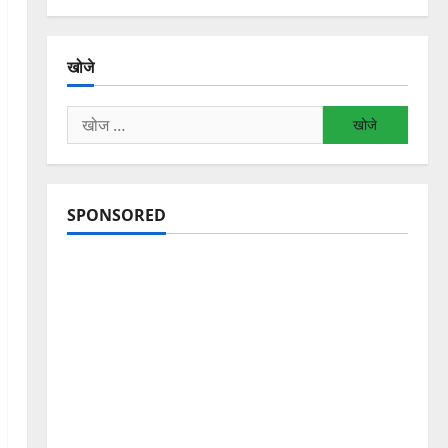
खोजे
निम्न
को
खोजें:
SPONSORED