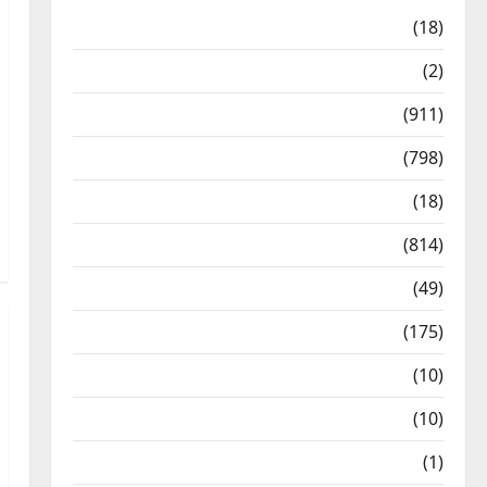
Astrology
(18)
Bizarre
(2)
Civic Issues & Development
(911)
Crime & Accident
(798)
Culture & Lifestyle
(18)
Current Affairs
(814)
Education & Exam Updates
(49)
Festivals & Events
(175)
Festivals & Events
(10)
Food & Local Cuisine
(10)
Food & Local Cuisine
(1)