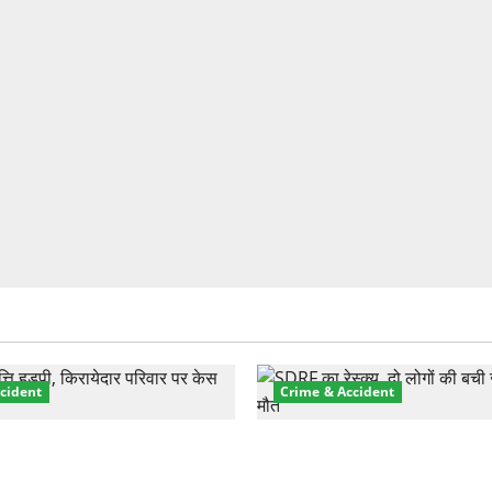
cident
Crime & Accident
़ा प्रॉपर्टी फ्रॉड! 100 रुपये के
मसूरी रोड हादसा: खाई में गिरी थ
पर NRI की जमीन हड़पी
की मौत—SDRF ने दो को बचाया