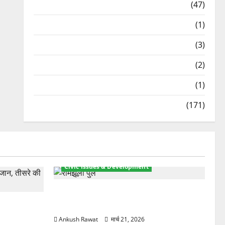
Travel
(47)
Treks & Adventures
(1)
Treks & Adventures
(3)
Waterfalls & Nature
(2)
Waterfalls & Nature
(1)
Weather Update
(171)
Civic Issues & Development
रामझूला पुल की मरम्मत शुरू! 11 करोड़ की
ार, एक युवक
योजना, चारधाम यात्रा से पहले होगा काम पूरा
Ankush Rawat
मार्च 21, 2026