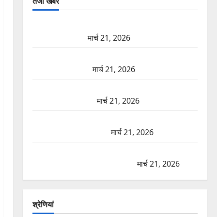
तजा खबरें
दून में रफ्तार का कहर! 120 Km/h थार ने स्कूटी सवारों को
कुचला, एक की मौत
मार्च 21, 2026
ऋषिकेश में बड़ा प्रॉपर्टी फ्रॉड! 100 रुपये के स्टांप पेपर पर
NRI की जमीन हड़पी
मार्च 21, 2026
मसूरी रोड हादसा: खाई में गिरी थार, एक युवक की मौत—
SDRF ने दो को बचाया
मार्च 21, 2026
रामझूला पुल की मरम्मत शुरू! 11 करोड़ की योजना, चारधाम
यात्रा से पहले होगा काम पूरा
मार्च 21, 2026
AIIMS ऋषिकेश के नाम पर नौकरी का झांसा! फर्जी भर्ती
विज्ञापन से युवाओं को ठगने की कोशिश
मार्च 21, 2026
श्रेणियां