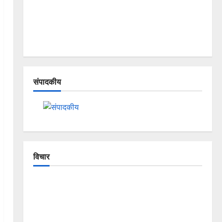
संपादकीय
विचार
The Crumbling Mountains of
Uttarakhand: Continuous Disasters in
Dehradun, Chamoli, and Joshimath —
Why Is This Destruction Repeating?