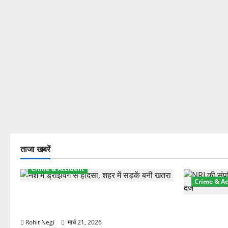
ताजा खबरें
Crime & Accident
Crime & Ac
दून में रफ्तार का कहर! 120 Km/h थार ने
स्कूटी सवारों को कुचला, एक की मौत
ऋषिकेश में बड
स्टांप पेपर 
Rohit Negi
मार्च 21, 2026