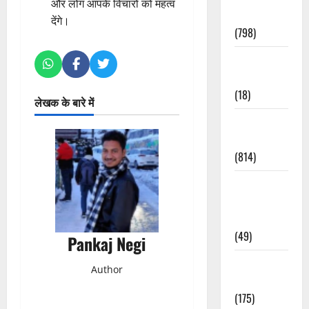
और लोग आपके विचारों को महत्व
Accident
देंगे।
(798)
Culture &
Lifestyle
(18)
लेखक के बारे में
Current
Affairs
(814)
Education &
Exam
Updates
(49)
Pankaj Negi
Festivals &
Author
Events
(175)