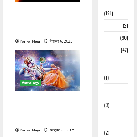
Spirituality
Budh Gochar 2025: 7 दिसंबर
(121)
को मंगल का धनु राशि में प्रवेश,
जानें सिंह, कन्या, तुला और
Temples
(2)
वृश्चिक पर प्रभाव
Temples
(90)
Pankaj Negi
दिसम्बर 6, 2025
Travel
(47)
Treks &
Adventures
(1)
Astrology
Treks &
Adventures
Dev Uthani Ekadashi 2025:
(3)
142 दिन बाद विष्णु जागेंगे
योगनिद्रा से, जानें किन राशियों
Waterfalls &
को होगा लाभ
Nature
Pankaj Negi
अक्टूबर 31, 2025
(2)