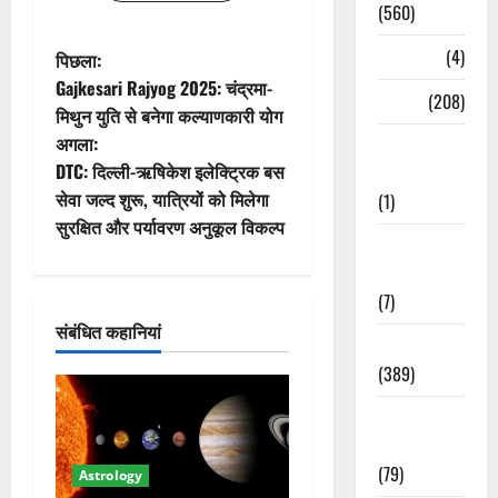
(560)
पो
Naukri
(4)
पिछला:
Gajkesari Rajyog 2025: चंद्रमा-
News
(208)
स्ट
मिथुन युति से बनेगा कल्याणकारी योग
अगला:
Opinion /
ने
DTC: दिल्ली-ऋषिकेश इलेक्ट्रिक बस
Editorial
वि
सेवा जल्द शुरू, यात्रियों को मिलेगा
(1)
सुरक्षित और पर्यावरण अनुकूल विकल्प
गे
Opinion &
Editorial
श
(7)
संबंधित कहानियां
न
Politics
(389)
Sarkari
Naukri
(79)
Astrology