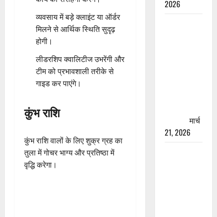
2026
व्यवसाय में बड़े क्लाइंट या ऑर्डर
रामझूला पुल
मिलने से आर्थिक स्थिति सुदृढ़
की मरम्मत
होगी।
शुरू! 11
लीडरशिप क्वालिटीज उभरेंगी और
करोड़ की
टीम को प्रभावशाली तरीके से
योजना,
गाइड कर पाएंगे।
चारधाम
यात्रा से
पहले होगा
कुंभ राशि
काम पूरा
मार्च
21, 2026
कुंभ राशि वालों के लिए शुक्र ग्रह का
AIIMS
तुला में गोचर भाग्य और प्रतिष्ठा में
ऋषिकेश के
वृद्धि करेगा।
नाम पर
नौकरी का
झांसा! फर्जी
भर्ती विज्ञापन