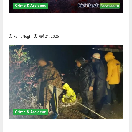
Crime & Accident
ऋषिकेश में बड़ा प्रॉपर्टी फ्रॉड! 100 रुपये के स्टांप पेपर पर
NRI की जमीन हड़पी
Rohit Negi
मार्च 21, 2026
Crime & Accident
मसूरी रोड हादसा: खाई में गिरी थार, एक युवक की मौत—SDRF