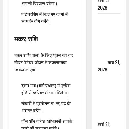
मार्च 21,
आपसी विश्वास बढ़ेगा।
2026
पार्टनरशिप में किए गए कामों में
ऋषिकेश में
लाभ के योग बनेंगे।
बड़ा प्रॉपर्टी
फ्रॉड! 100
मकर राशि
रुपये के स्टांप
पेपर पर NRI
की जमीन
मकर राशि वालों के लिए शुक्र का यह
हड़पी
मार्च 21,
गोचर पेशेवर जीवन में सकारात्मक
2026
उछाल लाएगा।
मसूरी रोड
दशम भाव (कर्म स्थान) में प्रवेश
हादसा: खाई में
होने से करियर में लाभ मिलेगा।
गिरी थार, एक
युवक की मौत
नौकरी में प्रमोशन या नए पद के
—SDRF ने
अवसर बढ़ेंगे।
दो को बचाया
बॉस और वरिष्ठ अधिकारी आपके
मार्च 21,
कार्य की सराहना करेंगे।