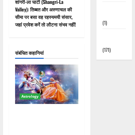
वि
शांगरी-ला घाटी (Shangri-La
Waterfalls &
Valley): तिब्बत और अरुणाचल की
गे
Nature
सीमा पर बसा वह रहस्यमयी संसार,
(1)
जहां प्रवेश करें तो लौटना संभव नहीं!
श
Weather
न
Update
(171)
संबंधित कहानियां
Astrology
Dev Uthani Ekadashi 2025:
142 दिन बाद विष्णु जागेंगे
योगनिद्रा से, जानें किन राशियों
को होगा लाभ