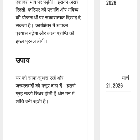
एकादश भाव पर पड़ेगी। इसका असर
2026
रिश्तों, करियर की प्रगति और भविष्य
रामझूला पुल
की योजनाओं पर सकारात्मक दिखाई दे
की मरम्मत
सकता है। कार्यक्षेत्र में आपका
शुरू! 11
प्रयास बढ़ेगा और लक्ष्य प्राप्ति की
करोड़ की
इच्छा प्रबल होगी।
योजना,
चारधाम
उपाय
यात्रा से
पहले होगा
काम पूरा
मार्च
घर को साफ-सुथरा रखें और
21, 2026
जरूरतमंदों को मसूर दाल दें। इससे
ग्रह ऊर्जा स्थिर होती है और मन में
AIIMS
शांति बनी रहती है।
ऋषिकेश के
नाम पर
नौकरी का
झांसा! फर्जी
भर्ती विज्ञापन