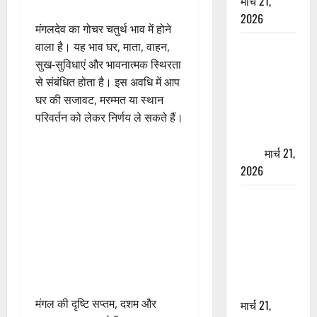
मार्च 21,
2026
मंगलदेव का गोचर चतुर्थ भाव में होने
ऋषिकेश में
वाला है। यह भाव घर, माता, वाहन,
बड़ा प्रॉपर्टी
सुख-सुविधाएं और भावनात्मक स्थिरता
फ्रॉड! 100
से संबंधित होता है। इस अवधि में आप
रुपये के स्टांप
घर की सजावट, मरम्मत या स्थान
पेपर पर NRI
परिवर्तन को लेकर निर्णय ले सकते हैं।
की जमीन
हड़पी
मार्च 21,
2026
मसूरी रोड
हादसा: खाई में
गिरी थार, एक
युवक की मौत
—SDRF ने
दो को बचाया
मंगल की दृष्टि सप्तम, दशम और
मार्च 21,