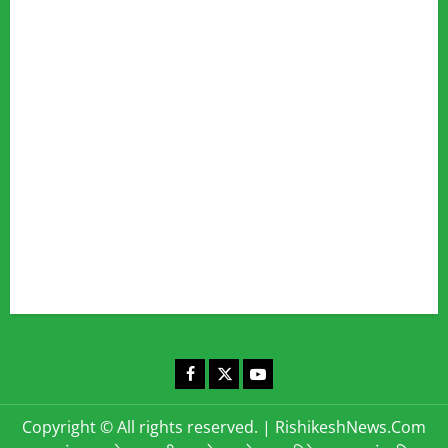
Advertise
Our Team
Fact Checking Policy
Disclaimer
Editorial Policy
Privacy Policy
Cookies Policy
Corrections & Complaints Policy
Corrections & Grievance Redressal Policy
Terms & Condition
Advertising & Sponsored Content Policy
Contact Us
Facebook
X
YouTube
Copyright © All rights reserved.
|
RishikeshNews.Com