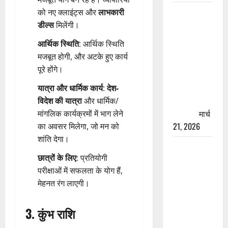
रामझूला पुल
को नए क्लाइंट्स और
लाभकारी
की मरम्मत
डील्स
मिलेंगी।
शुरू! 11
आर्थिक स्थिति
: आर्थिक स्थिति
करोड़ की
मजबूत होगी, और अटके हुए कार्य
योजना,
पूरे होंगे।
चारधाम
यात्रा से
यात्रा और धार्मिक कार्य
:
देश-
पहले होगा
विदेश की यात्रा
और धार्मिक/
काम पूरा
मार्च
मांगलिक कार्यक्रमों में भाग लेने
21, 2026
का अवसर मिलेगा, जो मन को
शांति देगा।
AIIMS
छात्रों के लिए
: प्रतियोगी
ऋषिकेश के
परीक्षाओं में सफलता के योग हैं,
नाम पर
मेहनत रंग लाएगी।
नौकरी का
झांसा! फर्जी
भर्ती विज्ञापन
3. कुंभ राशि
से युवाओं को