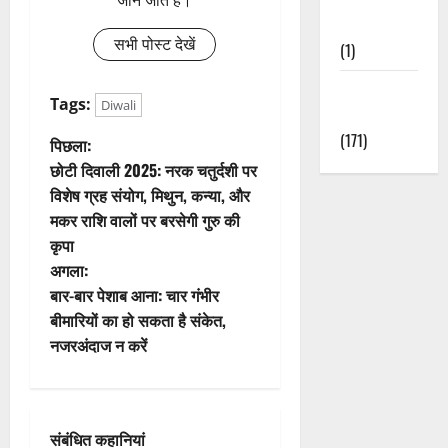
Nature
सभी पोस्ट देखें
(1)
Weather
Tags:
Diwali
Update
(171)
पो
पिछला:
छोटी दिवाली 2025: नरक चतुर्दशी पर
स्ट
विशेष ग्रह संयोग, मिथुन, कन्या, और
मकर राशि वालों पर बरसेगी गुरु की
ने
कृपा
वि
अगला:
बार-बार पेशाब आना: चार गंभीर
गे
बीमारियों का हो सकता है संकेत,
नजरअंदाज न करें
श
न
संबंधित कहानियां