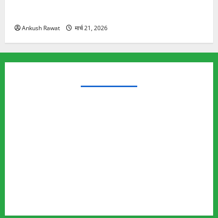
रामझूला पुल की मरम्मत शुरू! 11 करोड़ की योजना, चारधाम
यात्रा से पहले होगा काम पूरा
Ankush Rawat
मार्च 21, 2026
TRENDING TOPICS
Rishikesh Land Protest
Ankita Bhandari Murder Case
Wildlife Conflict
Leopard Attack
Bear Attack
Elephant Attack
Articles
Sukhwant Singh Suicide Case
Save Auli