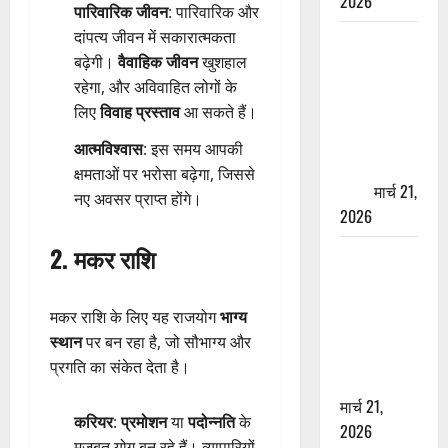
2026
पारिवारिक जीवन
: पारिवारिक और
दांपत्य जीवन में सकारात्मकता
ऋषिकेश में
बढ़ेगी।
वैवाहिक जीवन
खुशहाल
बड़ा प्रॉपर्टी
रहेगा, और अविवाहित लोगों के
फ्रॉड! 100
लिए
विवाह प्रस्ताव
आ सकते हैं।
रुपये के स्टांप
पेपर पर NRI
आत्मविश्वास
: इस समय आपकी
की जमीन
क्षमताओं पर भरोसा बढ़ेगा, जिससे
हड़पी
मार्च 21,
नए अवसर प्राप्त होंगे।
2026
2. मकर राशि
मसूरी रोड
हादसा: खाई में
गिरी थार, एक
मकर राशि के लिए यह राजयोग
भाग्य
युवक की मौत
स्थान
पर बन रहा है, जो सौभाग्य और
—SDRF ने
प्रगति का संकेत देता है।
दो को बचाया
मार्च 21,
करियर
:
प्रमोशन
या
पदोन्नति
के
2026
मजबूत योग बन रहे हैं। व्यापारियों