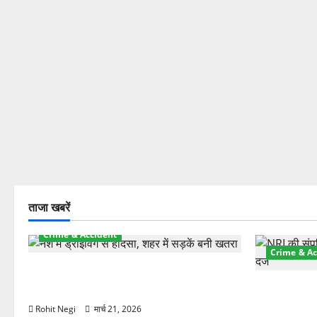
ताजा खबरें
Crime & Accident
Crime & Ac
दून में रफ्तार का कहर! 120 Km/h थार ने
स्कूटी सवारों को कुचला, एक की मौत
ऋषिकेश में बड
स्टांप पेपर 
Rohit Negi
मार्च 21, 2026