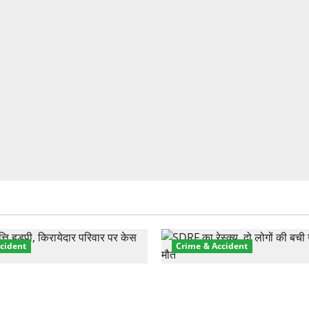
cident
Crime & Accident
़ा प्रॉपर्टी फ्रॉड! 100 रुपये के
मसूरी रोड हादसा: खाई में गिरी थ
पर NRI की जमीन हड़पी
की मौत—SDRF ने दो को बचाया