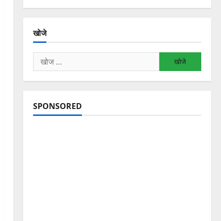
खोजे
निम्न
को
खोजें:
SPONSORED