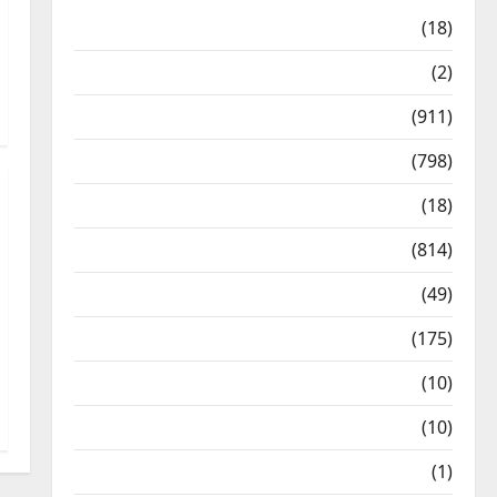
Astrology
(18)
Bizarre
(2)
Civic Issues & Development
(911)
Crime & Accident
(798)
Culture & Lifestyle
(18)
Current Affairs
(814)
Education & Exam Updates
(49)
Festivals & Events
(175)
Festivals & Events
(10)
Food & Local Cuisine
(10)
Food & Local Cuisine
(1)