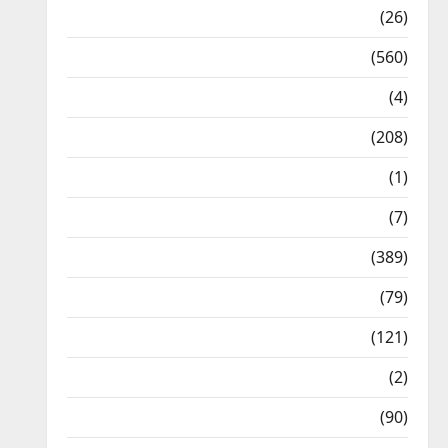
Health & Wellness
(26)
Local News
(560)
Naukri
(4)
News
(208)
Opinion / Editorial
(1)
Opinion & Editorial
(7)
Politics
(389)
Sarkari Naukri
(79)
Spirituality
(121)
Temples
(2)
Temples
(90)