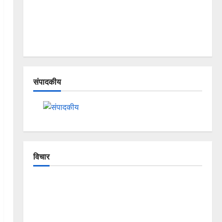
संपादकीय
विचार
The Crumbling Mountains of
Uttarakhand: Continuous Disasters in
Dehradun, Chamoli, and Joshimath —
Why Is This Destruction Repeating?