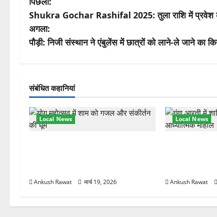
पो
पिछला:
Shukra Gochar Rashifal 2025: तुला राशि में प्रवेश कर र
स्ट
अगला:
ने
पौड़ी: निजी संस्थान ने एंबुलेंस में छात्रों को लाने-ले जाने का
वि
गे
संबंधित कहानियां
श
Local News
Local News
न
अंतरराष्ट्रीय योग महोत्सव में तीसरे दिन
परमार्थ निकेतन प
योग की गहराई, साधकों ने सीखी प्राणायाम
आरती में लिया भा
और मेडिटेशन तकनीक
मुलाकात
Ankush Rawat
मार्च 19, 2026
Ankush Rawat