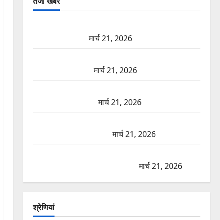
तजा खबरें
दून में रफ्तार का कहर! 120 Km/h थार ने स्कूटी सवारों को
कुचला, एक की मौत
मार्च 21, 2026
ऋषिकेश में बड़ा प्रॉपर्टी फ्रॉड! 100 रुपये के स्टांप पेपर पर
NRI की जमीन हड़पी
मार्च 21, 2026
मसूरी रोड हादसा: खाई में गिरी थार, एक युवक की मौत—
SDRF ने दो को बचाया
मार्च 21, 2026
रामझूला पुल की मरम्मत शुरू! 11 करोड़ की योजना, चारधाम
यात्रा से पहले होगा काम पूरा
मार्च 21, 2026
AIIMS ऋषिकेश के नाम पर नौकरी का झांसा! फर्जी भर्ती
विज्ञापन से युवाओं को ठगने की कोशिश
मार्च 21, 2026
श्रेणियां