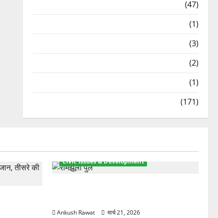
Travel
(47)
Treks & Adventures
(1)
Treks & Adventures
(3)
Waterfalls & Nature
(2)
Waterfalls & Nature
(1)
Weather Update
(171)
Civic Issues & Development
रामझूला पुल की मरम्मत शुरू! 11 करोड़ की
ार, एक युवक
योजना, चारधाम यात्रा से पहले होगा काम पूरा
Ankush Rawat
मार्च 21, 2026