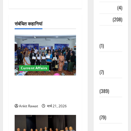
श
Naukri
(4)
न
News
(208)
संबंधित कहानियां
Opinion /
Editorial
(1)
Opinion &
Editorial
Current Affairs
(7)
देहरादून में युवा संसद 2026:
Politics
छात्रों ने लोकतंत्र और संविधान
(389)
पर रखे दमदार विचार
Sarkari
Ankit Rawat
मार्च 21, 2026
Naukri
(79)
Spirituality