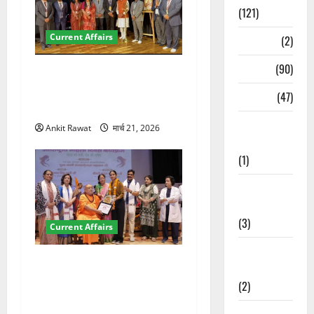
(121)
Current Affairs
Temples
(2)
Temples
(90)
देहरादून में इंटरनेशनल मैरीटाइम
कॉन्फ्रेंस की शुरुआत, 7 देशों के
Travel
(47)
200+ प्रतिनिधि शामिल
Treks &
Ankit Rawat
मार्च 21, 2026
Adventures
(1)
Treks &
Adventures
(3)
Current Affairs
Waterfalls &
“पहाड़ की नारी, देश की शक्ति”
Nature
कार्यक्रम में गूंजी महिला
(2)
सशक्तीकरण की आवाज, 12
Waterfalls &