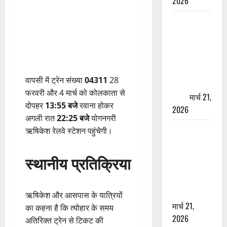
2026
ऋषिकेश में
बड़ा प्रॉपर्टी
फ्रॉड! 100
रुपये के स्टांप
पेपर पर NRI
वापसी में ट्रेन संख्या
04311
28
की जमीन
फरवरी और 4 मार्च को कोलकाता से
हड़पी
मार्च 21,
दोपहर
13:55 बजे
रवाना होकर
2026
अगली रात
22:25 बजे
योगनगरी
मसूरी रोड
ऋषिकेश रेलवे स्टेशन पहुंचेगी।
हादसा: खाई में
गिरी थार, एक
स्थानीय प्रतिक्रिया
युवक की मौत
—SDRF ने
दो को बचाया
ऋषिकेश और आसपास के यात्रियों
मार्च 21,
का कहना है कि त्योहार के समय
2026
अतिरिक्त ट्रेन से टिकट की