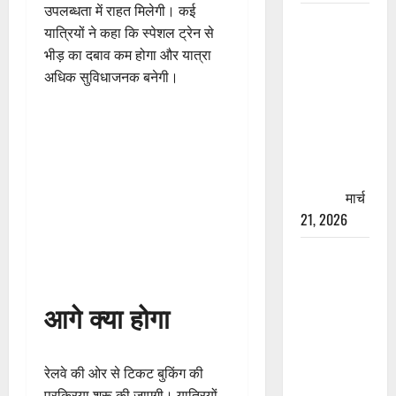
उपलब्धता में राहत मिलेगी। कई
रामझूला पुल
यात्रियों ने कहा कि स्पेशल ट्रेन से
की मरम्मत
भीड़ का दबाव कम होगा और यात्रा
शुरू! 11
अधिक सुविधाजनक बनेगी।
करोड़ की
योजना,
चारधाम
यात्रा से
पहले होगा
काम पूरा
मार्च
21, 2026
AIIMS
ऋषिकेश के
नाम पर
आगे क्या होगा
नौकरी का
झांसा! फर्जी
भर्ती विज्ञापन
रेलवे की ओर से टिकट बुकिंग की
से युवाओं को
प्रक्रिया शुरू की जाएगी। यात्रियों