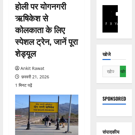
होली पर योगनगरी
ऋषिकेश से
Facebook
X
YouTube
कोलकाता के लिए
स्पेशल ट्रेन, जानें पूरा
शेड्यूल
खोजे
Ankit Rawat
निम्न
को
फ़रवरी 21, 2026
खोजें:
1 मिनट पढ़ें
SPONSORED
संपादकीय