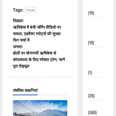
Events
Tags:
FSSAI
(10)
पो
पिछला:
Food &
ऋषिकेश में बंजी जंपिंग वीडियो पर
Local
स्ट
सवाल, एडवेंचर स्पोर्ट्स की सुरक्षा
Cuisine
फिर चर्चा में
ने
(10)
अगला:
वि
Food &
होली पर योगनगरी ऋषिकेश से
Local
कोलकाता के लिए स्पेशल ट्रेन, जानें
गे
Cuisine
पूरा शेड्यूल
(1)
श
Health &
न
Wellness
संबंधित कहानियां
(26)
Local News
(560)