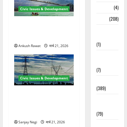
Naukri
(4)
Civic Issues & Development
News
(208)
रामझूला पुल की मरम्मत शुरू! 11
Opinion /
करोड़ की योजना, चारधाम यात्रा
Editorial
से पहले होगा काम पूरा
(1)
Ankush Rawat
मार्च 21, 2026
Opinion &
Editorial
(7)
Civic Issues & Development
Politics
(389)
कुंभ 2027 की तैयारी तेज! हरिद्वार
Sarkari
में बिजली व्यवस्था मजबूत करने
Naukri
के लिए 21.51 करोड़ की योजना
(79)
मंजूर
Sanjay Negi
मार्च 21, 2026
Spirituality