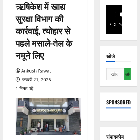
ऋषिकेश में खाद्य
सुरक्षा विभाग की
Facebook
X
YouTube
कार्रवाई, त्योहार से
पहले मसाले-तेल के
नमूने लिए
खोजे
Ankush Rawat
निम्न
को
फ़रवरी 21, 2026
खोजें:
1 मिनट पढ़ें
SPONSORED
संपादकीय