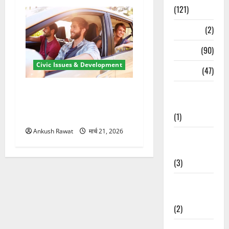
(121)
Temples
(2)
Temples
(90)
Civic Issues & Development
Travel
(47)
Treks &
उत्तराखंड में BlaBla पर लग
Adventures
सकती है रोक! हादसे के बाद
(1)
सरकार सख्त, जांच तेज
Ankush Rawat
मार्च 21, 2026
Treks &
Adventures
(3)
Waterfalls &
Nature
(2)
Waterfalls &