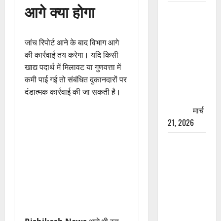
आगे क्या होगा
रामझूला पुल
की मरम्मत
शुरू! 11
जांच रिपोर्ट आने के बाद विभाग आगे
करोड़ की
की कार्रवाई तय करेगा। यदि किसी
योजना,
खाद्य पदार्थ में मिलावट या गुणवत्ता में
चारधाम
कमी पाई गई तो संबंधित दुकानदारों पर
यात्रा से
दंडात्मक कार्रवाई की जा सकती है।
पहले होगा
काम पूरा
मार्च
21, 2026
AIIMS
ऋषिकेश के
नाम पर
नौकरी का
झांसा! फर्जी
भर्ती विज्ञापन
से युवाओं को