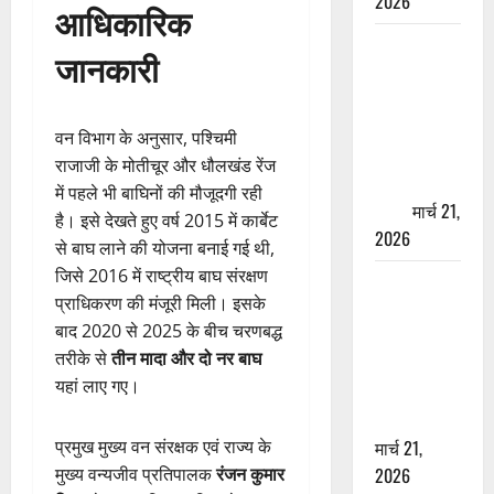
2026
आधिकारिक
ऋषिकेश में
जानकारी
बड़ा प्रॉपर्टी
फ्रॉड! 100
रुपये के स्टांप
वन विभाग के अनुसार, पश्चिमी
पेपर पर NRI
राजाजी के मोतीचूर और धौलखंड रेंज
की जमीन
में पहले भी बाघिनों की मौजूदगी रही
हड़पी
मार्च 21,
है। इसे देखते हुए वर्ष 2015 में कार्बेट
2026
से बाघ लाने की योजना बनाई गई थी,
जिसे 2016 में राष्ट्रीय बाघ संरक्षण
मसूरी रोड
प्राधिकरण की मंजूरी मिली। इसके
हादसा: खाई में
बाद 2020 से 2025 के बीच चरणबद्ध
गिरी थार, एक
तरीके से
तीन मादा और दो नर बाघ
युवक की मौत
यहां लाए गए।
—SDRF ने
दो को बचाया
प्रमुख मुख्य वन संरक्षक एवं राज्य के
मार्च 21,
मुख्य वन्यजीव प्रतिपालक
रंजन कुमार
2026