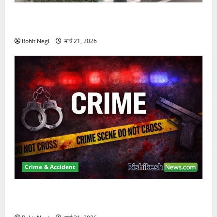
दून में रफ्तार का कहर! 120 Km/h थार ने स्कूटी सवारों को
कुचला, एक की मौत
Rohit Negi
मार्च 21, 2026
Crime & Accident
ऋषिकेश में बड़ा प्रॉपर्टी फ्रॉड! 100 रुपये के स्टांप पेपर पर
NRI की जमीन हड़पी