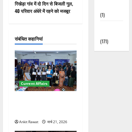
वि
रिखेड़ा गांव में दो दिन से बिजली गुल,
Nature
40 परिवार अंधेरे में रहने को मजबूर
(1)
गे
Weather
श
Update
संबंधित कहानियां
न
(171)
Current Affairs
देहरादून में युवा संसद 2026:
छात्रों ने लोकतंत्र और संविधान
पर रखे दमदार विचार
Ankit Rawat
मार्च 21, 2026