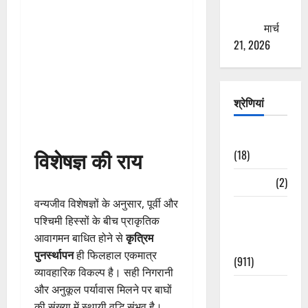
ठगने की
कोशिश
मार्च
21, 2026
श्रेणियां
Astrology
विशेषज्ञ की राय
(18)
Bizarre
(2)
वन्यजीव विशेषज्ञों के अनुसार, पूर्वी और
Civic Issues
पश्चिमी हिस्सों के बीच प्राकृतिक
&
आवागमन बाधित होने से
कृत्रिम
Development
पुनर्स्थापन
ही फिलहाल एकमात्र
(911)
व्यावहारिक विकल्प है। सही निगरानी
Crime &
और अनुकूल पर्यावास मिलने पर बाघों
Accident
की संख्या में स्थायी वृद्धि संभव है।