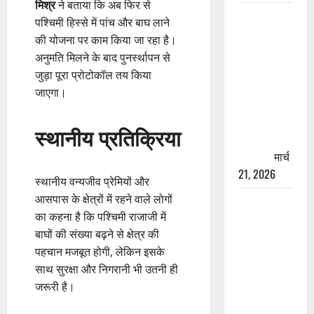
मिश्र
ने बताया कि अब फिर से
रामझूला पुल
पश्चिमी हिस्से में पांच और बाघ लाने
की मरम्मत
की योजना पर काम किया जा रहा है।
शुरू! 11
अनुमति मिलने के बाद पुनर्स्थापन से
करोड़ की
जुड़ा पूरा प्रोटोकॉल तय किया
योजना,
जाएगा।
चारधाम
यात्रा से
स्थानीय प्रतिक्रिया
पहले होगा
काम पूरा
मार्च
21, 2026
स्थानीय वन्यजीव प्रेमियों और
आसपास के क्षेत्रों में रहने वाले लोगों
AIIMS
का कहना है कि पश्चिमी राजाजी में
ऋषिकेश के
बाघों की संख्या बढ़ने से क्षेत्र की
नाम पर
पहचान मजबूत होगी, लेकिन इसके
नौकरी का
साथ सुरक्षा और निगरानी भी उतनी ही
झांसा! फर्जी
जरूरी है।
भर्ती विज्ञापन
से युवाओं को