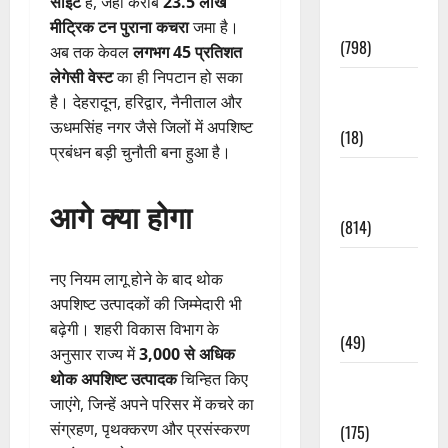
साइटें
हैं, जहां करीब
23.5 लाख
Accident
मीट्रिक टन पुराना कचरा
जमा है।
(798)
अब तक केवल
लगभग 45 प्रतिशत
लेगेसी वेस्ट
का ही निपटान हो सका
Culture &
है। देहरादून, हरिद्वार, नैनीताल और
Lifestyle
ऊधमसिंह नगर जैसे जिलों में अपशिष्ट
(18)
प्रबंधन बड़ी चुनौती बना हुआ है।
Current
Affairs
आगे क्या होगा
(814)
Education &
नए नियम लागू होने के बाद थोक
Exam
अपशिष्ट उत्पादकों की जिम्मेदारी भी
Updates
बढ़ेगी। शहरी विकास विभाग के
(49)
अनुसार राज्य में
3,000 से अधिक
थोक अपशिष्ट उत्पादक
चिन्हित किए
Festivals &
जाएंगे, जिन्हें अपने परिसर में कचरे का
Events
संग्रहण, पृथक्करण और प्रसंस्करण
(175)