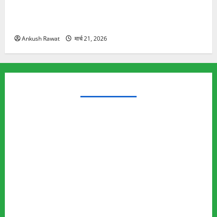
रामझूला पुल की मरम्मत शुरू! 11 करोड़ की योजना, चारधाम
यात्रा से पहले होगा काम पूरा
Ankush Rawat
मार्च 21, 2026
TRENDING TOPICS
Rishikesh Land Protest
Ankita Bhandari Murder Case
Wildlife Conflict
Leopard Attack
Bear Attack
Elephant Attack
Articles
Sukhwant Singh Suicide Case
Save Auli