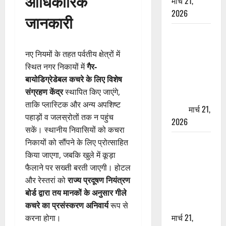
आधिकारिक
मार्च 21,
2026
जानकारी
ऋषिकेश में
बड़ा प्रॉपर्टी
नए नियमों के तहत पर्वतीय क्षेत्रों में
फ्रॉड! 100
स्थित नगर निकायों में
गैर-
रुपये के स्टांप
बायोडिग्रेडेबल कचरे के लिए विशेष
पेपर पर NRI
संग्रहण केंद्र
स्थापित किए जाएंगे,
की जमीन
ताकि प्लास्टिक और अन्य अपशिष्ट
हड़पी
मार्च 21,
पहाड़ों व जलस्रोतों तक न पहुंच
2026
सकें। स्थानीय निवासियों को कचरा
मसूरी रोड
निकायों को सौंपने के लिए प्रोत्साहित
हादसा: खाई में
किया जाएगा, जबकि खुले में कूड़ा
गिरी थार, एक
फैलाने पर सख्ती बरती जाएगी। होटल
युवक की मौत
और रेस्तरां को
राज्य प्रदूषण नियंत्रण
—SDRF ने
बोर्ड द्वारा तय मानकों के अनुसार गीले
दो को बचाया
कचरे का प्रसंस्करण अनिवार्य
रूप से
मार्च 21,
करना होगा।