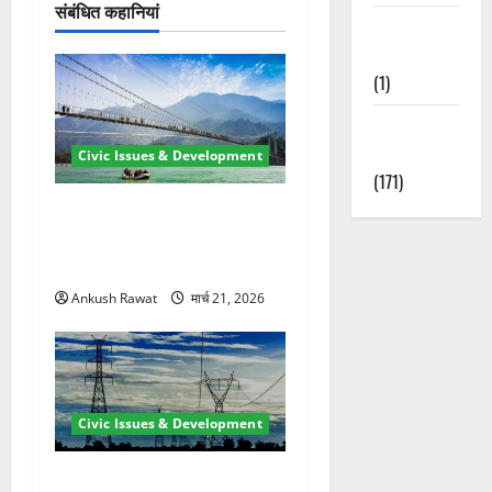
न
संबंधित कहानियां
Waterfalls &
Nature
(1)
Weather
Update
Civic Issues & Development
(171)
रामझूला पुल की मरम्मत शुरू! 11
करोड़ की योजना, चारधाम यात्रा
से पहले होगा काम पूरा
Ankush Rawat
मार्च 21, 2026
Civic Issues & Development
कुंभ 2027 की तैयारी तेज! हरिद्वार