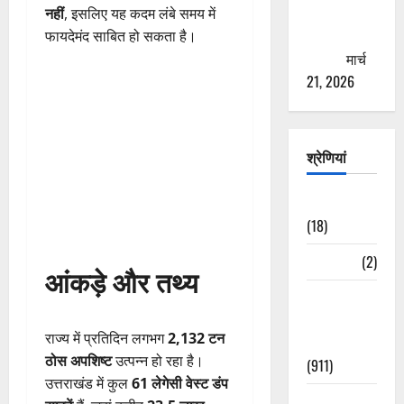
से युवाओं को
नहीं
, इसलिए यह कदम लंबे समय में
ठगने की
फायदेमंद साबित हो सकता है।
कोशिश
मार्च
21, 2026
श्रेणियां
Astrology
(18)
Bizarre
(2)
आंकड़े और तथ्य
Civic Issues
&
राज्य में प्रतिदिन लगभग
2,132 टन
Development
ठोस अपशिष्ट
उत्पन्न हो रहा है।
(911)
उत्तराखंड में कुल
61 लेगेसी वेस्ट डंप
Crime &