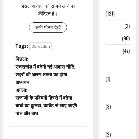
Spirituality
असल आवाज़ को सामने लाने पर
(121)
केंद्रित है।
Temples
(2)
सभी पोस्ट देखें
Temples
(90)
Tags:
Dehradun
Travel
(47)
पो
पिछला:
Treks &
उत्तराखंड में बनेगी नई आवास नीति,
Adventures
स्ट
शहरों की धारण क्षमता का होगा
(1)
अध्ययन
ने
अगला:
Treks &
वि
राजाजी के पश्चिमी हिस्से में बढ़ेगा
Adventures
बाघों का कुनबा, कार्बेट से लाए जाएंगे
(3)
गे
पांच और बाघ
Waterfalls &
श
Nature
(2)