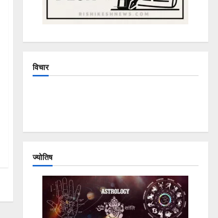
विचार
The Crumbling Mountains of Uttarakhand:
Continuous Disasters in Dehradun, Chamoli, and
Joshimath — Why Is This Destruction Repeating?
ज्योतिष