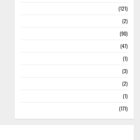
Spirituality
(121)
Temples
(2)
Temples
(90)
Travel
(47)
Treks & Adventures
(1)
Treks & Adventures
(3)
Waterfalls & Nature
(2)
Waterfalls & Nature
(1)
Weather Update
(171)