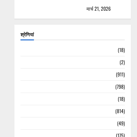
AIIMS ऋषिकेश के नाम पर नौकरी का झांसा! फर्जी भर्ती
विज्ञापन से युवाओं को ठगने की कोशिश
मार्च 21, 2026
श्रेणियां
Astrology
(18)
Bizarre
(2)
Civic Issues & Development
(911)
Crime & Accident
(798)
Culture & Lifestyle
(18)
Current Affairs
(814)
Education & Exam Updates
(49)
Festivals & Events
(175)