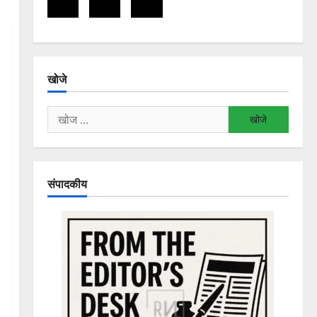
खोजे
निम्न
को
खोजें:
संपादकीय