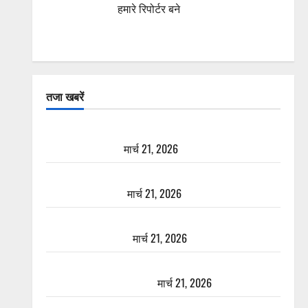
हमारे रिपोर्टर बने
तजा खबरें
दून में रफ्तार का कहर! 120 Km/h थार ने स्कूटी सवारों को
कुचला, एक की मौत
मार्च 21, 2026
ऋषिकेश में बड़ा प्रॉपर्टी फ्रॉड! 100 रुपये के स्टांप पेपर पर
NRI की जमीन हड़पी
मार्च 21, 2026
मसूरी रोड हादसा: खाई में गिरी थार, एक युवक की मौत—
SDRF ने दो को बचाया
मार्च 21, 2026
रामझूला पुल की मरम्मत शुरू! 11 करोड़ की योजना, चारधाम
यात्रा से पहले होगा काम पूरा
मार्च 21, 2026