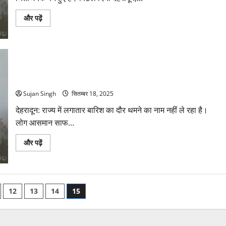
पढ़ें
उत्तराखंड
और पढ़ें
में
मौसम
विभाग
का
अलर्ट:
कई
जिलों
मौसम अपडेट: पहाड़ों में बरसात का सिलसिला जारी, मैदानों में मिलेगी कुछ
में
राहत
आज
भारी
Sujan Singh
सितम्बर 18, 2025
बारिश
की
देहरादून: राज्य में लगातार बारिश का दौर थमने का नाम नहीं ले रहा है।
संभावना
के
लोग आसमान साफ...
बारे
में
और
मौसम
और पढ़ें
पढ़ें
अपडेट:
पहाड़ों
में
बरसात
का
सिलसिला
12
13
14
15
जारी,
मैदानों
में
n
मिलेगी
कुछ