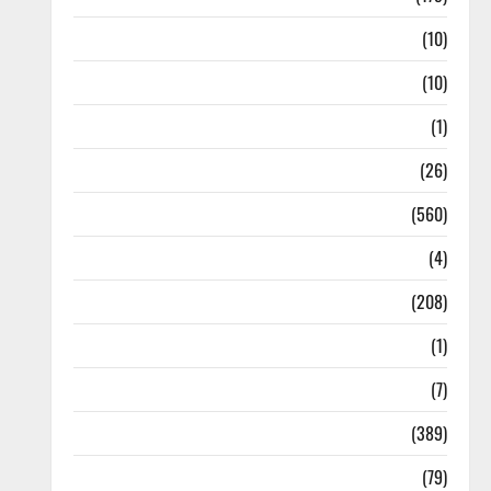
Festivals & Events
(10)
Food & Local Cuisine
(10)
Food & Local Cuisine
(1)
Health & Wellness
(26)
Local News
(560)
Naukri
(4)
News
(208)
Opinion / Editorial
(1)
Opinion & Editorial
(7)
Politics
(389)
Sarkari Naukri
(79)