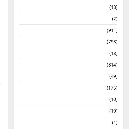
Astrology
(18)
Bizarre
(2)
Civic Issues & Development
(911)
Crime & Accident
(798)
Culture & Lifestyle
(18)
Current Affairs
(814)
Education & Exam Updates
(49)
Festivals & Events
(175)
Festivals & Events
(10)
Food & Local Cuisine
(10)
Food & Local Cuisine
(1)