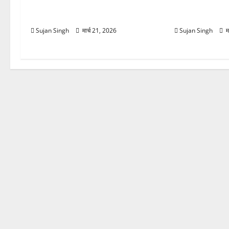
चमोली में मौसम का कहर! बदरीनाथ बर्फ से
तेज हवाओं से 1
ढका, हाईवे बंद—भूस्खलन से बढ़ी मुश्किलें
लौटी ठंड
Sujan Singh
मार्च 21, 2026
Sujan Singh
म