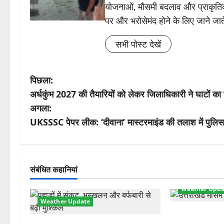
योजनाओं, मौसमी बदलाव और प्राकृतिक
पर और भरोसेमंद होने के लिए जाने जाते
सभी पोस्ट देखें
पो
पिछला:
अर्धकुंभ 2027 की तैयारियों को लेकर जिलाधिकारी ने घाटों का
स्ट
अगला:
ने
UKSSSC पेपर लीक: ‘दीवाना’ मास्टरमाइंड की तलाश में पुलिस
वि
गे
संबंधित कहानियां
श
Weather Upda
Weather Update
न
मौसम ने ली अच