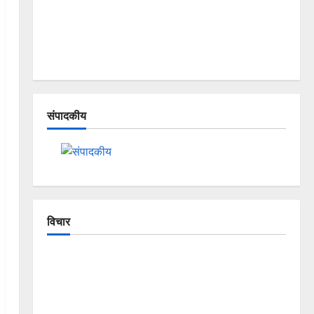
संपादकीय
विचार
The Crumbling Mountains of
Uttarakhand: Continuous Disasters in
Dehradun, Chamoli, and Joshimath —
Why Is This Destruction Repeating?