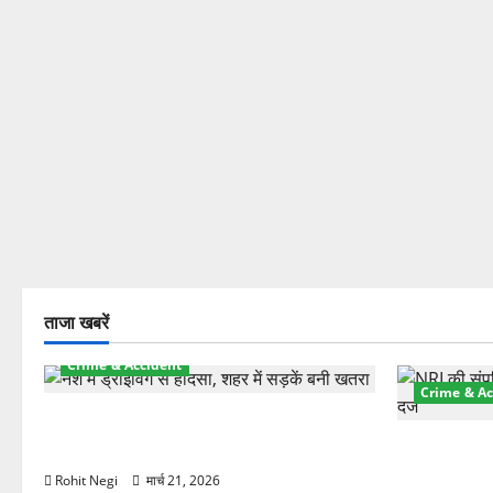
ताजा खबरें
Crime & Accident
Crime & Ac
दून में रफ्तार का कहर! 120 Km/h थार ने
स्कूटी सवारों को कुचला, एक की मौत
ऋषिकेश में बड
स्टांप पेपर 
Rohit Negi
मार्च 21, 2026