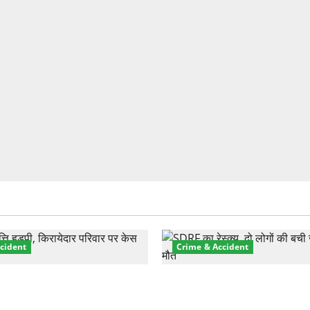
cident
Crime & Accident
़ा प्रॉपर्टी फ्रॉड! 100 रुपये के
मसूरी रोड हादसा: खाई में गिरी थ
पर NRI की जमीन हड़पी
की मौत—SDRF ने दो को बचाया