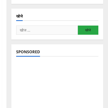
खोजे
निम्न
को
खोजें:
SPONSORED