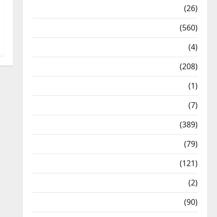
Health & Wellness
(26)
Local News
(560)
Naukri
(4)
News
(208)
Opinion / Editorial
(1)
Opinion & Editorial
(7)
Politics
(389)
Sarkari Naukri
(79)
Spirituality
(121)
Temples
(2)
Temples
(90)