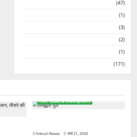
Travel
(47)
Treks & Adventures
(1)
Treks & Adventures
(3)
Waterfalls & Nature
(2)
Waterfalls & Nature
(1)
Weather Update
(171)
Civic Issues & Development
रामझूला पुल की मरम्मत शुरू! 11 करोड़ की
ार, एक युवक
योजना, चारधाम यात्रा से पहले होगा काम पूरा
Ankush Rawat
मार्च 21, 2026