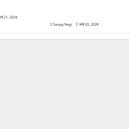
0°C गिरा तापमान, फिर
उत्तराखंड में मौसम का कहर! बदरीनाथ में
2 फीट बर्फ, 60Km/h तूफान का अलर्ट
जारी
ार्च 21, 2026
Sanjay Negi
मार्च 20, 2026