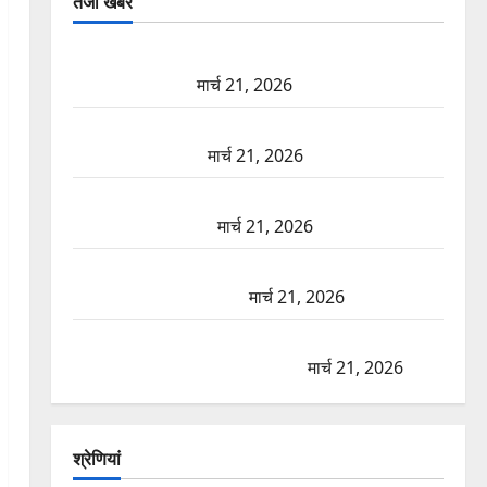
तजा खबरें
दून में रफ्तार का कहर! 120 Km/h थार ने स्कूटी सवारों को
कुचला, एक की मौत
मार्च 21, 2026
ऋषिकेश में बड़ा प्रॉपर्टी फ्रॉड! 100 रुपये के स्टांप पेपर पर
NRI की जमीन हड़पी
मार्च 21, 2026
मसूरी रोड हादसा: खाई में गिरी थार, एक युवक की मौत—
SDRF ने दो को बचाया
मार्च 21, 2026
रामझूला पुल की मरम्मत शुरू! 11 करोड़ की योजना, चारधाम
यात्रा से पहले होगा काम पूरा
मार्च 21, 2026
AIIMS ऋषिकेश के नाम पर नौकरी का झांसा! फर्जी भर्ती
विज्ञापन से युवाओं को ठगने की कोशिश
मार्च 21, 2026
श्रेणियां