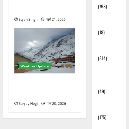
बारिश और तेज हवाओं से 10°C
(798)
गिरा तापमान, फिर लौटी ठंड
Culture &
Sujan Singh
मार्च 21, 2026
Lifestyle
(18)
Current
Affairs
(814)
Weather Update
Education &
Exam
उत्तराखंड में मौसम का कहर!
Updates
बदरीनाथ में 2 फीट बर्फ,
(49)
60Km/h तूफान का अलर्ट जारी
Festivals &
Sanjay Negi
मार्च 20, 2026
Events
(175)
Festivals &