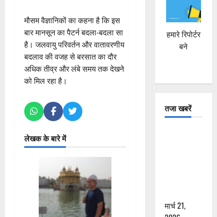
मौसम वैज्ञानिकों का कहना है कि इस
बार मानसून का पैटर्न बदला-बदला सा
हमारे रिपोर्टर
है। जलवायु परिवर्तन और वातावरणीय
बने
बदलाव की वजह से बरसात का दौर
अधिक तीव्र और लंबे समय तक देखने
को मिल रहा है।
तजा खबरें
दून में रफ्तार
लेखक के बारे में
का कहर! 120
Km/h थार ने
स्कूटी सवारों
को कुचला,
एक की मौत
मार्च 21,