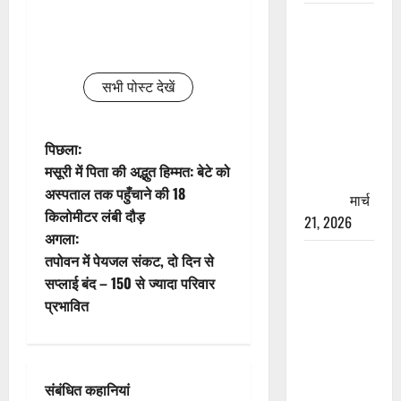
रामझूला पुल
की मरम्मत
शुरू! 11
करोड़ की
सभी पोस्ट देखें
योजना,
चारधाम
पो
पिछला:
यात्रा से
मसूरी में पिता की अद्भुत हिम्मत: बेटे को
पहले होगा
स्ट
अस्पताल तक पहुँचाने की 18
काम पूरा
मार्च
किलोमीटर लंबी दौड़
ने
21, 2026
अगला:
AIIMS
वि
तपोवन में पेयजल संकट, दो दिन से
ऋषिकेश के
सप्लाई बंद – 150 से ज्यादा परिवार
गे
नाम पर
प्रभावित
नौकरी का
श
झांसा! फर्जी
भर्ती विज्ञापन
न
संबंधित कहानियां
से युवाओं को