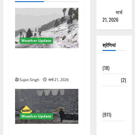
ठगने की
कोशिश
मार्च
21, 2026
Weather Update
श्रेणियां
चमोली में मौसम का कहर!
Astrology
बदरीनाथ बर्फ से ढका, हाईवे बंद
(18)
—भूस्खलन से बढ़ी मुश्किलें
Bizarre
(2)
Sujan Singh
मार्च 21, 2026
Civic Issues
&
Development
(911)
Weather Update
Crime &
मौसम ने ली अचानक करवट!
Accident