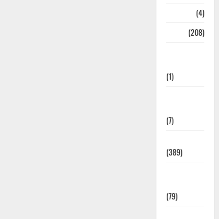
Naukri
(4)
News
(208)
Opinion /
Editorial
(1)
Opinion &
Editorial
(7)
Politics
(389)
Sarkari
Naukri
(79)
Spirituality