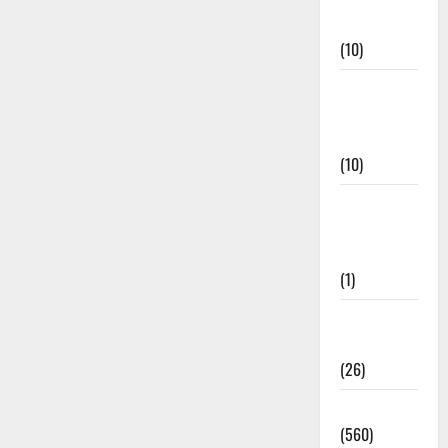
Events
(10)
Food &
Local
Cuisine
(10)
Food &
Local
Cuisine
(1)
Health &
Wellness
(26)
Local News
(560)