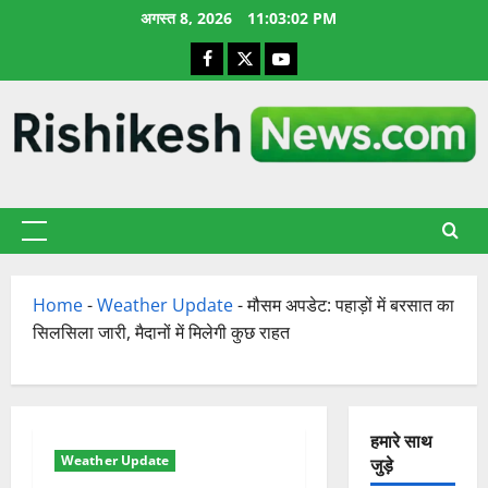
छोड़कर
अगस्त 8, 2026
11:03:02 PM
सामग्री
Facebook
X
YouTube
पर
जाएँ
प्राथमिक
सूची
Home
-
Weather Update
-
मौसम अपडेट: पहाड़ों में बरसात का
सिलसिला जारी, मैदानों में मिलेगी कुछ राहत
हमारे साथ
Weather Update
जुड़े