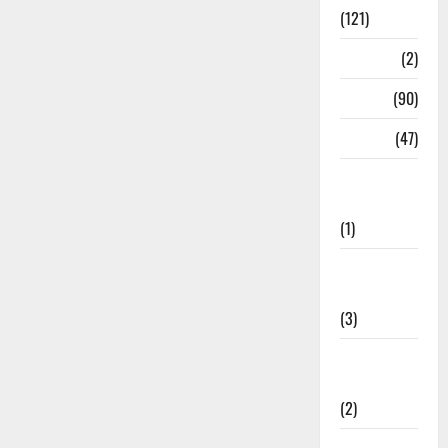
(121)
Temples
(2)
Temples
(90)
Travel
(47)
Treks &
Adventures
(1)
Treks &
Adventures
(3)
Waterfalls &
Nature
(2)
Waterfalls &