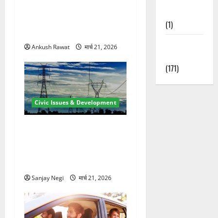
रामझूला पुल की मरम्मत शुरू! 11
Nature
करोड़ की योजना, चारधाम यात्रा
(1)
से पहले होगा काम पूरा
Weather
Ankush Rawat
मार्च 21, 2026
Update
(171)
Civic Issues & Development
कुंभ 2027 की तैयारी तेज! हरिद्वार
में बिजली व्यवस्था मजबूत करने
के लिए 21.51 करोड़ की योजना
मंजूर
Sanjay Negi
मार्च 21, 2026