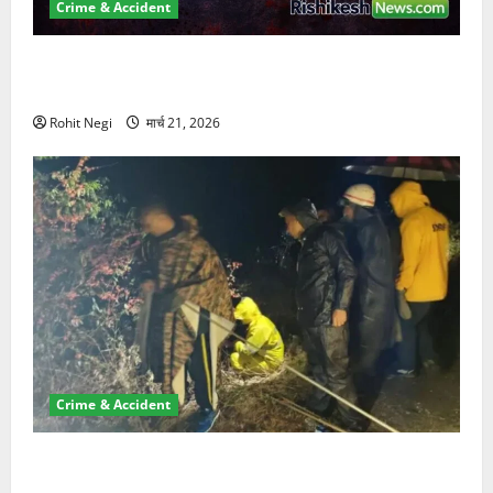
Crime & Accident
ऋषिकेश में बड़ा प्रॉपर्टी फ्रॉड! 100 रुपये के स्टांप पेपर पर
NRI की जमीन हड़पी
Rohit Negi
मार्च 21, 2026
Crime & Accident
मसूरी रोड हादसा: खाई में गिरी थार, एक युवक की मौत—SDRF
ने दो को बचाया