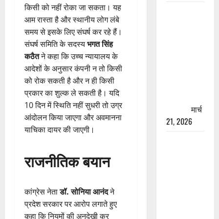
किसी को नहीं रोका जा सकता। यह
रामझूला पुल
आम रास्ता है और स्थानीय लोग लंबे
की मरम्मत
समय से इसके लिए संघर्ष कर रहे हैं।
शुरू! 11
संघर्ष समिति के सदस्य
भगत सिंह
करोड़ की
कठैत
ने कहा कि उच्च न्यायालय के
योजना,
आदेशों के अनुसार कंपनी न तो किसी
चारधाम
को रोक सकती है और न ही किसी
यात्रा से
प्रकार का शुल्क ले सकती है। यदि
पहले होगा
10 दिन में स्थिति नहीं सुधरी तो उग्र
काम पूरा
मार्च
आंदोलन किया जाएगा और अवमानना
21, 2026
याचिका दायर की जाएगी।
AIIMS
ऋषिकेश के
राजनीतिक बयान
नाम पर
नौकरी का
झांसा! फर्जी
कांग्रेस नेता
डॉ. सोनिया आनंद
ने
भर्ती विज्ञापन
प्रदेश सरकार पर आरोप लगाते हुए
से युवाओं को
कहा कि नियमों की अनदेखी कर