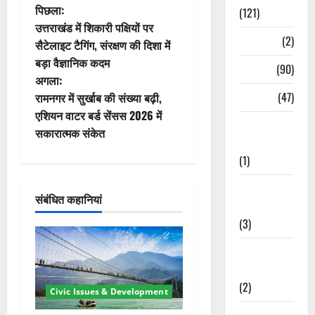
पो
पिछला:
(121)
उत्तराखंड में शिकारी पक्षियों पर
स्ट
Temples
(2)
सैटेलाइट टैगिंग, संरक्षण की दिशा में
बड़ा वैज्ञानिक कदम
ने
Temples
(90)
अगला:
वि
Travel
(47)
रामनगर में सुर्खाब की संख्या बढ़ी,
एशियन वाटर बर्ड सेंसस 2026 में
Treks &
गे
सकारात्मक संकेत
Adventures
श
(1)
न
Treks &
संबंधित कहानियां
Adventures
(3)
Waterfalls &
Nature
(2)
Civic Issues & Development
Waterfalls &