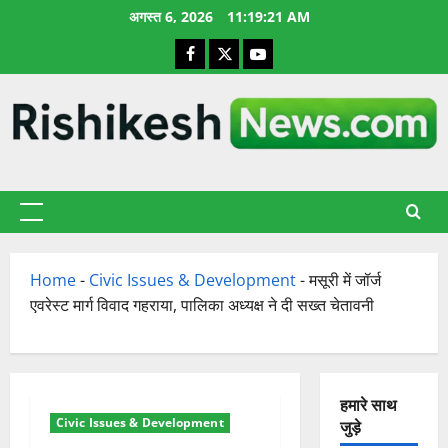
छोड़कर
अगस्त 6, 2026
11:19:22 AM
सामग्री
Facebook
X
YouTube
पर
जाएँ
प्राथमिक
सूची
Home
-
Civic Issues & Development
-
मसूरी में जॉर्ज
एवरेस्ट मार्ग विवाद गहराया, पालिका अध्यक्ष ने दी सख्त चेतावनी
हमारे साथ
Civic Issues & Development
जुड़े