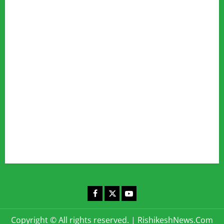
Advertise
Our Team
Fact Checking Policy
Disclaimer
Editorial Policy
Privacy Policy
Cookies Policy
Corrections & Complaints Policy
Corrections & Grievance Redressal Policy
Terms & Condition
Advertising & Sponsored Content Policy
Contact Us
Facebook
X
YouTube
Copyright © All rights reserved.
|
RishikeshNews.Com