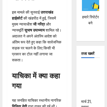
इस मामले की सुनवाई
उत्तराखंड
हमारे रिपोर्टर
हाईकोर्ट
की खंडपीठ में हुई, जिसमें
बने
मुख्य न्यायाधीश
जी नरेंद्र
और
न्यायमूर्ति
सुभाष उपाध्याय
शामिल रहे।
अदालत ने अपने अंतरिम आदेश को
अंतिम रूप देते हुए कहा कि सार्वजनिक
सड़क पर चलने के लिए किसी भी
तजा खबरें
प्रकार का टोल नहीं लगाया जा
सकता।
दून में रफ्तार
का कहर! 120
याचिका में क्या कहा
Km/h थार ने
गया
स्कूटी सवारों
को कुचला,
एक की मौत
यह जनहित याचिका स्थानीय नागरिक
मार्च 21,
विनिता नेगी
द्वारा दायर की गई थी।