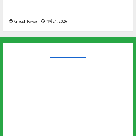
रामझूला पुल की मरम्मत शुरू! 11 करोड़ की योजना, चारधाम
यात्रा से पहले होगा काम पूरा
Ankush Rawat
मार्च 21, 2026
TRENDING TOPICS
Rishikesh Land Protest
Ankita Bhandari Murder Case
Wildlife Conflict
Leopard Attack
Bear Attack
Elephant Attack
Articles
Sukhwant Singh Suicide Case
Save Auli