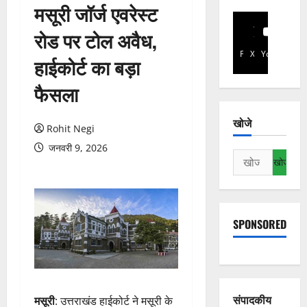
मसूरी जॉर्ज एवरेस्ट
रोड पर टोल अवैध,
Facebook
X
YouTube
हाईकोर्ट का बड़ा
फैसला
खोजे
Rohit Negi
जनवरी 9, 2026
निम्न
को
खोजें:
SPONSORED
संपादकीय
मसूरी
: उत्तराखंड हाईकोर्ट ने मसूरी के