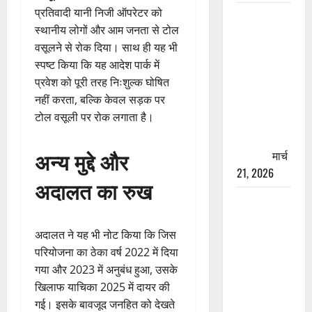
प्रतिवादी यानी निजी ऑपरेटर को
रामझूला पुल
स्थानीय लोगों और आम जनता से टोल
की मरम्मत
वसूलने से रोक दिया। साथ ही यह भी
शुरू! 11
स्पष्ट किया कि यह आदेश पार्क में
करोड़ की
प्रवेश को पूरी तरह निःशुल्क घोषित
योजना,
नहीं करता, बल्कि केवल सड़क पर
चारधाम
टोल वसूली पर रोक लगाता है।
यात्रा से
पहले होगा
अन्य मुद्दे और
काम पूरा
मार्च
21, 2026
अदालत का रुख
AIIMS
ऋषिकेश के
अदालत ने यह भी नोट किया कि जिस
नाम पर
परियोजना का ठेका वर्ष 2022 में दिया
नौकरी का
गया और 2023 में अनुबंध हुआ, उसके
झांसा! फर्जी
खिलाफ याचिका 2025 में दायर की
भर्ती विज्ञापन
गई। इसके बावजूद जनहित को देखते
से युवाओं को