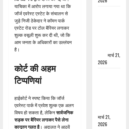
2026
याचिका में आरोप लगाया गया था कि
ऋषिकेश में
जॉर्ज एवरेस्ट एस्टेट के संचालन से
बड़ा प्रॉपर्टी
जुड़े निजी ठेकेदार ने कॉमन पार्क
फ्रॉड! 100
एस्टेट रोड पर टोल बैरियर लगाकर
रुपये के स्टांप
शुल्क वसूली शुरू कर दी थी, जो कि
पेपर पर NRI
आम जनता के अधिकारों का उल्लंघन
की जमीन
है।
हड़पी
मार्च 21,
2026
कोर्ट की अहम
मसूरी रोड
टिप्पणियां
हादसा: खाई में
गिरी थार, एक
युवक की मौत
हाईकोर्ट ने स्पष्ट किया कि जॉर्ज
—SDRF ने
एवरेस्ट पार्क में प्रवेश शुल्क एक अलग
दो को बचाया
विषय हो सकता है, लेकिन
सार्वजनिक
मार्च 21,
सड़क पर बैरियर लगाकर पैसे लेना
2026
कानूनन गलत है
। अदालत ने आठवें