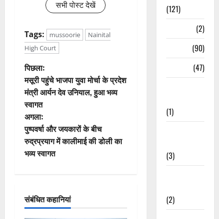
सभी पोस्ट देखें
(121)
Temples
(2)
Tags:
mussoorie
Nainital
Temples
(90)
High Court
पो
पिछला:
Travel
(47)
मसूरी पहुंचे भाजपा युवा मोर्चा के प्रदेश
स्ट
Treks &
मंत्री आर्यन देव उनियाल, हुआ भव्य
Adventures
स्वागत
ने
(1)
अगला:
वि
पुष्पवर्षा और जयकारों के बीच
Treks &
रुद्रप्रयाग में कालीमाई की डोली का
Adventures
गे
भव्य स्वागत
(3)
श
Waterfalls &
Nature
न
संबंधित कहानियां
(2)
Waterfalls &