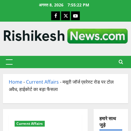
छोड़कर
अगस्त 8, 2026
7:55:23 PM
सामग्री
Facebook
X
YouTube
पर
जाएँ
प्राथमिक
सूची
Home
-
Current Affairs
-
मसूरी जॉर्ज एवरेस्ट रोड पर टोल
अवैध, हाईकोर्ट का बड़ा फैसला
हमारे साथ
Current Affairs
जुड़े