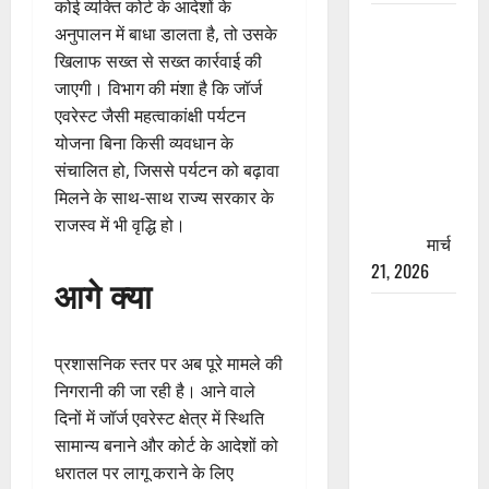
कोई व्यक्ति कोर्ट के आदेशों के
रामझूला पुल
अनुपालन में बाधा डालता है, तो उसके
की मरम्मत
खिलाफ सख्त से सख्त कार्रवाई की
शुरू! 11
जाएगी। विभाग की मंशा है कि जॉर्ज
करोड़ की
एवरेस्ट जैसी महत्वाकांक्षी पर्यटन
योजना,
योजना बिना किसी व्यवधान के
चारधाम
संचालित हो, जिससे पर्यटन को बढ़ावा
यात्रा से
मिलने के साथ-साथ राज्य सरकार के
पहले होगा
राजस्व में भी वृद्धि हो।
काम पूरा
मार्च
21, 2026
आगे क्या
AIIMS
ऋषिकेश के
प्रशासनिक स्तर पर अब पूरे मामले की
नाम पर
निगरानी की जा रही है। आने वाले
नौकरी का
दिनों में जॉर्ज एवरेस्ट क्षेत्र में स्थिति
झांसा! फर्जी
सामान्य बनाने और कोर्ट के आदेशों को
भर्ती विज्ञापन
धरातल पर लागू कराने के लिए
से युवाओं को