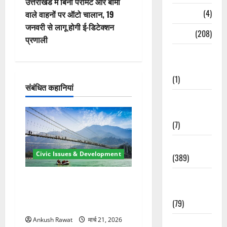
वि
उत्तराखंड में बिना परमिट और बीमा
Naukri
(4)
वाले वाहनों पर ऑटो चालान, 19
गे
जनवरी से लागू होगी ई-डिटेक्शन
News
(208)
प्रणाली
श
Opinion /
न
Editorial
(1)
संबंधित कहानियां
Opinion &
Editorial
(7)
Politics
Civic Issues & Development
(389)
Sarkari
रामझूला पुल की मरम्मत शुरू! 11
Naukri
करोड़ की योजना, चारधाम यात्रा
(79)
से पहले होगा काम पूरा
Ankush Rawat
मार्च 21, 2026
Spirituality