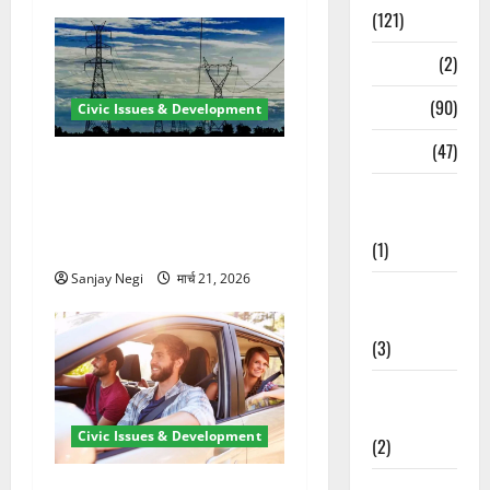
(121)
Temples
(2)
Temples
(90)
Civic Issues & Development
Travel
(47)
कुंभ 2027 की तैयारी तेज! हरिद्वार
में बिजली व्यवस्था मजबूत करने
Treks &
के लिए 21.51 करोड़ की योजना
Adventures
मंजूर
(1)
Sanjay Negi
मार्च 21, 2026
Treks &
Adventures
(3)
Waterfalls &
Nature
Civic Issues & Development
(2)
Waterfalls &