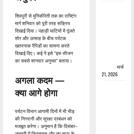
रामझूला पुल
की मरम्मत
शिवपुरी से मुनिकीरेती तक का राफ्टिंग
शुरू! 11
मार्ग शनिवार को पूरी तरह सक्रिय
करोड़ की
दिखाई दिया। पहाड़ी घाटियों में गूंजते
योजना,
शोर और उत्साह के बीच पर्यटक
चारधाम
खतरनाक रैपिडों का सामना करते
यात्रा से
दिखाई दिए। कई ने इसे “इस सीजन
पहले होगा
का सबसे शानदार अनुभव” बताया।
काम पूरा
मार्च
21, 2026
अगला कदम —
AIIMS
क्या आगे होगा
ऋषिकेश के
नाम पर
नौकरी का
पर्यटन विभाग आगामी दिनों में भी भीड़
झांसा! फर्जी
की निगरानी और सुरक्षा प्रबंधन को
भर्ती विज्ञापन
मजबूत करेगा। अनुमान है कि दिसंबर–
से युवाओं को
जनवरी में क्रिसमस और नए साल के