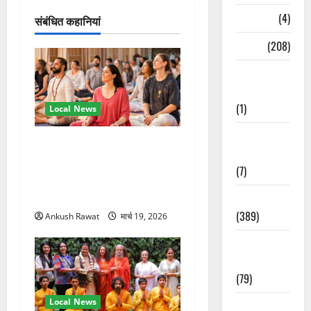
श
Naukri
(4)
संबंधित कहानियां
न
News
(208)
Opinion /
Editorial
(1)
Local News
Opinion &
अंतरराष्ट्रीय योग महोत्सव में
Editorial
तीसरे दिन योग की गहराई, साधकों
(7)
ने सीखी प्राणायाम और मेडिटेशन
तकनीक
Politics
(389)
Ankush Rawat
मार्च 19, 2026
Sarkari
Naukri
(79)
Local News
Spirituality