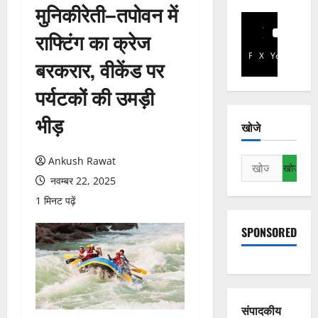
मुनिकीरेती–तपोवन में
राफ्टिंग का क्रेज
Facebook
X
YouTube
बरकरार, वीकेंड पर
पर्यटकों की उमड़ी
भीड़
खोजे
Ankush Rawat
निम्न
को
नवम्बर 22, 2025
खोजें:
1 मिनट पढ़ें
SPONSORED
संपादकीय