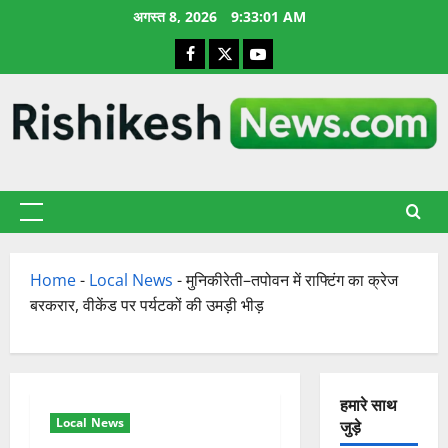
छोड़कर
अगस्त 8, 2026
9:33:02 AM
सामग्री
Facebook
X
YouTube
पर
जाएँ
प्राथमिक
सूची
Home
-
Local News
-
मुनिकीरेती–तपोवन में राफ्टिंग का क्रेज
बरकरार, वीकेंड पर पर्यटकों की उमड़ी भीड़
हमारे साथ
Local News
जुड़े