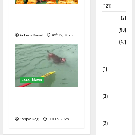
(121)
परमार्थ निकेतन पहुंचे अनूप
Temples
(2)
जलोटा, गंगा आरती में लिया भाग,
स्वामी चिदानंद से मुलाकात
Temples
(90)
Ankush Rawat
मार्च 19, 2026
Travel
(47)
Treks &
Adventures
(1)
Treks &
Local News
Adventures
गंगा में बहते बंदर की बचाई जान,
(3)
राफ्टिंग टीम और पर्यटकों का
Waterfalls &
रेस्क्यू वीडियो वायरल
Nature
Sanjay Negi
मार्च 18, 2026
(2)
Waterfalls &