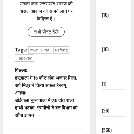
उनका काम उत्तराखंड समाज की
Events
असल आवाज़ को सामने लाने पर
(10)
केंद्रित है।
Food &
सभी पोस्ट देखें
Local
Cuisine
(10)
Tags:
muni ki reti
Rafting
Tapovan
Food &
Local
पो
पिछला:
Cuisine
हंसूवाला में 15 फीट लंबा अजगर मिला,
स्ट
(1)
सर्प मित्र ने किया सफल रेस्क्यू
अगला:
ने
Health &
डोईवाला नुन्नावाला में एक दांत वाला
Wellness
वि
हाथी भटका, ग्रामीणों ने वन विभाग को
(26)
सौंपा ज्ञापन
गे
Local News
(560)