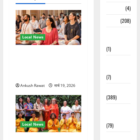
Naukri
(4)
News
(208)
Opinion /
Local News
Editorial
(1)
अंतरराष्ट्रीय योग महोत्सव में
तीसरे दिन योग की गहराई, साधकों
Opinion &
ने सीखी प्राणायाम और मेडिटेशन
Editorial
तकनीक
(7)
Ankush Rawat
मार्च 19, 2026
Politics
(389)
Sarkari
Naukri
Local News
(79)
Spirituality