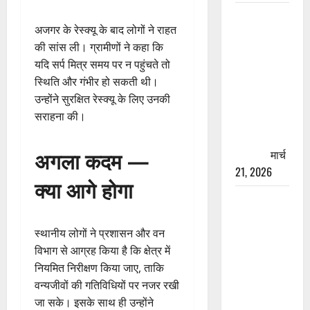
रामझूला पुल
अजगर के रेस्क्यू के बाद लोगों ने राहत
की मरम्मत
की सांस ली। ग्रामीणों ने कहा कि
शुरू! 11
यदि सर्प मित्र समय पर न पहुंचते तो
करोड़ की
स्थिति और गंभीर हो सकती थी।
योजना,
उन्होंने सुरक्षित रेस्क्यू के लिए उनकी
चारधाम
सराहना की।
यात्रा से
पहले होगा
अगला कदम —
काम पूरा
मार्च
21, 2026
क्या आगे होगा
AIIMS
ऋषिकेश के
नाम पर
स्थानीय लोगों ने प्रशासन और वन
नौकरी का
विभाग से आग्रह किया है कि क्षेत्र में
झांसा! फर्जी
नियमित निरीक्षण किया जाए, ताकि
भर्ती विज्ञापन
वन्यजीवों की गतिविधियों पर नजर रखी
से युवाओं को
जा सके। इसके साथ ही उन्होंने