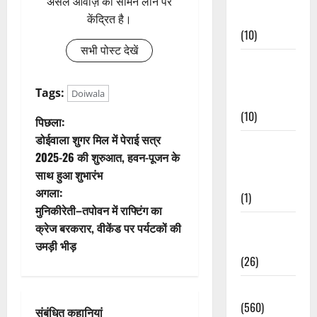
असल आवाज़ को सामने लाने पर
Events
केंद्रित है।
(10)
सभी पोस्ट देखें
Food &
Local
Tags:
Doiwala
Cuisine
(10)
पो
पिछला:
डोईवाला शुगर मिल में पेराई सत्र
Food &
स्ट
2025-26 की शुरुआत, हवन-पूजन के
Local
साथ हुआ शुभारंभ
ने
Cuisine
अगला:
(1)
वि
मुनिकीरेती–तपोवन में राफ्टिंग का
Health &
क्रेज बरकरार, वीकेंड पर पर्यटकों की
गे
Wellness
उमड़ी भीड़
(26)
श
Local News
न
(560)
संबंधित कहानियां