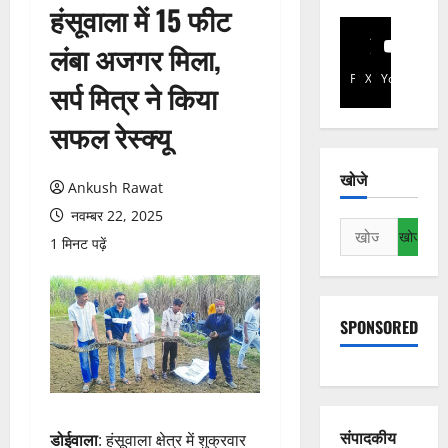
हंसूवाला में 15 फीट
लंबा अजगर मिला,
Facebook
X
YouTube
सर्प मित्र ने किया
सफल रेस्क्यू
खोजे
Ankush Rawat
नवम्बर 22, 2025
निम्न
1 मिनट पढ़ें
को
खोजें:
SPONSORED
संपादकीय
डोईवाला
: हंसूवाला क्षेत्र में शुक्रवार