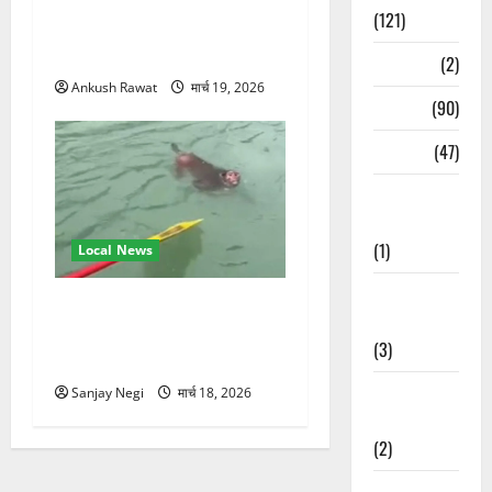
परमार्थ निकेतन पहुंचे अनूप
(121)
जलोटा, गंगा आरती में लिया भाग,
स्वामी चिदानंद से मुलाकात
Temples
(2)
Ankush Rawat
मार्च 19, 2026
Temples
(90)
Travel
(47)
Treks &
Adventures
(1)
Local News
Treks &
गंगा में बहते बंदर की बचाई जान,
Adventures
राफ्टिंग टीम और पर्यटकों का
(3)
रेस्क्यू वीडियो वायरल
Waterfalls &
Sanjay Negi
मार्च 18, 2026
Nature
(2)
Waterfalls &