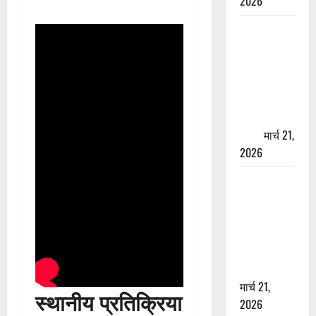
2026
ऋषिकेश में
बड़ा प्रॉपर्टी
फ्रॉड! 100
रुपये के स्टांप
पेपर पर NRI
की जमीन
हड़पी
मार्च 21,
2026
मसूरी रोड
हादसा: खाई में
गिरी थार, एक
युवक की मौत
—SDRF ने
दो को बचाया
मार्च 21,
स्थानीय प्रतिक्रिया
2026