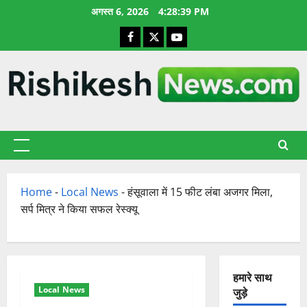
छोड़कर
अगस्त 6, 2026
4:28:40 PM
सामग्री
Facebook
X
YouTube
पर
जाएँ
प्राथमिक
सूची
Home
-
Local News
-
हंसूवाला में 15 फीट लंबा अजगर मिला,
सर्प मित्र ने किया सफल रेस्क्यू
हमारे साथ
Local News
जुड़े