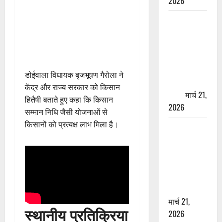
2026
ऋषिकेश में
बड़ा प्रॉपर्टी
फ्रॉड! 100
रुपये के स्टांप
पेपर पर NRI
डोईवाला विधायक बृजभूषण गैरोला ने
की जमीन
केंद्र और राज्य सरकार को किसान
हड़पी
मार्च 21,
हितैषी बताते हुए कहा कि किसान
2026
सम्मान निधि जैसी योजनाओं से
किसानों को प्रत्यक्ष लाभ मिला है।
मसूरी रोड
हादसा: खाई में
गिरी थार, एक
युवक की मौत
—SDRF ने
दो को बचाया
मार्च 21,
स्थानीय प्रतिक्रिया
2026