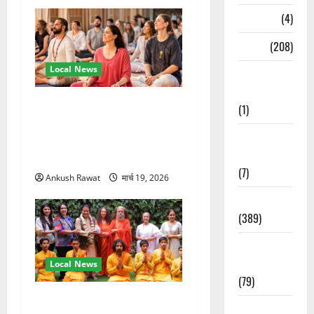
Naukri
(4)
News
(208)
Local News
Opinion /
Editorial
अंतरराष्ट्रीय योग महोत्सव में
(1)
तीसरे दिन योग की गहराई, साधकों
Opinion &
ने सीखी प्राणायाम और मेडिटेशन
Editorial
तकनीक
(7)
Ankush Rawat
मार्च 19, 2026
Politics
(389)
Sarkari
Naukri
Local News
(79)
परमार्थ निकेतन पहुंचे अनूप
Spirituality