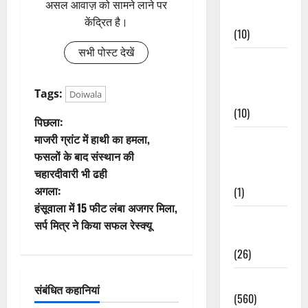
असल आवाज़ को सामने लाने पर
Events
केंद्रित है।
(10)
सभी पोस्ट देखें
Food &
Local
Tags:
Cuisine
Doiwala
(10)
पो
पिछला:
माजरी ग्रांट में हाथी का हमला,
Food &
स्ट
फसलों के बाद संस्थान की
Local
चहारदीवारी भी ढही
Cuisine
ने
अगला:
(1)
वि
हंसूवाला में 15 फीट लंबा अजगर मिला,
Health &
सर्प मित्र ने किया सफल रेस्क्यू
गे
Wellness
(26)
श
Local News
संबंधित कहानियां
न
(560)