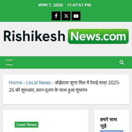
छोड़कर
अगस्त 7, 2026
11:47:52 PM
सामग्री
Facebook
X
YouTube
पर
जाएँ
प्राथमिक
सूची
Home
-
Local News
-
डोईवाला शुगर मिल में पेराई सत्र 2025-
26 की शुरुआत, हवन-पूजन के साथ हुआ शुभारंभ
हमारे साथ
Local News
जुड़े