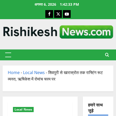
छोड़कर
अगस्त 6, 2026
1:42:34 PM
सामग्री
Facebook
X
YouTube
पर
जाएँ
प्राथमिक
सूची
Home
-
Local News
-
शिवपुरी से खारास्रोत तक राफ्टिंग रूट
व्यस्त, ऋषिकेश में रोमांच चरम पर
हमारे साथ
Local News
जुड़े