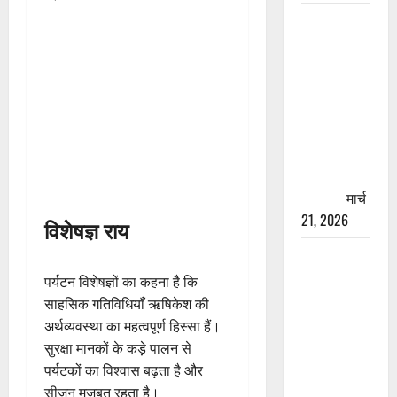
रामझूला पुल
की मरम्मत
शुरू! 11
करोड़ की
योजना,
चारधाम
यात्रा से
पहले होगा
काम पूरा
मार्च
21, 2026
विशेषज्ञ राय
AIIMS
ऋषिकेश के
पर्यटन विशेषज्ञों का कहना है कि
नाम पर
साहसिक गतिविधियाँ ऋषिकेश की
नौकरी का
अर्थव्यवस्था का महत्वपूर्ण हिस्सा हैं।
झांसा! फर्जी
सुरक्षा मानकों के कड़े पालन से
भर्ती विज्ञापन
पर्यटकों का विश्वास बढ़ता है और
से युवाओं को
सीजन मजबूत रहता है।