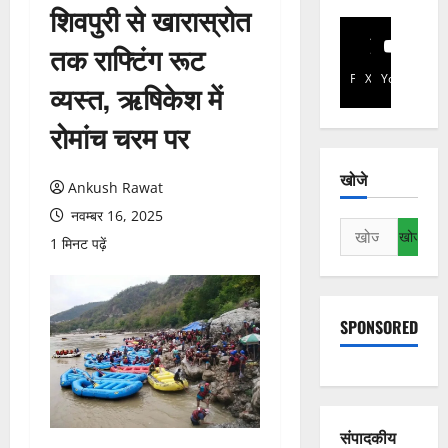
शिवपुरी से खारास्रोत
तक राफ्टिंग रूट
Facebook
X
YouTube
व्यस्त, ऋषिकेश में
रोमांच चरम पर
खोजे
Ankush Rawat
नवम्बर 16, 2025
निम्न
1 मिनट पढ़ें
को
खोजें:
SPONSORED
संपादकीय