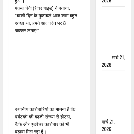
2026
हुआ।
पंकज नेगी (रीवर गाइड) ने बताया,
ऋषिकेश में
“बाकी दिन के मुकाबले आज काम बहुत
बड़ा प्रॉपर्टी
अच्छा था, हमने आज दिन भर 8
फ्रॉड! 100
चक्कर लगाए!”
रुपये के स्टांप
पेपर पर NRI
की जमीन
हड़पी
मार्च 21,
2026
मसूरी रोड
हादसा: खाई में
गिरी थार, एक
युवक की मौत
—SDRF ने
स्थानीय कारोबारियों का मानना है कि
दो को बचाया
पर्यटकों की बढ़ती संख्या से होटल,
मार्च 21,
कैफे और एडवेंचर कारोबार को भी
2026
बढ़ावा मिल रहा है।