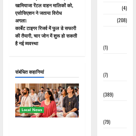
स्ट
खामियाजा रेंटल वाहन मालिकों को,
Naukri
(4)
एसोसिएशन ने जताया विरोध
ने
News
(208)
अगला:
वि
कार्बेट टाइगर रिजर्व में फुल डे सफारी
Opinion /
की तैयारी, चार जोन में शुरू हो सकती
Editorial
गे
है नई व्यवस्था
(1)
श
Opinion &
न
Editorial
संबंधित कहानियां
(7)
Politics
(389)
Sarkari
Local News
Naukri
(79)
अंतरराष्ट्रीय योग महोत्सव में
तीसरे दिन योग की गहराई, साधकों
Spirituality