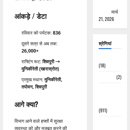
ठगने की
कोशिश
मार्च
आंकड़े / डेटा
21, 2026
रविवार को पर्यटक:
836
श्रेणियां
दूसरे सत्र से अब तक:
26,000+
Astrology
राफ्टिंग रूट:
शिवपुरी →
(18)
मुनिकीरेती (खारास्रोत)
Bizarre
(2)
प्रमुख स्थान:
मुनिकीरेती,
तपोवन, शिवपुरी
Civic Issues
&
आगे क्या?
Development
(911)
विभाग आने वाले हफ्तों में सुरक्षा
Crime &
व्यवस्था को और मजबूत करने की
Accident