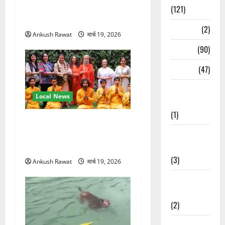
ने सीखी प्राणायाम और मेडिटेशन
(121)
तकनीक
Temples
(2)
Ankush Rawat
मार्च 19, 2026
Temples
(90)
Travel
(47)
Treks &
Local News
Adventures
(1)
परमार्थ निकेतन पहुंचे अनूप
Treks &
जलोटा, गंगा आरती में लिया भाग,
Adventures
स्वामी चिदानंद से मुलाकात
(3)
Ankush Rawat
मार्च 19, 2026
Waterfalls &
Nature
(2)
Waterfalls &