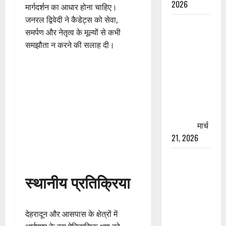
2026
मार्गदर्शन का आधार होना चाहिए।
जनरल द्विवेदी ने कैडेट्स को सेवा,
रामझूला पुल
समर्पण और नेतृत्व के मूल्यों से कभी
की मरम्मत
समझौता न करने की सलाह दी।
शुरू! 11
करोड़ की
योजना,
चारधाम
यात्रा से
पहले होगा
काम पूरा
मार्च
21, 2026
AIIMS
ऋषिकेश के
स्थानीय प्रतिक्रिया
नाम पर
नौकरी का
झांसा! फर्जी
देहरादून और आसपास के क्षेत्रों में
भर्ती विज्ञापन