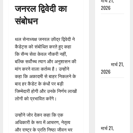
मार्च 21,
जनरल द्विवेदी का
2026
संबोधन
ऋषिकेश में
बड़ा प्रॉपर्टी
फ्रॉड! 100
थल सेनाध्यक्ष जनरल उपेंद्र द्विवेदी ने
रुपये के स्टांप
कैडेट्स को संबोधित करते हुए कहा
पेपर पर NRI
कि सैन्य सेवा केवल नौकरी नहीं,
की जमीन
बल्कि सर्वोच्च त्याग और अनुशासन की
हड़पी
मार्च 21,
मांग करने वाला कर्तव्य है। उन्होंने
2026
कहा कि अकादमी से बाहर निकलने के
मसूरी रोड
बाद हर कैडेट के कंधों पर बड़ी
हादसा: खाई में
जिम्मेदारी होगी और उनके निर्णय लाखों
गिरी थार, एक
लोगों को प्रभावित करेंगे।
युवक की मौत
—SDRF ने
उन्होंने जोर देकर कहा कि एक
दो को बचाया
अधिकारी के रूप में आचरण, नेतृत्व
मार्च 21,
और राष्ट्र के प्रति निष्ठा जीवन भर