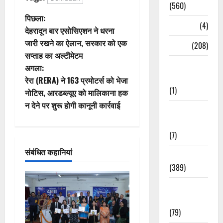
(560)
पो
पिछला:
Naukri
(4)
देहरादून बार एसोसिएशन ने धरना
स्ट
जारी रखने का ऐलान, सरकार को एक
News
(208)
सप्ताह का अल्टीमेटम
ने
Opinion /
अगला:
Editorial
वि
रेरा (RERA) ने 163 प्रमोटर्स को भेजा
(1)
नोटिस, आरडब्ल्यूए को मालिकाना हक
गे
न देने पर शुरू होगी कानूनी कार्रवाई
Opinion &
श
Editorial
(7)
न
संबंधित कहानियां
Politics
(389)
Sarkari
Naukri
(79)