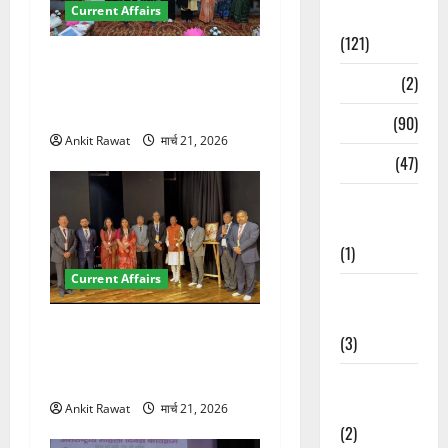
Current Affairs
Spirituality
(121)
देहरादून में युवा संसद 2026:
Temples
(2)
छात्रों ने लोकतंत्र और संविधान
पर रखे दमदार विचार
Temples
(90)
Ankit Rawat
मार्च 21, 2026
Travel
(47)
Treks &
Adventures
(1)
Current Affairs
Treks &
Adventures
देहरादून में इंटरनेशनल मैरीटाइम
(3)
कॉन्फ्रेंस की शुरुआत, 7 देशों के
200+ प्रतिनिधि शामिल
Waterfalls &
Nature
Ankit Rawat
मार्च 21, 2026
(2)