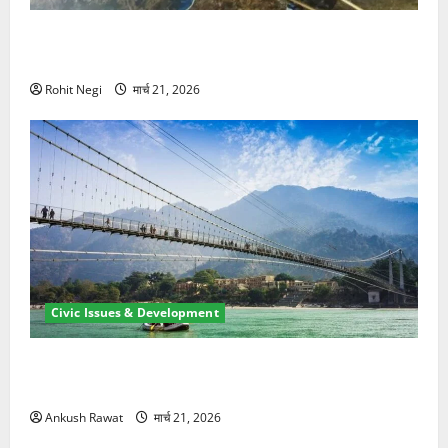
मसूरी रोड हादसा: खाई में गिरी थार, एक युवक की मौत—SDRF
ने दो को बचाया
Rohit Negi
मार्च 21, 2026
Civic Issues & Development
रामझूला पुल की मरम्मत शुरू! 11 करोड़ की योजना, चारधाम
यात्रा से पहले होगा काम पूरा
Ankush Rawat
मार्च 21, 2026