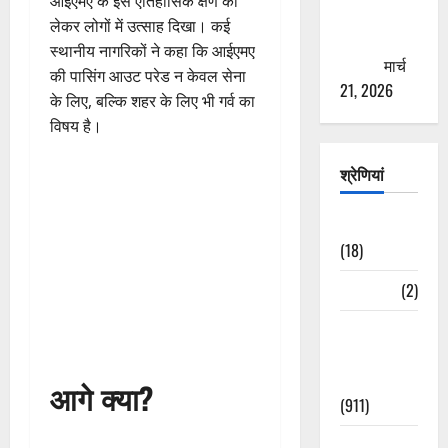
आईएमए के इस ऐतिहासिक क्षण को
से युवाओं को
लेकर लोगों में उत्साह दिखा। कई
ठगने की
स्थानीय नागरिकों ने कहा कि आईएमए
कोशिश
मार्च
की पासिंग आउट परेड न केवल सेना
21, 2026
के लिए, बल्कि शहर के लिए भी गर्व का
विषय है।
श्रेणियां
Astrology
(18)
Bizarre
(2)
Civic Issues
&
Development
आगे क्या?
(911)
Crime &