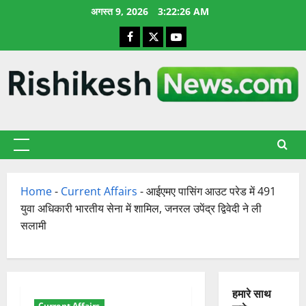
छोड़कर
अगस्त 9, 2026
3:22:27 AM
सामग्री
Facebook
X
YouTube
पर
जाएँ
प्राथमिक
सूची
Home
-
Current Affairs
-
आईएमए पासिंग आउट परेड में 491
युवा अधिकारी भारतीय सेना में शामिल, जनरल उपेंद्र द्विवेदी ने ली
सलामी
हमारे साथ
Current Affairs