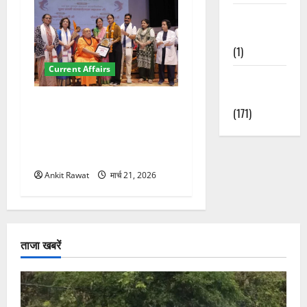
Waterfalls &
Nature
(1)
Current Affairs
Weather
Update
“पहाड़ की नारी, देश की शक्ति”
(171)
कार्यक्रम में गूंजी महिला
सशक्तीकरण की आवाज, 12
महिलाओं को मिला सम्मान
Ankit Rawat
मार्च 21, 2026
ताजा खबरें