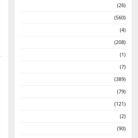
Health & Wellness
(26)
Local News
(560)
Naukri
(4)
News
(208)
Opinion / Editorial
(1)
Opinion & Editorial
(7)
Politics
(389)
Sarkari Naukri
(79)
Spirituality
(121)
Temples
(2)
Temples
(90)