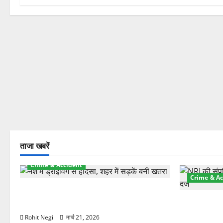
ताजा खबरें
Crime & Accident
Crime & Ac
दून में रफ्तार का कहर! 120 Km/h थार ने
स्कूटी सवारों को कुचला, एक की मौत
ऋषिकेश में बड
स्टांप पेपर 
Rohit Negi
मार्च 21, 2026