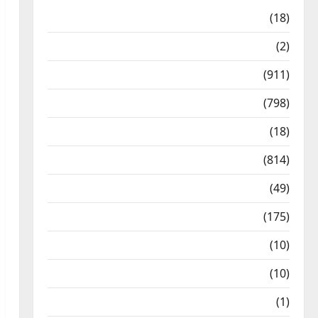
Astrology
(18)
Bizarre
(2)
Civic Issues & Development
(911)
Crime & Accident
(798)
Culture & Lifestyle
(18)
Current Affairs
(814)
Education & Exam Updates
(49)
Festivals & Events
(175)
Festivals & Events
(10)
Food & Local Cuisine
(10)
Food & Local Cuisine
(1)