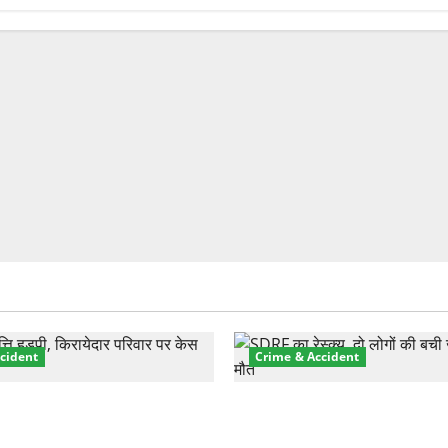
cident
Crime & Accident
़ा प्रॉपर्टी फ्रॉड! 100 रुपये के
मसूरी रोड हादसा: खाई में गिरी थ
पर NRI की जमीन हड़पी
की मौत—SDRF ने दो को बचाया