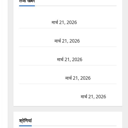
तजा खबरें
दून में रफ्तार का कहर! 120 Km/h थार ने स्कूटी सवारों को
कुचला, एक की मौत
मार्च 21, 2026
ऋषिकेश में बड़ा प्रॉपर्टी फ्रॉड! 100 रुपये के स्टांप पेपर पर
NRI की जमीन हड़पी
मार्च 21, 2026
मसूरी रोड हादसा: खाई में गिरी थार, एक युवक की मौत—
SDRF ने दो को बचाया
मार्च 21, 2026
रामझूला पुल की मरम्मत शुरू! 11 करोड़ की योजना, चारधाम
यात्रा से पहले होगा काम पूरा
मार्च 21, 2026
AIIMS ऋषिकेश के नाम पर नौकरी का झांसा! फर्जी भर्ती
विज्ञापन से युवाओं को ठगने की कोशिश
मार्च 21, 2026
श्रेणियां