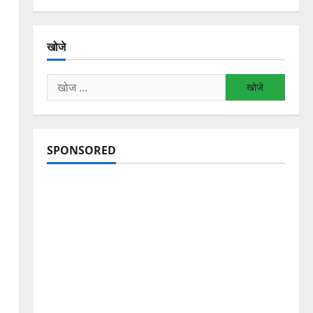
खोजे
निम्न
को
खोजें:
SPONSORED