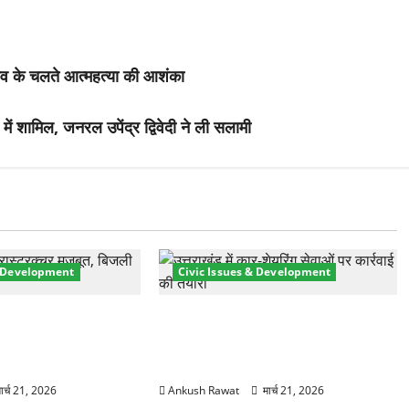
तनाव के चलते आत्महत्या की आशंका
ं शामिल, जनरल उपेंद्र द्विवेदी ने ली सलामी
& Development
Civic Issues & Development
री तेज! हरिद्वार में
उत्तराखंड में BlaBla पर लग सकती है
मजबूत करने के लिए
रोक! हादसे के बाद सरकार सख्त, जांच
 योजना मंजूर
तेज
ार्च 21, 2026
Ankush Rawat
मार्च 21, 2026