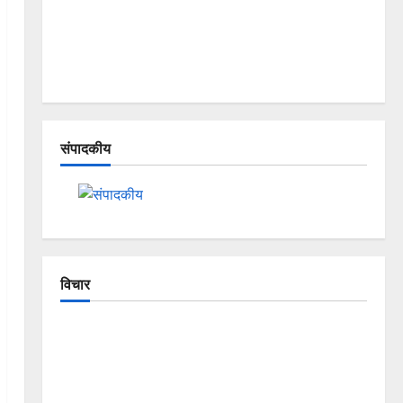
संपादकीय
विचार
The Crumbling Mountains of
Uttarakhand: Continuous Disasters in
Dehradun, Chamoli, and Joshimath —
Why Is This Destruction Repeating?