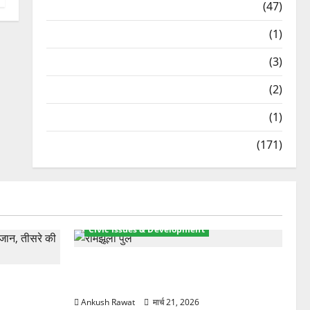
Travel
(47)
Treks & Adventures
(1)
Treks & Adventures
(3)
Waterfalls & Nature
(2)
Waterfalls & Nature
(1)
Weather Update
(171)
Civic Issues & Development
रामझूला पुल की मरम्मत शुरू! 11 करोड़ की
ार, एक युवक
योजना, चारधाम यात्रा से पहले होगा काम पूरा
Ankush Rawat
मार्च 21, 2026