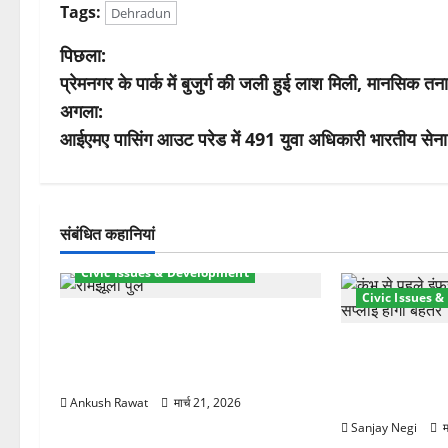
Tags:
Dehradun
पो
पिछला:
प्रेमनगर के पार्क में बुजुर्ग की जली हुई लाश मिली, मानसिक 
स्ट
अगला:
ने
आईएमए पासिंग आउट परेड में 491 युवा अधिकारी भारतीय सेना मे
वि
गे
संबंधित कहानियां
श
Civic Issues & Development
Civic Issues 
न
रामझूला पुल की मरम्मत शुरू! 11 करोड़
की योजना, चारधाम यात्रा से पहले होगा
कुंभ 2027 की तैया
काम पूरा
बिजली व्यवस्था 
21.51 करोड़ की
Ankush Rawat
मार्च 21, 2026
Sanjay Negi
म