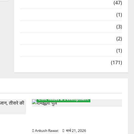
Travel
(47)
Treks & Adventures
(1)
Treks & Adventures
(3)
Waterfalls & Nature
(2)
Waterfalls & Nature
(1)
Weather Update
(171)
Civic Issues & Development
रामझूला पुल की मरम्मत शुरू! 11 करोड़ की
ार, एक युवक
योजना, चारधाम यात्रा से पहले होगा काम पूरा
Ankush Rawat
मार्च 21, 2026