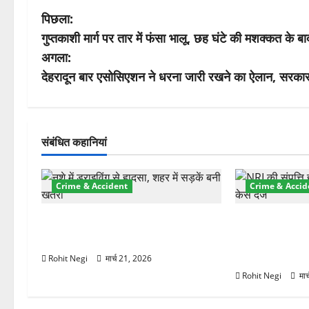
पो
पिछला:
गुप्तकाशी मार्ग पर तार में फंसा भालू, छह घंटे की मशक्कत के बा
स्ट
अगला:
ने
देहरादून बार एसोसिएशन ने धरना जारी रखने का ऐलान, सरकार
वि
गे
संबंधित कहानियां
श
Crime & Accident
Crime & Accid
न
दून में रफ्तार का कहर! 120 Km/h थार
ऋषिकेश में बड़ा 
ने स्कूटी सवारों को कुचला, एक की मौत
रुपये के स्टांप
हड़पी
Rohit Negi
मार्च 21, 2026
Rohit Negi
मार