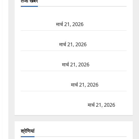
तजा खबरें
दून में रफ्तार का कहर! 120 Km/h थार ने स्कूटी सवारों को
कुचला, एक की मौत
मार्च 21, 2026
ऋषिकेश में बड़ा प्रॉपर्टी फ्रॉड! 100 रुपये के स्टांप पेपर पर
NRI की जमीन हड़पी
मार्च 21, 2026
मसूरी रोड हादसा: खाई में गिरी थार, एक युवक की मौत—
SDRF ने दो को बचाया
मार्च 21, 2026
रामझूला पुल की मरम्मत शुरू! 11 करोड़ की योजना, चारधाम
यात्रा से पहले होगा काम पूरा
मार्च 21, 2026
AIIMS ऋषिकेश के नाम पर नौकरी का झांसा! फर्जी भर्ती
विज्ञापन से युवाओं को ठगने की कोशिश
मार्च 21, 2026
श्रेणियां