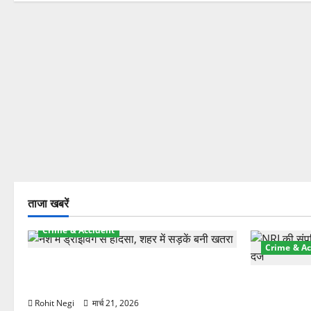
ताजा खबरें
Crime & Accident
Crime & Ac
दून में रफ्तार का कहर! 120 Km/h थार ने
स्कूटी सवारों को कुचला, एक की मौत
ऋषिकेश में बड
स्टांप पेपर 
Rohit Negi
मार्च 21, 2026