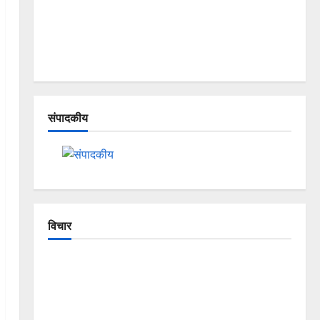
संपादकीय
विचार
The Crumbling Mountains of
Uttarakhand: Continuous Disasters in
Dehradun, Chamoli, and Joshimath —
Why Is This Destruction Repeating?