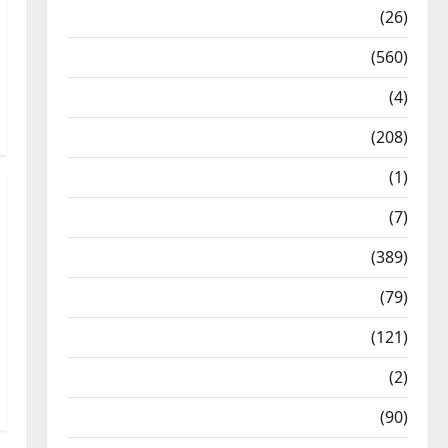
Health & Wellness
(26)
Local News
(560)
Naukri
(4)
News
(208)
Opinion / Editorial
(1)
Opinion & Editorial
(7)
Politics
(389)
Sarkari Naukri
(79)
Spirituality
(121)
Temples
(2)
Temples
(90)