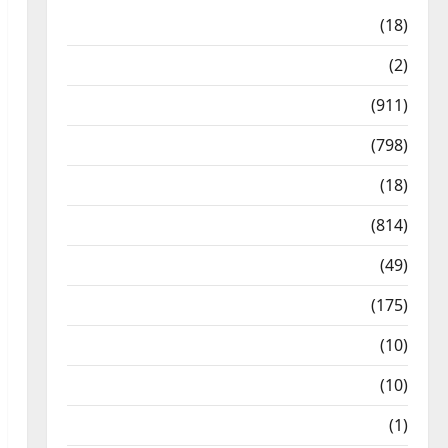
Astrology
(18)
Bizarre
(2)
Civic Issues & Development
(911)
Crime & Accident
(798)
Culture & Lifestyle
(18)
Current Affairs
(814)
Education & Exam Updates
(49)
Festivals & Events
(175)
Festivals & Events
(10)
Food & Local Cuisine
(10)
Food & Local Cuisine
(1)