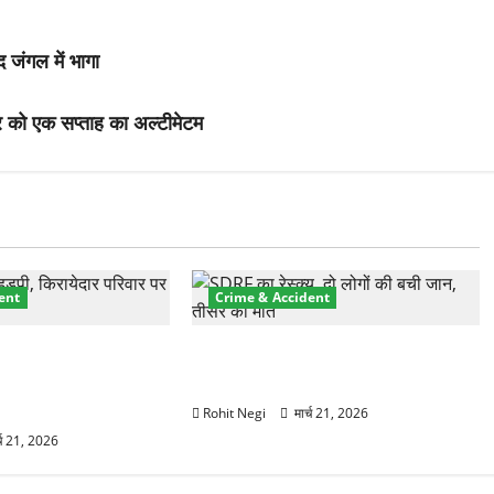
द जंगल में भागा
 को एक सप्ताह का अल्टीमेटम
ent
Crime & Accident
प्रॉपर्टी फ्रॉड! 100
मसूरी रोड हादसा: खाई में गिरी थार, एक
 पेपर पर NRI की जमीन
युवक की मौत—SDRF ने दो को बचाया
Rohit Negi
मार्च 21, 2026
्च 21, 2026