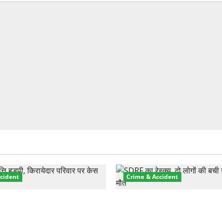
cident
Crime & Accident
़ा प्रॉपर्टी फ्रॉड! 100 रुपये के
मसूरी रोड हादसा: खाई में गिरी थ
पर NRI की जमीन हड़पी
की मौत—SDRF ने दो को बचाया