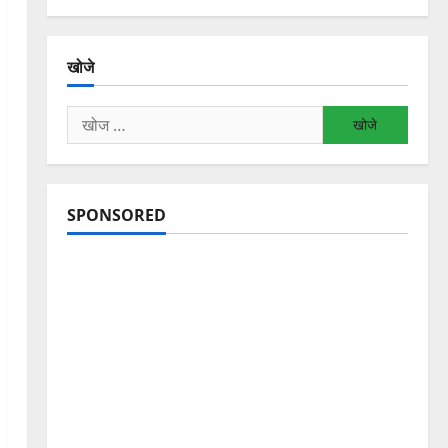
खोजे
निम्न
को
खोजें:
SPONSORED