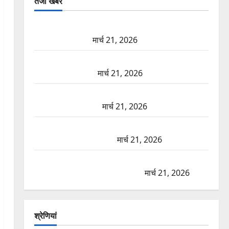
तजा खबरें
दून में रफ्तार का कहर! 120 Km/h थार ने स्कूटी सवारों को
कुचला, एक की मौत
मार्च 21, 2026
ऋषिकेश में बड़ा प्रॉपर्टी फ्रॉड! 100 रुपये के स्टांप पेपर पर
NRI की जमीन हड़पी
मार्च 21, 2026
मसूरी रोड हादसा: खाई में गिरी थार, एक युवक की मौत—
SDRF ने दो को बचाया
मार्च 21, 2026
रामझूला पुल की मरम्मत शुरू! 11 करोड़ की योजना, चारधाम
यात्रा से पहले होगा काम पूरा
मार्च 21, 2026
AIIMS ऋषिकेश के नाम पर नौकरी का झांसा! फर्जी भर्ती
विज्ञापन से युवाओं को ठगने की कोशिश
मार्च 21, 2026
श्रेणियां