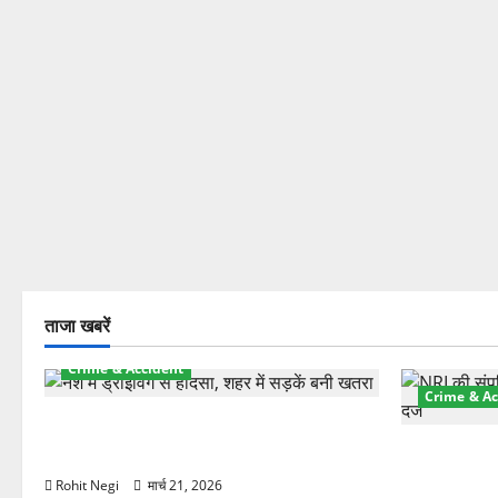
ताजा खबरें
Crime & Accident
Crime & Ac
दून में रफ्तार का कहर! 120 Km/h थार ने
स्कूटी सवारों को कुचला, एक की मौत
ऋषिकेश में बड
स्टांप पेपर 
Rohit Negi
मार्च 21, 2026