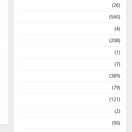
Health & Wellness
(26)
Local News
(560)
Naukri
(4)
News
(208)
Opinion / Editorial
(1)
Opinion & Editorial
(7)
Politics
(389)
Sarkari Naukri
(79)
Spirituality
(121)
Temples
(2)
Temples
(90)