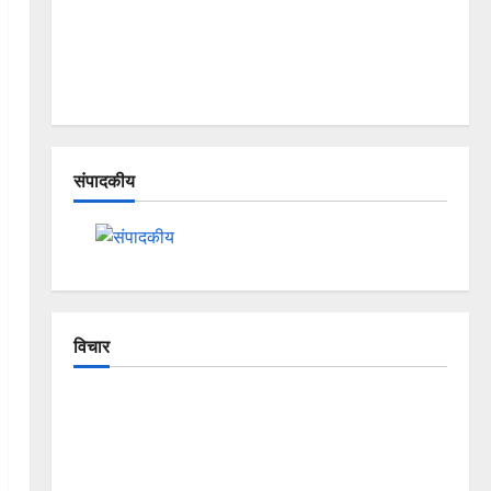
संपादकीय
विचार
The Crumbling Mountains of
Uttarakhand: Continuous Disasters in
Dehradun, Chamoli, and Joshimath —
Why Is This Destruction Repeating?