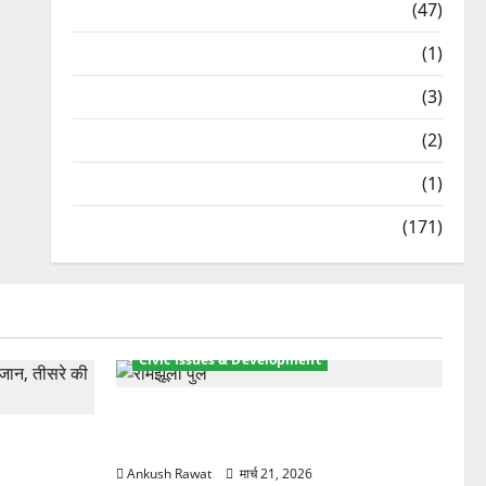
Travel
(47)
Treks & Adventures
(1)
Treks & Adventures
(3)
Waterfalls & Nature
(2)
Waterfalls & Nature
(1)
Weather Update
(171)
Civic Issues & Development
रामझूला पुल की मरम्मत शुरू! 11 करोड़ की
ार, एक युवक
योजना, चारधाम यात्रा से पहले होगा काम पूरा
Ankush Rawat
मार्च 21, 2026