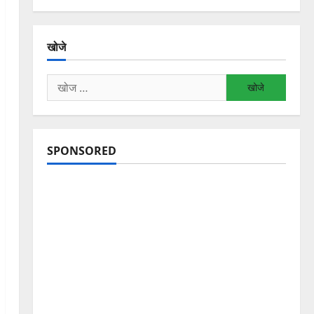
खोजे
निम्न
को
खोजें:
SPONSORED