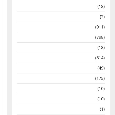
Astrology
(18)
Bizarre
(2)
Civic Issues & Development
(911)
Crime & Accident
(798)
Culture & Lifestyle
(18)
Current Affairs
(814)
Education & Exam Updates
(49)
Festivals & Events
(175)
Festivals & Events
(10)
Food & Local Cuisine
(10)
Food & Local Cuisine
(1)