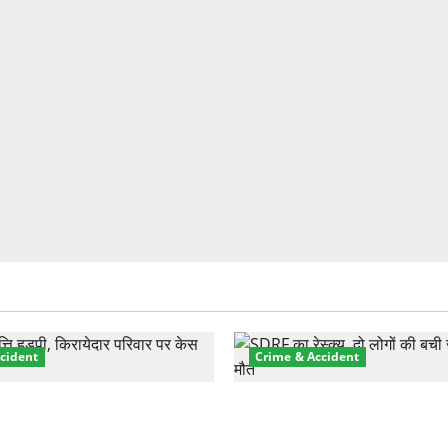
cident
Crime & Accident
़ा प्रॉपर्टी फ्रॉड! 100 रुपये के
मसूरी रोड हादसा: खाई में गिरी थ
पर NRI की जमीन हड़पी
की मौत—SDRF ने दो को बचाया