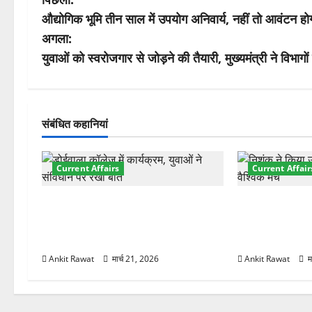
पो
औद्योगिक भूमि तीन साल में उपयोग अनिवार्य, नहीं तो आवंटन हो
स्ट
अगला:
ने
युवाओं को स्वरोजगार से जोड़ने की तैयारी, मुख्यमंत्री ने विभागों
वि
गे
संबंधित कहानियां
श
Current Affairs
Current Affair
न
देहरादून में युवा संसद 2026: छात्रों ने
देहरादून में इंटर
लोकतंत्र और संविधान पर रखे दमदार
की शुरुआत, 7 दे
विचार
शामिल
Ankit Rawat
मार्च 21, 2026
Ankit Rawat
म