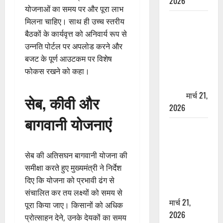
2026
योजनाओं का समय पर और पूरा लाभ
ऋषिकेश में
मिलना चाहिए। साथ ही उच्च स्तरीय
बड़ा प्रॉपर्टी
बैठकों के कार्यवृत्त को अनिवार्य रूप से
फ्रॉड! 100
उन्नति पोर्टल पर अपलोड करने और
रुपये के स्टांप
बजट के पूर्ण आउटकम पर विशेष
पेपर पर NRI
फोकस रखने को कहा।
की जमीन
हड़पी
मार्च 21,
सेब, कीवी और
2026
बागवानी योजनाएं
मसूरी रोड
हादसा: खाई में
गिरी थार, एक
सेब की अतिसघन बागवानी योजना की
युवक की मौत
समीक्षा करते हुए मुख्यमंत्री ने निर्देश
—SDRF ने
दिए कि योजना को प्रभावी ढंग से
दो को बचाया
संचालित कर तय लक्ष्यों को समय से
मार्च 21,
पूरा किया जाए। किसानों को अधिक
2026
प्रोत्साहन देने, उनके देयकों का समय