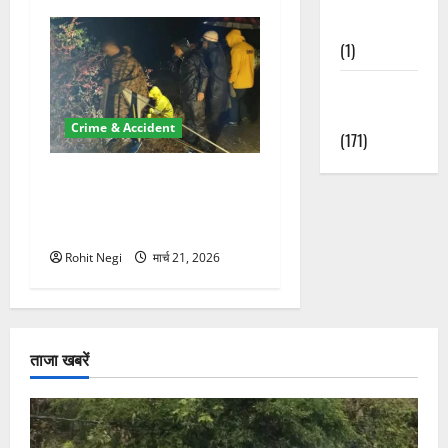
Nature
(1)
Weather
Update
Crime & Accident
(171)
मसूरी रोड हादसा: खाई में गिरी
थार, एक युवक की मौत—SDRF
ने दो को बचाया
Rohit Negi
मार्च 21, 2026
ताजा खबरें