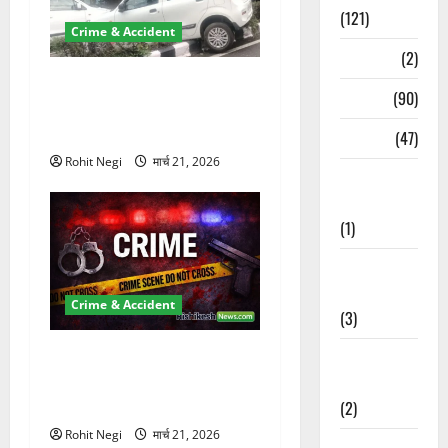
(121)
Crime & Accident
Temples
(2)
दून में रफ्तार का कहर! 120
Temples
(90)
Km/h थार ने स्कूटी सवारों को
कुचला, एक की मौत
Travel
(47)
Rohit Negi
मार्च 21, 2026
Treks &
Adventures
(1)
Treks &
Adventures
Crime & Accident
(3)
ऋषिकेश में बड़ा प्रॉपर्टी फ्रॉड!
Waterfalls &
100 रुपये के स्टांप पेपर पर NRI
Nature
की जमीन हड़पी
(2)
Rohit Negi
मार्च 21, 2026
Waterfalls &