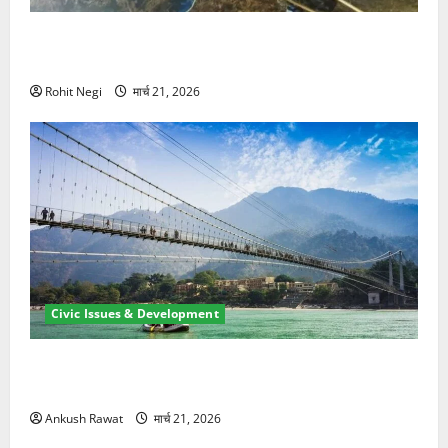
मसूरी रोड हादसा: खाई में गिरी थार, एक युवक की मौत—SDRF
ने दो को बचाया
Rohit Negi
मार्च 21, 2026
Civic Issues & Development
रामझूला पुल की मरम्मत शुरू! 11 करोड़ की योजना, चारधाम
यात्रा से पहले होगा काम पूरा
Ankush Rawat
मार्च 21, 2026