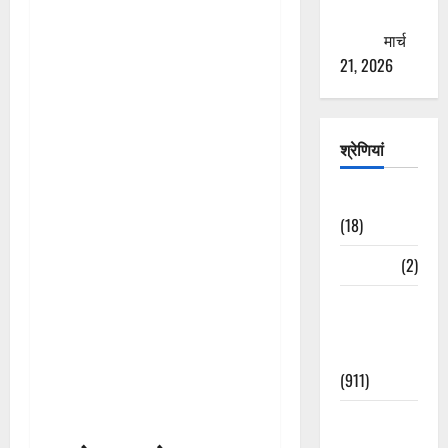
ठगने की
कोशिश
मार्च
21, 2026
श्रेणियां
Astrology
(18)
Bizarre
(2)
Civic Issues
&
Development
(911)
Crime &
Accident