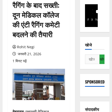
रैगिंग के बाद सख्ती:
दून मेडिकल कॉलेज
Facebook
X
YouTube
की एंटी रैगिंग कमेटी
बदलने की तैयारी
खोजे
Rohit Negi
जनवरी 21, 2026
निम्न
1 मिनट पढ़ें
को
खोजें:
SPONSORED
संपादकीय
देहरादून
: एचएनबी मेडिकल