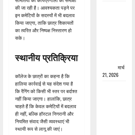
समितियों की कार्यप्रणाली की समीक्षा
रामझूला पुल
की जा रही है। आवश्यकता पड़ने पर
की मरम्मत
इन कमेटियों के सदस्यों में भी बदलाव
शुरू! 11
किया जाएगा, ताकि छात्र शिकायतों
करोड़ की
का त्वरित और निष्पक्ष निस्तारण हो
योजना,
सके।
चारधाम
यात्रा से
स्थानीय प्रतिक्रिया
पहले होगा
काम पूरा
मार्च
21, 2026
कॉलेज के छात्रों का कहना है कि
हालिया कार्रवाई से यह संदेश गया है
AIIMS
कि रैगिंग को किसी भी स्तर पर बर्दाश्त
ऋषिकेश के
नहीं किया जाएगा। हालांकि, छात्र
नाम पर
चाहते हैं कि केवल कमेटियों में बदलाव
नौकरी का
ही नहीं, बल्कि हॉस्टल निगरानी और
झांसा! फर्जी
नियमित संवाद जैसी व्यवस्थाएं भी
भर्ती विज्ञापन
स्थायी रूप से लागू की जाएं।
से युवाओं को