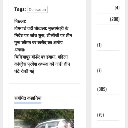
Naukri
(4)
Tags:
Dehradun
News
(208)
पो
पिछला:
होमगार्ड वर्दी घोटाला: मुख्यमंत्री के
Opinion /
स्ट
निर्देश पर जांच शुरू, डीसीजी पर तीन
Editorial
गुना कीमत पर खरीद का आरोप
ने
(1)
अगला:
वि
Opinion &
चिड़ियापुर बॉर्डर पर हंगामा, महिला
Editorial
कांग्रेस प्रदेश अध्यक्ष की गाड़ी तीन
गे
(7)
घंटे रोकी गई
श
Politics
(389)
न
संबंधित कहानियां
Sarkari
Naukri
(79)
Spirituality