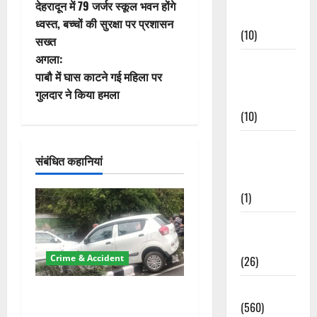
देहरादून में 79 जर्जर स्कूल भवन होंगे
स्ट
Events
ध्वस्त, बच्चों की सुरक्षा पर प्रशासन
(10)
सख्त
ने
अगला:
Food &
वि
पाबौ में घास काटने गई महिला पर
Local
गुलदार ने किया हमला
Cuisine
गे
(10)
श
Food &
संबंधित कहानियां
Local
न
Cuisine
(1)
Health &
Wellness
Crime & Accident
(26)
Local News
दून में रफ्तार का कहर! 120
(560)
Km/h थार ने स्कूटी सवारों को