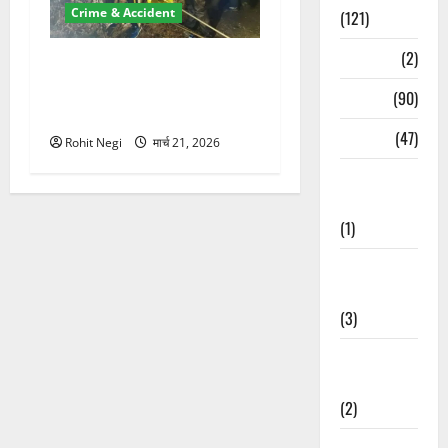
Crime & Accident
(121)
Temples
(2)
मसूरी रोड हादसा: खाई में गिरी
थार, एक युवक की मौत—SDRF
Temples
(90)
ने दो को बचाया
Travel
(47)
Rohit Negi
मार्च 21, 2026
Treks &
Adventures
(1)
Treks &
Adventures
(3)
Waterfalls &
Nature
(2)
Waterfalls &