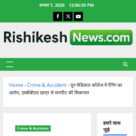
छोड़कर
अगस्त 7, 2026
12:06:40 PM
सामग्री
Facebook
X
YouTube
पर
जाएँ
प्राथमिक
सूची
Home
-
Crime & Accident
-
दून मेडिकल कॉलेज में रैगिंग का
आरोप, एमबीबीएस छात्र से मारपीट की शिकायत
हमारे साथ
Crime & Accident
जुड़े