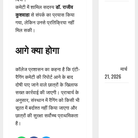
रामझूला पुल
कमेटी में शामिल सदस्य
डॉ. राजीव
की मरम्मत
कुशवाहा
से संपर्क का प्रयास किया
शुरू! 11
गया, लेकिन उनसे प्रतिक्रिया नहीं
करोड़ की
मिल सकी।
योजना,
चारधाम
आगे क्या होगा
यात्रा से
पहले होगा
काम पूरा
मार्च
कॉलेज प्रशासन का कहना है कि एंटी-
21, 2026
रैगिंग कमेटी की रिपोर्ट आने के बाद
दोषी पाए जाने वाले छात्रों के खिलाफ
AIIMS
सख्त कार्रवाई की जाएगी। प्राचार्य के
ऋषिकेश के
अनुसार, संस्थान में रैगिंग को किसी भी
नाम पर
सूरत में बर्दाश्त नहीं किया जाएगा और
नौकरी का
छात्रों की सुरक्षा सर्वोच्च प्राथमिकता
झांसा! फर्जी
है।
भर्ती विज्ञापन
से युवाओं को