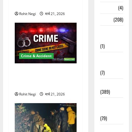
कुचला, एक की मौत
Naukri
(4)
Rohit Negi
मार्च 21, 2026
News
(208)
Opinion /
Editorial
(1)
Crime & Accident
Opinion &
Editorial
ऋषिकेश में बड़ा प्रॉपर्टी फ्रॉड!
(7)
100 रुपये के स्टांप पेपर पर NRI
Politics
की जमीन हड़पी
(389)
Rohit Negi
मार्च 21, 2026
Sarkari
Naukri
(79)
Spirituality