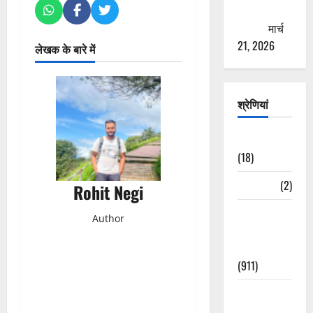
ठगने की
कोशिश
मार्च
21, 2026
लेखक के बारे में
श्रेणियां
Astrology
(18)
Bizarre
(2)
Rohit Negi
Civic Issues
Author
&
Development
(911)
Crime &
Accident