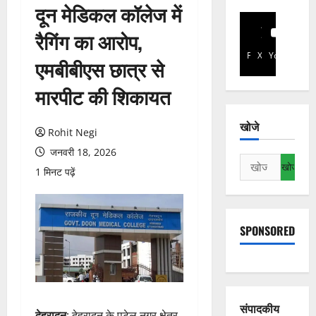
दून मेडिकल कॉलेज में
रैगिंग का आरोप,
Facebook
X
YouTube
एमबीबीएस छात्र से
मारपीट की शिकायत
खोजे
Rohit Negi
जनवरी 18, 2026
निम्न
1 मिनट पढ़ें
को
खोजें:
SPONSORED
संपादकीय
देहरादून
: देहरादून के पटेल नगर क्षेत्र