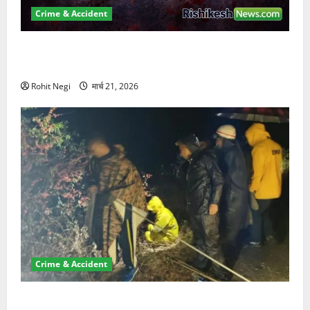
Crime & Accident
ऋषिकेश में बड़ा प्रॉपर्टी फ्रॉड! 100 रुपये के स्टांप पेपर पर
NRI की जमीन हड़पी
Rohit Negi
मार्च 21, 2026
Crime & Accident
मसूरी रोड हादसा: खाई में गिरी थार, एक युवक की मौत—SDRF