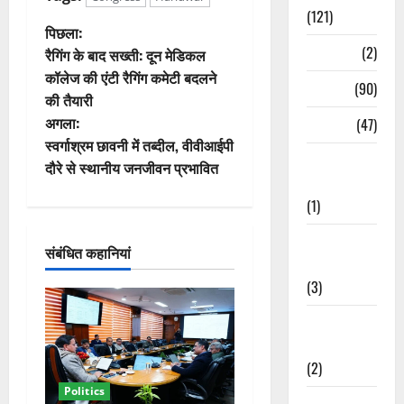
(121)
पो
पिछला:
Temples
(2)
रैगिंग के बाद सख्ती: दून मेडिकल
स्ट
कॉलेज की एंटी रैगिंग कमेटी बदलने
Temples
(90)
की तैयारी
ने
अगला:
Travel
(47)
वि
स्वर्गाश्रम छावनी में तब्दील, वीवीआईपी
Treks &
दौरे से स्थानीय जनजीवन प्रभावित
गे
Adventures
(1)
श
Treks &
संबंधित कहानियां
न
Adventures
(3)
Waterfalls &
Nature
(2)
Politics
Waterfalls &