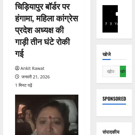
चिड़ियापुर बॉर्डर पर
हंगामा, महिला कांग्रेस
Facebook
X
YouTube
प्रदेश अध्यक्ष की
गाड़ी तीन घंटे रोकी
गई
खोजे
Ankit Rawat
निम्न
को
जनवरी 21, 2026
खोजें:
1 मिनट पढ़ें
SPONSORED
संपादकीय