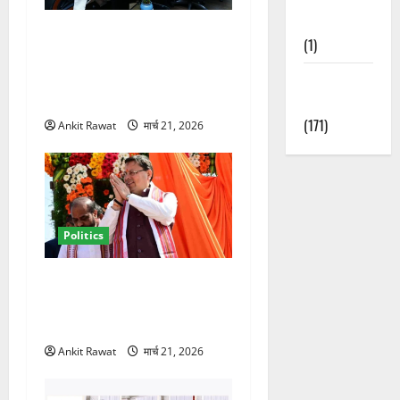
Nature
कैबिनेट विस्तार के बाद धामी का
(1)
कम होगा बोझ! 35 विभागों का
बंटवारा जल्द, सरकार में आएगी
Weather
तेजी
Update
(171)
Ankit Rawat
मार्च 21, 2026
Politics
धामी कैबिनेट विस्तार से साफ
संकेत! 2027 चुनाव में भी वही होंगे
चेहरा, इतिहास रचने की तैयारी
Ankit Rawat
मार्च 21, 2026