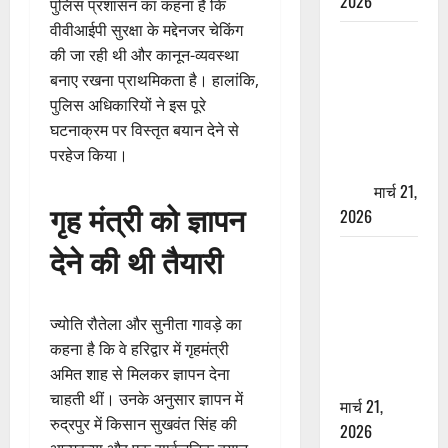
2026
पुलिस प्रशासन का कहना है कि
वीवीआईपी सुरक्षा के मद्देनजर चेकिंग
ऋषिकेश में
की जा रही थी और कानून-व्यवस्था
बड़ा प्रॉपर्टी
बनाए रखना प्राथमिकता है। हालांकि,
फ्रॉड! 100
पुलिस अधिकारियों ने इस पूरे
रुपये के स्टांप
घटनाक्रम पर विस्तृत बयान देने से
पेपर पर NRI
परहेज किया।
की जमीन
हड़पी
मार्च 21,
गृह मंत्री को ज्ञापन
2026
देने की थी तैयारी
मसूरी रोड
हादसा: खाई में
गिरी थार, एक
ज्योति रौतेला और सुनीता गावड़े का
युवक की मौत
कहना है कि वे हरिद्वार में गृहमंत्री
—SDRF ने
अमित शाह से मिलकर ज्ञापन देना
दो को बचाया
चाहती थीं। उनके अनुसार ज्ञापन में
मार्च 21,
रुद्रपुर में किसान सुखवंत सिंह की
2026