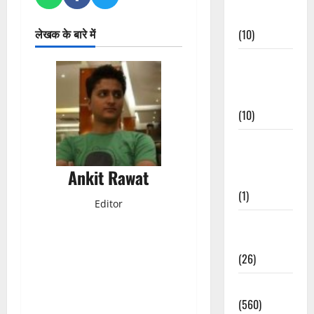
Events
लेखक के बारे में
(10)
Food &
Local
Cuisine
(10)
Food &
Local
Ankit Rawat
Cuisine
(1)
Editor
Health &
Wellness
(26)
Local News
(560)