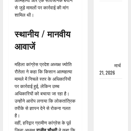
आत्महत्या और एक सार्वजनिक बयान
रामझूला पुल
से जुड़े मामलों पर कार्रवाई की मांग
की मरम्मत
शामिल थी।
शुरू! 11
करोड़ की
स्थानीय / मानवीय
योजना,
आवाजें
चारधाम
यात्रा से
पहले होगा
महिला कांग्रेस प्रदेश अध्यक्ष ज्योति
काम पूरा
मार्च
रौतेला ने कहा कि किसान आत्महत्या
21, 2026
मामले में निचले स्तर के अधिकारियों
AIIMS
पर कार्रवाई हुई, लेकिन उच्च
ऋषिकेश के
अधिकारियों को बचाया जा रहा है।
नाम पर
उन्होंने आरोप लगाया कि लोकतांत्रिक
नौकरी का
तरीके से ज्ञापन देने से रोकना गलत
झांसा! फर्जी
है।
भर्ती विज्ञापन
वहीं, हरिद्वार ग्रामीण कांग्रेस के पूर्व
से युवाओं को
जिला अध्यक्ष
राजीव चौधरी
ने कहा कि