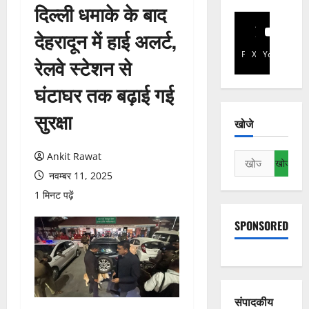
दिल्ली धमाके के बाद
देहरादून में हाई अलर्ट,
Facebook
X
YouTube
रेलवे स्टेशन से
घंटाघर तक बढ़ाई गई
सुरक्षा
खोजे
Ankit Rawat
निम्न
को
नवम्बर 11, 2025
खोजें:
1 मिनट पढ़ें
SPONSORED
संपादकीय