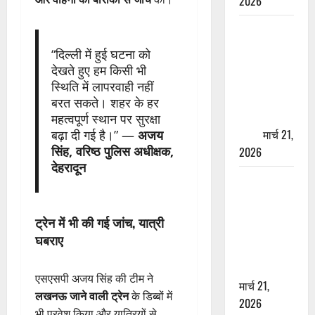
2026
ऋषिकेश में
बड़ा प्रॉपर्टी
“दिल्ली में हुई घटना को
फ्रॉड! 100
देखते हुए हम किसी भी
रुपये के स्टांप
स्थिति में लापरवाही नहीं
पेपर पर NRI
बरत सकते। शहर के हर
की जमीन
महत्वपूर्ण स्थान पर सुरक्षा
हड़पी
मार्च 21,
बढ़ा दी गई है।” —
अजय
सिंह, वरिष्ठ पुलिस अधीक्षक,
2026
देहरादून
मसूरी रोड
हादसा: खाई में
गिरी थार, एक
ट्रेन में भी की गई जांच, यात्री
युवक की मौत
घबराए
—SDRF ने
दो को बचाया
एसएसपी अजय सिंह की टीम ने
मार्च 21,
लखनऊ जाने वाली ट्रेन
के डिब्बों में
2026
भी प्रवेश किया और यात्रियों से