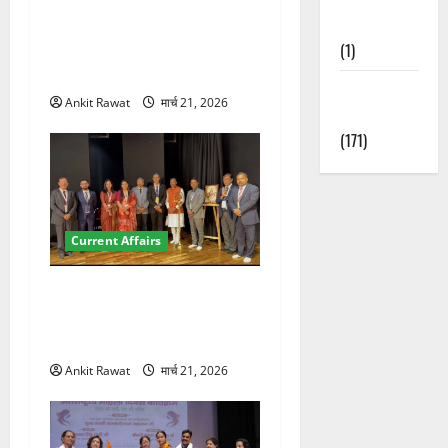
देहरादून में युवा संसद 2026:
Nature
छात्रों ने लोकतंत्र और संविधान
(1)
पर रखे दमदार विचार
Weather
Ankit Rawat
मार्च 21, 2026
Update
(171)
Current Affairs
देहरादून में इंटरनेशनल मैरीटाइम
कॉन्फ्रेंस की शुरुआत, 7 देशों के
200+ प्रतिनिधि शामिल
Ankit Rawat
मार्च 21, 2026