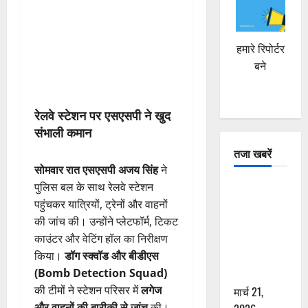
हमारे रिपोर्टर
बने
रेलवे स्टेशन पर एसएसपी ने खुद
संभाली कमान
तजा खबरें
सोमवार रात एसएसपी अजय सिंह
ने
पुलिस बल के साथ रेलवे स्टेशन
दून में रफ्तार
पहुंचकर यात्रियों, ट्रेनों और वाहनों
का कहर! 120
की जांच की। उन्होंने प्लेटफॉर्म, टिकट
Km/h थार ने
काउंटर और वेटिंग हॉल का निरीक्षण
स्कूटी सवारों
किया।
डॉग स्क्वॉड और बीडीएस
को कुचला,
(Bomb Detection Squad)
एक की मौत
की टीमों ने स्टेशन परिसर में
लगेज
मार्च 21,
और वाहनों की बारीकी से जांच
की।