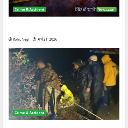
Crime & Accident
ऋषिकेश में बड़ा प्रॉपर्टी फ्रॉड! 100 रुपये के स्टांप पेपर पर
NRI की जमीन हड़पी
Rohit Negi
मार्च 21, 2026
Crime & Accident
मसूरी रोड हादसा: खाई में गिरी थार, एक युवक की मौत—SDRF