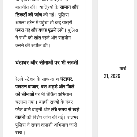
रामझूला पुल
बातचीत की। यात्रियों के
सामान और
की मरम्मत
टिकटों की जांच
की गई। पुलिस
शुरू! 11
अमला ट्रेन में पहुंचा तो कई यात्री
करोड़ की
घबरा गए और वजह पूछने लगे।
पुलिस
योजना,
ने सभी को शांत रहने और सहयोग
चारधाम
करने की अपील की।
यात्रा से
पहले होगा
घंटाघर और सीमाओं पर भी सख्ती
काम पूरा
मार्च
21, 2026
रेलवे स्टेशन के साथ-साथ
घंटाघर,
पलटन बाजार, बस अड्डे और जिले
AIIMS
की सीमाओं
पर भी चेकिंग अभियान
ऋषिकेश के
चलाया गया। बाहरी राज्यों के नंबर
नाम पर
प्लेट वाले वाहनों और
लंबे समय से खड़े
नौकरी का
वाहनों
की विशेष जांच की गई। रातभर
झांसा! फर्जी
पुलिस ने सघन तलाशी अभियान जारी
भर्ती विज्ञापन
रखा।
से युवाओं को