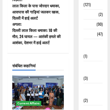
पो
(121)
लाल किला के पास जोरदार धमाका,
स्ट
आसपास की गाड़ियां जलकर खाक,
Temples
(2)
दिल्ली में हाई अलर्ट
ने
Temples
(90)
अगला:
वि
दिल्ली लाल किला धमाका: 10 की
Travel
(47)
मौत, 24 घायल — आतंकी हमले की
गे
आशंका, देशभर में हाई अलर्ट
Treks &
Adventures
श
(1)
न
संबंधित कहानियां
Treks &
Adventures
(3)
Waterfalls &
Nature
(2)
Current Affairs
Waterfalls &