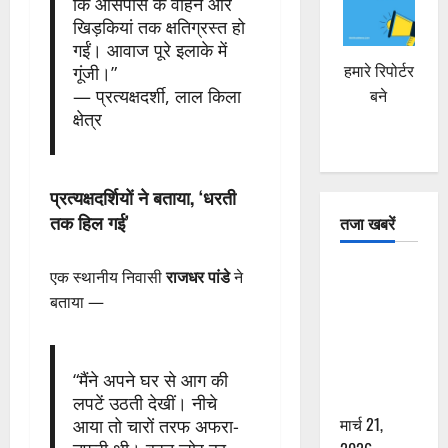
कि आसपास के वाहन और
खिड़कियां तक क्षतिग्रस्त हो
गईं। आवाज पूरे इलाके में
हमारे रिपोर्टर
गूंजी।”
— प्रत्यक्षदर्शी, लाल किला
बने
क्षेत्र
प्रत्यक्षदर्शियों ने बताया, ‘धरती
तक हिल गई’
तजा खबरें
दून में रफ्तार
एक स्थानीय निवासी
राजधर पांडे
ने
का कहर! 120
बताया —
Km/h थार ने
स्कूटी सवारों
को कुचला,
“मैंने अपने घर से आग की
एक की मौत
लपटें उठती देखीं। नीचे
मार्च 21,
आया तो चारों तरफ अफरा-