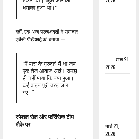
2026
तफरी थी। बहुत जोर का
धमाका हुआ था।”
ऋषिकेश में
बड़ा प्रॉपर्टी
फ्रॉड! 100
वहीं, एक अन्य प्रत्यक्षदर्शी ने समाचार
रुपये के स्टांप
एजेंसी
पीटीआई
को बताया —
पेपर पर NRI
की जमीन
हड़पी
मार्च 21,
“मैं पास के गुरुद्वारे में था जब
2026
एक तेज आवाज आई। समझ
ही नहीं पाया कि क्या हुआ।
मसूरी रोड
कई वाहन पूरी तरह जल
हादसा: खाई में
गए।”
गिरी थार, एक
युवक की मौत
—SDRF ने
स्पेशल सेल और फॉरेंसिक टीम
दो को बचाया
मौके पर
मार्च 21,
2026