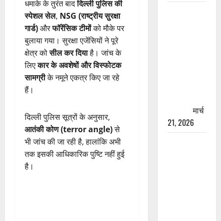
धमाके के तुरंत बाद
दिल्ली पुलिस की
रामझूला पुल
स्पेशल सेल
,
NSG (राष्ट्रीय सुरक्षा
की मरम्मत
गार्ड)
और
फॉरेंसिक टीमों
को मौके पर
शुरू! 11
बुलाया गया। सुरक्षा एजेंसियों ने पूरे
करोड़ की
क्षेत्र को
सील कर दिया
है। जांच के
योजना,
लिए
कार के अवशेषों और विस्फोटक
चारधाम
सामग्री
के नमूने एकत्र किए जा रहे
यात्रा से
हैं।
पहले होगा
काम पूरा
मार्च
दिल्ली पुलिस सूत्रों के अनुसार,
21, 2026
आतंकी कोण (terror angle)
से
AIIMS
भी जांच की जा रही है, हालांकि अभी
ऋषिकेश के
तक इसकी आधिकारिक पुष्टि नहीं हुई
नाम पर
है।
नौकरी का
झांसा! फर्जी
भर्ती विज्ञापन
से युवाओं को