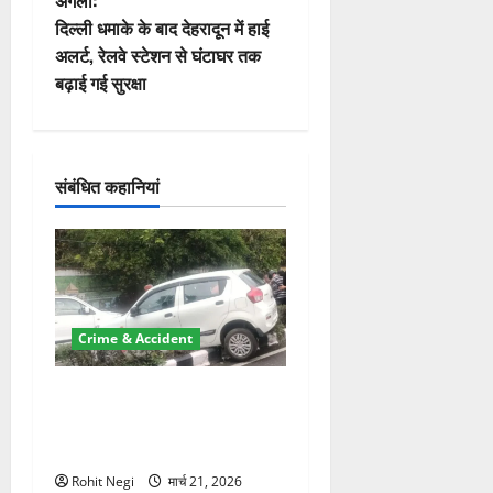
अगला:
वि
दिल्ली धमाके के बाद देहरादून में हाई
अलर्ट, रेलवे स्टेशन से घंटाघर तक
गे
बढ़ाई गई सुरक्षा
श
न
संबंधित कहानियां
Crime & Accident
दून में रफ्तार का कहर! 120
Km/h थार ने स्कूटी सवारों को
कुचला, एक की मौत
Rohit Negi
मार्च 21, 2026