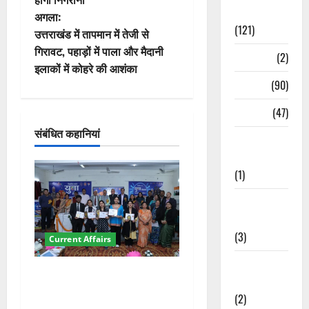
ने
Spirituality
अगला:
(121)
वि
उत्तराखंड में तापमान में तेजी से
गिरावट, पहाड़ों में पाला और मैदानी
Temples
(2)
गे
इलाकों में कोहरे की आशंका
Temples
(90)
श
Travel
(47)
न
संबंधित कहानियां
Treks &
Adventures
(1)
Treks &
Adventures
(3)
Current Affairs
Waterfalls &
देहरादून में युवा संसद 2026:
Nature
छात्रों ने लोकतंत्र और संविधान
(2)