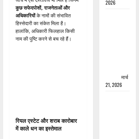
जांच में ऐसे दस्तावेज भी मिले हैं जिनमें
2026
कुछ सफेदपोशों, राजनेताओं और
रामझूला पुल
अधिकारियों
के नामों की संभावित
की मरम्मत
हिस्सेदारी का संकेत मिला है।
शुरू! 11
हालांकि, अधिकारी फिलहाल किसी
करोड़ की
नाम की पुष्टि करने से बच रहे हैं।
योजना,
चारधाम
यात्रा से
पहले होगा
काम पूरा
मार्च
21, 2026
AIIMS
ऋषिकेश के
नाम पर
रियल एस्टेट और शराब कारोबार
नौकरी का
में काले धन का इस्तेमाल
झांसा! फर्जी
भर्ती विज्ञापन