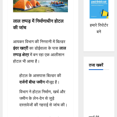
लाल तप्पड़ में निर्माणाधीन होटल
हमारे रिपोर्टर
की जांच
बने
आयकर विभाग की निगरानी में बिल्डर
इंदर खत्री
का डोईवाला के पास
लाल
तप्पड़ क्षेत्र
में बन रहा एक आलीशान
होटल भी आया है।
तजा खबरें
होटल के आसपास बिल्डर की
दून में रफ्तार
दर्जनों बीघा जमीन
मौजूद है।
का कहर! 120
Km/h थार ने
विभाग ने होटल निर्माण, खर्च और
स्कूटी सवारों
जमीन के लेन-देन से जुड़े
को कुचला,
दस्तावेजों की गहराई से जांच की।
एक की मौत