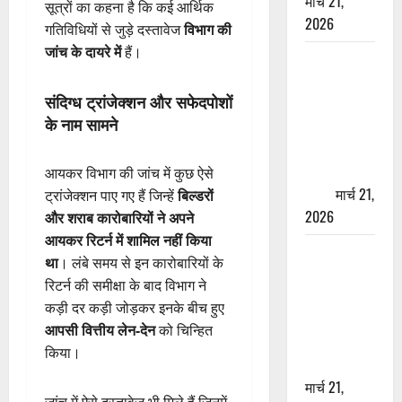
मार्च 21,
सूत्रों का कहना है कि कई आर्थिक
2026
गतिविधियों से जुड़े दस्तावेज
विभाग की
जांच के दायरे में
हैं।
ऋषिकेश में
बड़ा प्रॉपर्टी
संदिग्ध ट्रांजेक्शन और सफेदपोशों
फ्रॉड! 100
के नाम सामने
रुपये के स्टांप
पेपर पर NRI
की जमीन
आयकर विभाग की जांच में कुछ ऐसे
हड़पी
मार्च 21,
ट्रांजेक्शन पाए गए हैं जिन्हें
बिल्डरों
2026
और शराब कारोबारियों ने अपने
आयकर रिटर्न में शामिल नहीं किया
मसूरी रोड
था
। लंबे समय से इन कारोबारियों के
हादसा: खाई में
रिटर्न की समीक्षा के बाद विभाग ने
गिरी थार, एक
कड़ी दर कड़ी जोड़कर इनके बीच हुए
युवक की मौत
आपसी वित्तीय लेन-देन
को चिन्हित
—SDRF ने
किया।
दो को बचाया
मार्च 21,