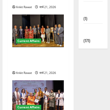
पर रखे दमदार विचार
Waterfalls &
Ankit Rawat
मार्च 21, 2026
Nature
(1)
Weather
Update
(171)
Current Affairs
देहरादून में इंटरनेशनल मैरीटाइम
कॉन्फ्रेंस की शुरुआत, 7 देशों के
200+ प्रतिनिधि शामिल
Ankit Rawat
मार्च 21, 2026
Current Affairs