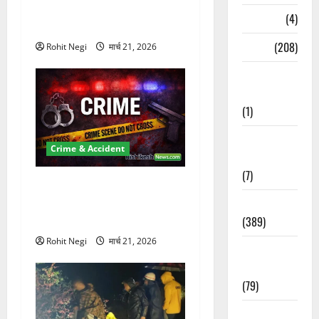
Km/h थार ने स्कूटी सवारों को
Naukri
(4)
कुचला, एक की मौत
News
(208)
Rohit Negi
मार्च 21, 2026
Opinion /
Editorial
(1)
Opinion &
Crime & Accident
Editorial
(7)
ऋषिकेश में बड़ा प्रॉपर्टी फ्रॉड!
100 रुपये के स्टांप पेपर पर NRI
Politics
की जमीन हड़पी
(389)
Rohit Negi
मार्च 21, 2026
Sarkari
Naukri
(79)
Spirituality