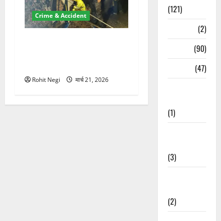
(121)
Crime & Accident
Temples
(2)
मसूरी रोड हादसा: खाई में गिरी
Temples
(90)
थार, एक युवक की मौत—SDRF
ने दो को बचाया
Travel
(47)
Rohit Negi
मार्च 21, 2026
Treks &
Adventures
(1)
Treks &
Adventures
(3)
Waterfalls &
Nature
(2)
Waterfalls &