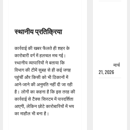
रामझूला पुल
की मरम्मत
शुरू! 11
करोड़ की
स्थानीय प्रतिक्रिया
योजना,
चारधाम
कार्रवाई की खबर फैलते ही शहर के
यात्रा से
कारोबारी वर्ग में हलचल मच गई।
पहले होगा
स्थानीय व्यापारियों ने बताया कि
काम पूरा
मार्च
विभाग की टीमें सुबह से ही कई जगह
21, 2026
पहुंचीं और किसी को भी ठिकानों में
AIIMS
आने-जाने की अनुमति नहीं दी जा रही
ऋषिकेश के
है। लोगों का कहना है कि इस तरह की
नाम पर
कार्रवाई से टैक्स सिस्टम में पारदर्शिता
नौकरी का
आएगी, लेकिन छोटे कारोबारियों में भय
झांसा! फर्जी
का माहौल भी बना है।
भर्ती विज्ञापन
से युवाओं को