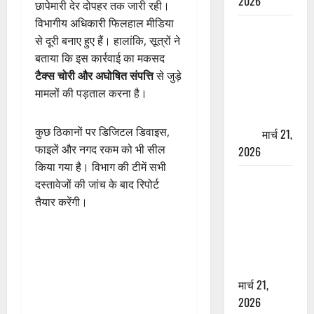
2026
छापेमारी देर दोपहर तक जारी रही।
विभागीय अधिकारी फिलहाल मीडिया
ऋषिकेश में
से दूरी बनाए हुए हैं। हालांकि, सूत्रों ने
बड़ा प्रॉपर्टी
बताया कि इस कार्रवाई का मकसद
फ्रॉड! 100
टैक्स चोरी और अघोषित संपत्ति
से जुड़े
रुपये के स्टांप
मामलों की पड़ताल करना है।
पेपर पर NRI
की जमीन
कुछ ठिकानों पर डिजिटल डिवाइस,
हड़पी
मार्च 21,
फाइलें और नगद रकम को भी सील
2026
किया गया है। विभाग की टीमें सभी
मसूरी रोड
दस्तावेजों की जांच के बाद रिपोर्ट
हादसा: खाई में
तैयार करेंगी।
गिरी थार, एक
युवक की मौत
—SDRF ने
दो को बचाया
मार्च 21,
2026