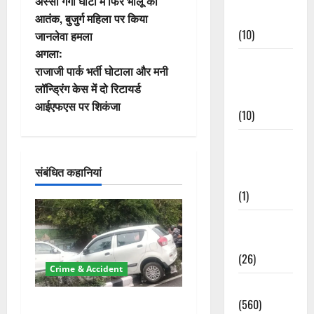
अस्सी गंगा घाटी में फिर भालू का
स्ट
Events
आतंक, बुजुर्ग महिला पर किया
(10)
जानलेवा हमला
ने
अगला:
Food &
वि
राजाजी पार्क भर्ती घोटाला और मनी
Local
लॉन्ड्रिंग केस में दो रिटायर्ड
Cuisine
गे
आईएफएस पर शिकंजा
(10)
श
Food &
न
Local
संबंधित कहानियां
Cuisine
(1)
Health &
Wellness
(26)
Crime & Accident
Local News
(560)
दून में रफ्तार का कहर! 120