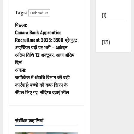
Nature
Tags:
Dehradun
(1)
पो
पिछला:
Weather
Canara Bank Apprentice
Update
स्ट
Recruitment 2025: 3500 ग्रेजुएट
(171)
अप्रेंटिस पदों पर भर्ती – आवेदन
ने
अंतिम तिथि 12 अक्टूबर, आज अंतिम
वि
दिन!
अगला:
गे
ऋषिकेश में औषधि विभाग की बड़ी
कार्रवाई: बच्चों की कफ सिरप के
श
सैंपल लिए गए, संदिग्ध दवाएं सील
न
संबंधित कहानियां