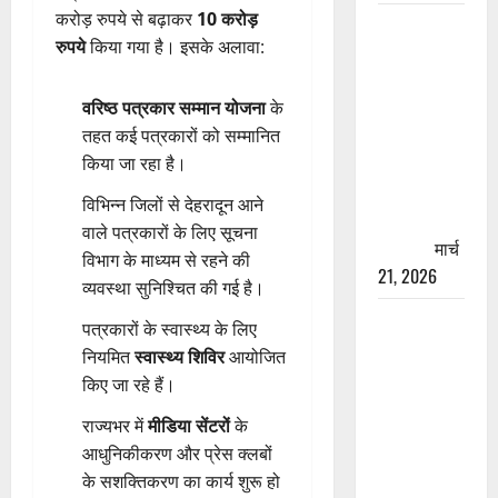
करोड़ रुपये से बढ़ाकर
10 करोड़
रामझूला पुल
रुपये
किया गया है। इसके अलावा:
की मरम्मत
शुरू! 11
करोड़ की
वरिष्ठ पत्रकार सम्मान योजना
के
योजना,
तहत कई पत्रकारों को सम्मानित
चारधाम
किया जा रहा है।
यात्रा से
विभिन्न जिलों से देहरादून आने
पहले होगा
वाले पत्रकारों के लिए सूचना
काम पूरा
मार्च
विभाग के माध्यम से रहने की
21, 2026
व्यवस्था सुनिश्चित की गई है।
AIIMS
पत्रकारों के स्वास्थ्य के लिए
ऋषिकेश के
नियमित
स्वास्थ्य शिविर
आयोजित
नाम पर
किए जा रहे हैं।
नौकरी का
राज्यभर में
मीडिया सेंटरों
के
झांसा! फर्जी
आधुनिकीकरण और प्रेस क्लबों
भर्ती विज्ञापन
के सशक्तिकरण का कार्य शुरू हो
से युवाओं को