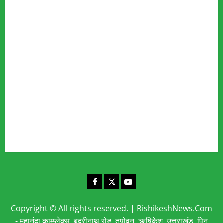
Our Team
Fact Checking Policy
Disclaimer
Editorial Policy
Privacy Policy
Cookies Policy
Corrections & Complaints Policy
Corrections & Grievance Redressal Policy
Terms & Condition
Advertising & Sponsored Content Policy
Contact Us
Facebook
X
YouTube
Copyright © All rights reserved.
|
RishikeshNews.Com
- महानंदा काम्प्लेक्स, बद्रीनाथ रोड, तपोवन, ऋषिकेश, उत्तराखंड, पिन