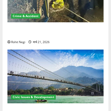
Crime & Accident
मसूरी रोड हादसा: खाई में गिरी थार, एक युवक की मौत—SDRF
ने दो को बचाया
Rohit Negi
मार्च 21, 2026
Civic Issues & Development
रामझूला पुल की मरम्मत शुरू! 11 करोड़ की योजना, चारधाम