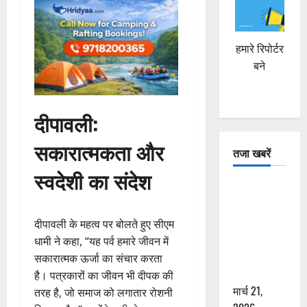
हमारे रिपोर्टर
बने
दीपावली:
सकारात्मकता और
तजा खबरें
स्वदेशी का संदेश
दून में रफ्तार
का कहर! 120
Km/h थार ने
दीपावली के महत्व पर बोलते हुए सीएम
स्कूटी सवारों
धामी ने कहा, “यह पर्व हमारे जीवन में
को कुचला,
सकारात्मक ऊर्जा का संचार करता
एक की मौत
है। पत्रकारों का जीवन भी दीपक की
मार्च 21,
तरह है, जो समाज को लगातार रोशनी