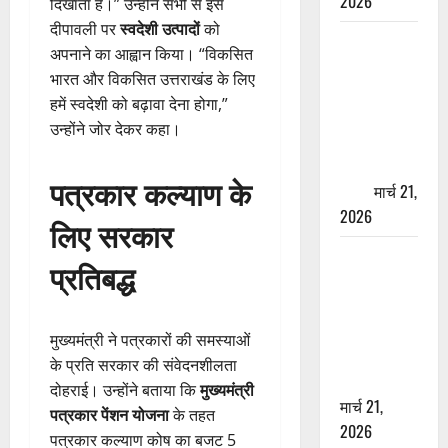
2026
दिखाता है।” उन्होंने सभी से इस
दीपावली पर
स्वदेशी उत्पादों
को
ऋषिकेश में
अपनाने का आह्वान किया। “विकसित
बड़ा प्रॉपर्टी
भारत और विकसित उत्तराखंड के लिए
फ्रॉड! 100
हमें स्वदेशी को बढ़ावा देना होगा,”
रुपये के स्टांप
उन्होंने जोर देकर कहा।
पेपर पर NRI
की जमीन
पत्रकार कल्याण के
हड़पी
मार्च 21,
2026
लिए सरकार
मसूरी रोड
प्रतिबद्ध
हादसा: खाई में
गिरी थार, एक
युवक की मौत
मुख्यमंत्री ने पत्रकारों की समस्याओं
—SDRF ने
के प्रति सरकार की संवेदनशीलता
दो को बचाया
दोहराई। उन्होंने बताया कि
मुख्यमंत्री
मार्च 21,
पत्रकार पेंशन योजना
के तहत
2026
पत्रकार कल्याण कोष का बजट 5