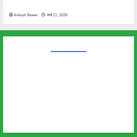
यात्रा से पहले होगा काम पूरा
Ankush Rawat
मार्च 21, 2026
TRENDING TOPICS
Rishikesh Land Protest
Ankita Bhandari Murder Case
Wildlife Conflict
Leopard Attack
Bear Attack
Elephant Attack
Articles
Sukhwant Singh Suicide Case
Save Auli