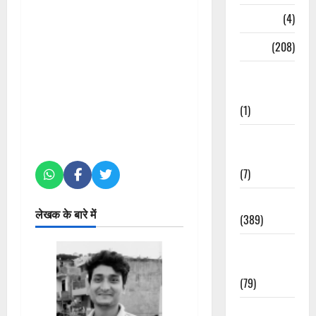
Naukri
(4)
News
(208)
Opinion /
Editorial
(1)
Opinion &
Editorial
(7)
Politics
लेखक के बारे में
(389)
Sarkari
Naukri
(79)
Spirituality