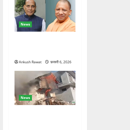
News
रक्षा मंत्री राजनाथ सिंह और
सीएम योगी आज पहुंचेंगे, हरिद्वार
कार्यक्रम में होंगे शामिल
Ankush Rawat
फ़रवरी 6, 2026
News
चकराता के गमरी गांव में तीन
मंजिला देवदार का मकान आग में
खाक, 25 लाख का नुकसान