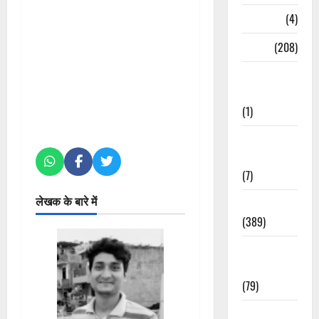
Naukri
(4)
News
(208)
Opinion /
Editorial
(1)
Opinion &
Editorial
(7)
लेखक के बारे में
Politics
(389)
Sarkari
Naukri
(79)
Spirituality