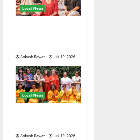
Local News
अंतरराष्ट्रीय योग महोत्सव में
तीसरे दिन योग की गहराई, साधकों
ने सीखी प्राणायाम और मेडिटेशन
तकनीक
Ankush Rawat
मार्च 19, 2026
Local News
परमार्थ निकेतन पहुंचे अनूप
जलोटा, गंगा आरती में लिया भाग,
स्वामी चिदानंद से मुलाकात
Ankush Rawat
मार्च 19, 2026