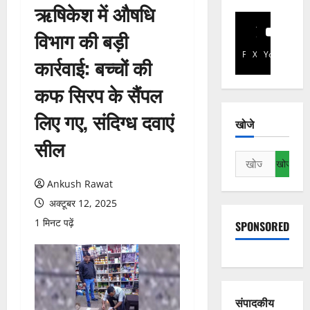
ऋषिकेश में औषधि
विभाग की बड़ी
Facebook
X
YouTube
कार्रवाई: बच्चों की
कफ सिरप के सैंपल
लिए गए, संदिग्ध दवाएं
खोजे
सील
निम्न
को
Ankush Rawat
खोजें:
अक्टूबर 12, 2025
1 मिनट पढ़ें
SPONSORED
संपादकीय