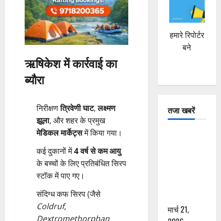
हमारे रिपोर्टर
बने
ऋषिकेश में कार्रवाई का
ब्यौरा
निरीक्षण
त्रिवेणी घाट
,
लक्ष्मण
तजा खबरें
झूला
, और शहर के प्रमुख
मेडिकल मार्केट्स
में किया गया।
दून में रफ्तार
का कहर! 120
कई दुकानों में
4 वर्ष से कम आयु
Km/h थार ने
के बच्चों के लिए प्रतिबंधित सिरप
स्कूटी सवारों
स्टॉक में पाए गए।
को कुचला,
संदिग्ध कफ सिरप (जैसे
एक की मौत
Coldruf,
मार्च 21,
Dextromethorphan