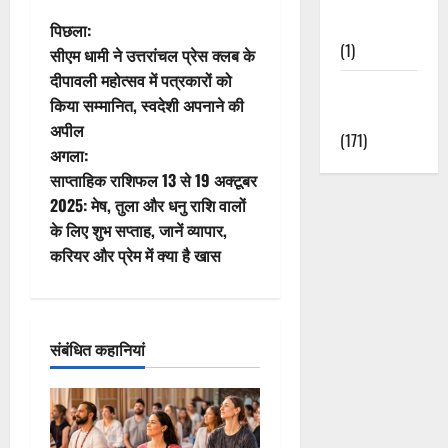
Nature
पो
पिछला:
(1)
सीएम धामी ने उत्तरांचल प्रेस क्लब के
स्ट
दीपावली महोत्सव में पत्रकारों को
Weather
किया सम्मानित, स्वदेशी अपनाने की
ने
Update
अपील
(171)
वि
अगला:
साप्ताहिक राशिफल 13 से 19 अक्टूबर
गे
2025: मेष, तुला और धनु राशि वालों
के लिए शुभ सप्ताह, जानें व्यापार,
श
करियर और प्रेम में क्या है खास
न
संबंधित कहानियां