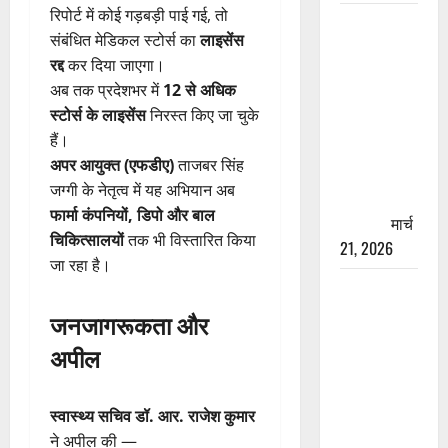
रिपोर्ट में कोई गड़बड़ी पाई गई, तो
रामझूला पुल
संबंधित मेडिकल स्टोर्स का
लाइसेंस
की मरम्मत
रद्द
कर दिया जाएगा।
शुरू! 11
अब तक प्रदेशभर में
12 से अधिक
करोड़ की
स्टोर्स के लाइसेंस
निरस्त किए जा चुके
योजना,
हैं।
चारधाम
अपर आयुक्त (एफडीए)
ताजबर सिंह
यात्रा से
जग्गी के नेतृत्व में यह अभियान अब
पहले होगा
फार्मा कंपनियों, डिपो और बाल
काम पूरा
मार्च
चिकित्सालयों
तक भी विस्तारित किया
21, 2026
जा रहा है।
AIIMS
ऋषिकेश के
जनजागरूकता और
नाम पर
अपील
नौकरी का
झांसा! फर्जी
भर्ती विज्ञापन
स्वास्थ्य सचिव डॉ. आर. राजेश कुमार
से युवाओं को
ने अपील की —