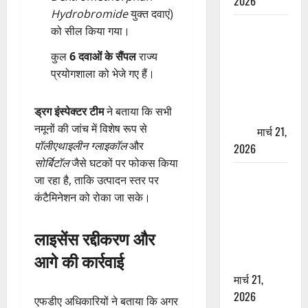
2026
Hydrobromide
युक्त दवाएं)
ऋषिकेश में
को सील किया गया।
बड़ा प्रॉपर्टी
कुल
6 दवाओं के सैंपल
राज्य
फ्रॉड! 100
प्रयोगशाला को भेजे गए हैं।
रुपये के स्टांप
पेपर पर NRI
ड्रग इंस्पेक्टर टीम
ने बताया कि सभी
की जमीन
नमूनों की जांच में विशेष रूप से
हड़पी
मार्च 21,
पॉलीएथाइलीन ग्लाइकॉल
और
2026
सोर्बिटॉल
जैसे घटकों पर फोकस किया
मसूरी रोड
जा रहा है, ताकि उत्पादन स्तर पर
हादसा: खाई में
कंटैमिनेशन को रोका जा सके।
गिरी थार, एक
युवक की मौत
लाइसेंस रद्दीकरण और
—SDRF ने
आगे की कार्रवाई
दो को बचाया
मार्च 21,
2026
एफडीए अधिकारियों ने बताया कि अगर