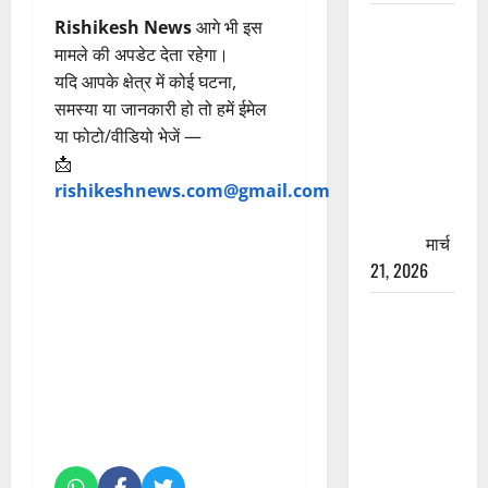
रामझूला पुल
Rishikesh News
आगे भी इस
की मरम्मत
मामले की अपडेट देता रहेगा।
शुरू! 11
यदि आपके क्षेत्र में कोई घटना,
करोड़ की
समस्या या जानकारी हो तो हमें ईमेल
योजना,
या फोटो/वीडियो भेजें —
चारधाम
📩
यात्रा से
rishikeshnews.com@gmail.com
पहले होगा
काम पूरा
मार्च
21, 2026
AIIMS
ऋषिकेश के
नाम पर
नौकरी का
झांसा! फर्जी
भर्ती विज्ञापन
से युवाओं को