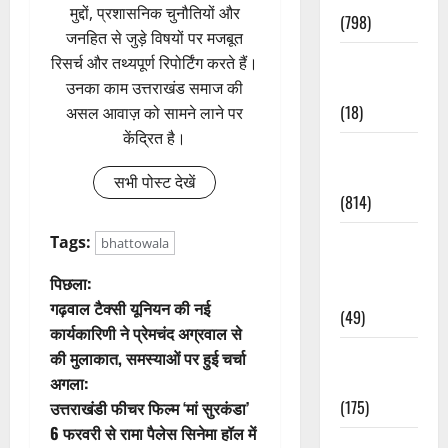
मुद्दों, प्रशासनिक चुनौतियों और
(798)
जनहित से जुड़े विषयों पर मजबूत
Culture &
रिसर्च और तथ्यपूर्ण रिपोर्टिंग करते हैं।
Lifestyle
उनका काम उत्तराखंड समाज की
(18)
असल आवाज़ को सामने लाने पर
केंद्रित है।
Current
Affairs
सभी पोस्ट देखें
(814)
Education &
Tags:
bhattowala
Exam
पो
पिछला:
Updates
गढ़वाल टैक्सी यूनियन की नई
(49)
स्ट
कार्यकारिणी ने प्रेमचंद अग्रवाल से
Festivals &
की मुलाकात, समस्याओं पर हुई चर्चा
ने
Events
अगला:
वि
(175)
उत्तराखंडी फीचर फिल्म ‘मां सुरकंडा’
6 फरवरी से रामा पैलेस सिनेमा हॉल में
Festivals &