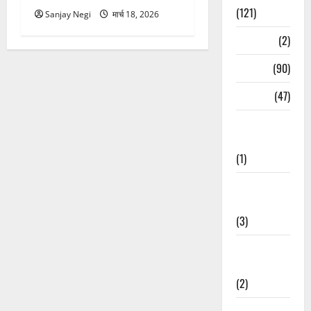
(121)
Sanjay Negi
मार्च 18, 2026
Temples
(2)
Temples
(90)
Travel
(47)
Treks &
Adventures
(1)
Treks &
Adventures
(3)
Waterfalls &
Nature
(2)
Waterfalls &