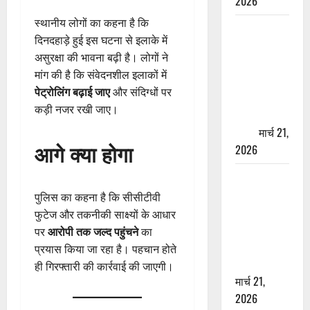
2026
स्थानीय लोगों का कहना है कि
ऋषिकेश में
दिनदहाड़े हुई इस घटना से इलाके में
बड़ा प्रॉपर्टी
असुरक्षा की भावना बढ़ी है। लोगों ने
फ्रॉड! 100
मांग की है कि संवेदनशील इलाकों में
रुपये के स्टांप
पेट्रोलिंग बढ़ाई जाए
और संदिग्धों पर
पेपर पर NRI
कड़ी नजर रखी जाए।
की जमीन
हड़पी
मार्च 21,
आगे क्या होगा
2026
मसूरी रोड
हादसा: खाई में
पुलिस का कहना है कि सीसीटीवी
गिरी थार, एक
फुटेज और तकनीकी साक्ष्यों के आधार
युवक की मौत
पर
आरोपी तक जल्द पहुंचने
का
—SDRF ने
प्रयास किया जा रहा है। पहचान होते
दो को बचाया
ही गिरफ्तारी की कार्रवाई की जाएगी।
मार्च 21,
2026