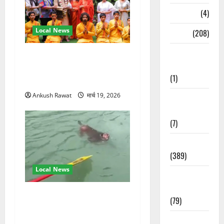
Naukri
(4)
Local News
News
(208)
Opinion /
परमार्थ निकेतन पहुंचे अनूप
Editorial
जलोटा, गंगा आरती में लिया भाग,
(1)
स्वामी चिदानंद से मुलाकात
Ankush Rawat
मार्च 19, 2026
Opinion &
Editorial
(7)
Politics
(389)
Local News
Sarkari
Naukri
गंगा में बहते बंदर की बचाई जान,
(79)
राफ्टिंग टीम और पर्यटकों का
रेस्क्यू वीडियो वायरल
Spirituality