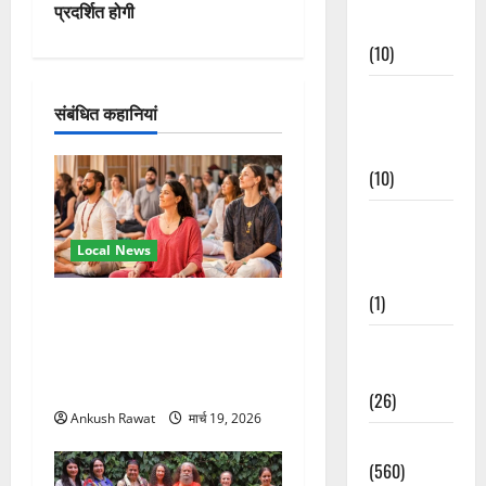
गे
प्रदर्शित होगी
Events
श
(10)
न
Food &
संबंधित कहानियां
Local
Cuisine
(10)
Food &
Local
Local News
Cuisine
(1)
अंतरराष्ट्रीय योग महोत्सव में
तीसरे दिन योग की गहराई, साधकों
Health &
ने सीखी प्राणायाम और मेडिटेशन
Wellness
तकनीक
(26)
Ankush Rawat
मार्च 19, 2026
Local News
(560)