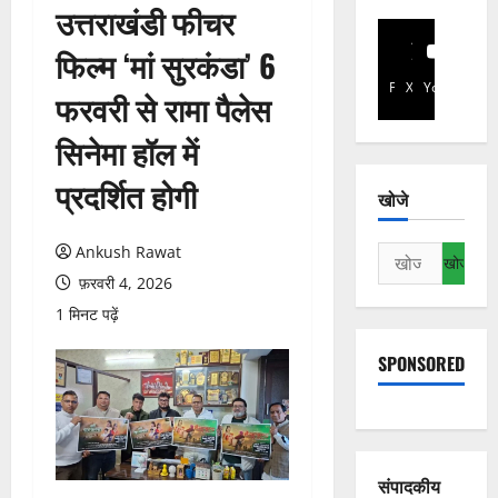
उत्तराखंडी फीचर
फिल्म ‘मां सुरकंडा’ 6
Facebook
X
YouTube
फरवरी से रामा पैलेस
सिनेमा हॉल में
प्रदर्शित होगी
खोजे
Ankush Rawat
निम्न
को
फ़रवरी 4, 2026
खोजें:
1 मिनट पढ़ें
SPONSORED
संपादकीय