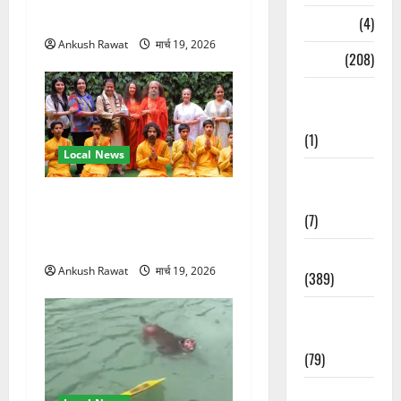
तकनीक
Naukri
(4)
Ankush Rawat
मार्च 19, 2026
News
(208)
Opinion /
Editorial
(1)
Local News
Opinion &
Editorial
परमार्थ निकेतन पहुंचे अनूप
(7)
जलोटा, गंगा आरती में लिया भाग,
स्वामी चिदानंद से मुलाकात
Politics
Ankush Rawat
मार्च 19, 2026
(389)
Sarkari
Naukri
(79)
Spirituality