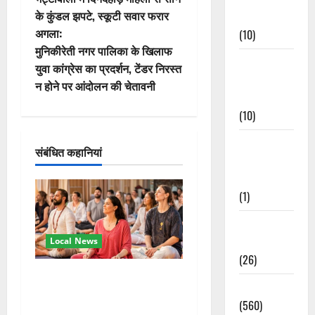
स्ट
के कुंडल झपटे, स्कूटी सवार फरार
Events
अगला:
(10)
ने
मुनिकीरेती नगर पालिका के खिलाफ
Food &
वि
युवा कांग्रेस का प्रदर्शन, टेंडर निरस्त
Local
न होने पर आंदोलन की चेतावनी
गे
Cuisine
(10)
श
Food &
संबंधित कहानियां
न
Local
Cuisine
(1)
Health &
Wellness
Local News
(26)
अंतरराष्ट्रीय योग महोत्सव में
Local News
तीसरे दिन योग की गहराई, साधकों
(560)
ने सीखी प्राणायाम और मेडिटेशन