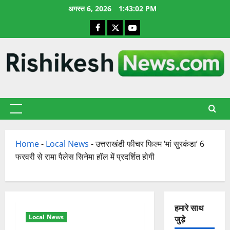
छोड़कर
अगस्त 6, 2026
1:43:03 PM
सामग्री
Facebook
X
YouTube
पर
जाएँ
प्राथमिक
सूची
Home
-
Local News
-
उत्तराखंडी फीचर फिल्म ‘मां सुरकंडा’ 6
फरवरी से रामा पैलेस सिनेमा हॉल में प्रदर्शित होगी
हमारे साथ
Local News
जुड़े