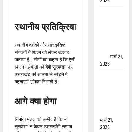
2026
ऋषिकेश में
बड़ा प्रॉपर्टी
स्थानीय प्रतिक्रिया
फ्रॉड! 100
रुपये के स्टांप
पेपर पर NRI
स्थानीय दर्शकों और सांस्कृतिक
की जमीन
संगठनों ने फिल्म को लेकर उत्साह
हड़पी
मार्च 21,
जताया है। लोगों का कहना है कि ऐसी
2026
फिल्में नई पीढ़ी को
देवी सुरकंडा
और
उत्तराखंड की आस्था से जोड़ने में
मसूरी रोड
महत्वपूर्ण भूमिका निभाती हैं।
हादसा: खाई में
गिरी थार, एक
आगे क्या होगा
युवक की मौत
—SDRF ने
दो को बचाया
निर्माता मंडल को उम्मीद है कि ‘मां
मार्च 21,
सुरकंडा’ न केवल उत्तराखंडी समाज
2026