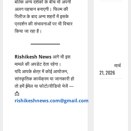
बल्कि अन्य दर्शकों के बीच भी अपनी
रामझूला पुल
अलग पहचान बनाएगी। फिल्म की
की मरम्मत
रिलीज के बाद अन्य शहरों में इसके
शुरू! 11
प्रदर्शन की संभावनाओं पर भी विचार
करोड़ की
किया जा रहा है।
योजना,
चारधाम
यात्रा से
Rishikesh News
आगे भी इस
पहले होगा
मामले की अपडेट देता रहेगा।
काम पूरा
मार्च
यदि आपके क्षेत्र में कोई आयोजन,
21, 2026
सांस्कृतिक कार्यक्रम या जानकारी हो
AIIMS
तो हमें ईमेल या फोटो/वीडियो भेजें —
ऋषिकेश के
📩
नाम पर
rishikeshnews.com@gmail.com
नौकरी का
झांसा! फर्जी
भर्ती विज्ञापन
से युवाओं को