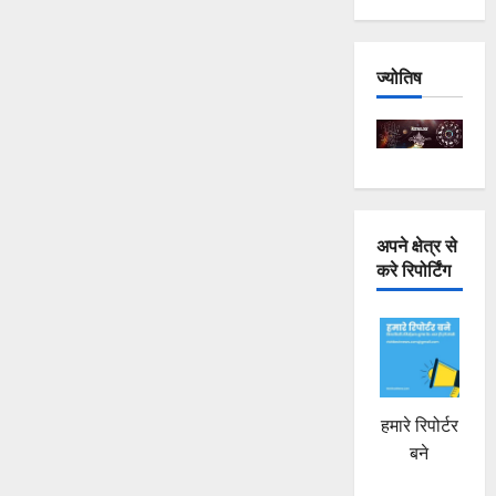
कुंडल
झपटे,
स्कूटी
सवार
फरार
ज्योतिष
के
बारे
में
और
पढ़ें
अपने क्षेत्र से
करे रिपोर्टिंग
हमारे रिपोर्टर
बने