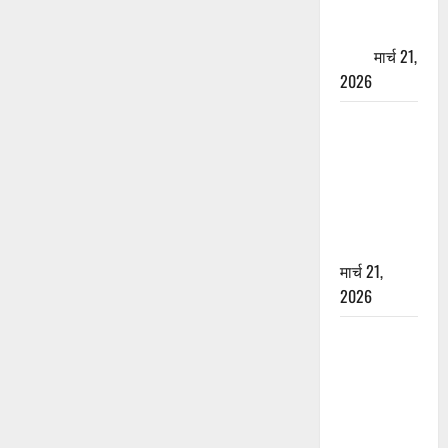
पेपर पर NRI
की जमीन
हड़पी
मार्च 21,
2026
मसूरी रोड
हादसा: खाई में
गिरी थार, एक
युवक की मौत
—SDRF ने
दो को बचाया
मार्च 21,
2026
रामझूला पुल
की मरम्मत
शुरू! 11
करोड़ की
योजना,