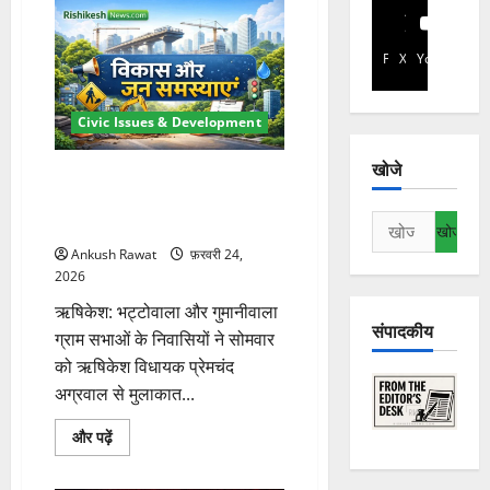
Facebook
X
YouTube
Civic Issues & Development
खोजे
ऋषिकेश: भट्टोवाला-गुमानीवाला को
राजस्व ग्राम घोषित करने की मांग,
निम्न
विधायक से मिला प्रतिनिधिमंडल
को
Ankush Rawat
फ़रवरी 24,
खोजें:
2026
ऋषिकेश: भट्टोवाला और गुमानीवाला
संपादकीय
ग्राम सभाओं के निवासियों ने सोमवार
को ऋषिकेश विधायक प्रेमचंद
अग्रवाल से मुलाकात...
ऋषिकेश:
और पढ़ें
भट्टोवाला-
गुमानीवाला
को