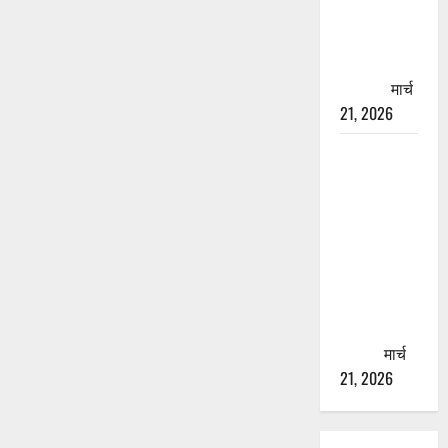
चारधाम
यात्रा से
पहले होगा
काम पूरा
मार्च
21, 2026
AIIMS
ऋषिकेश के
नाम पर
नौकरी का
झांसा! फर्जी
भर्ती विज्ञापन
से युवाओं को
ठगने की
कोशिश
मार्च
21, 2026