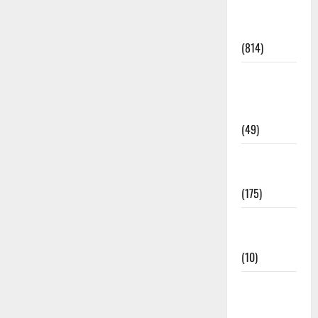
Current
Affairs
(814)
Education &
Exam
Updates
(49)
Festivals &
Events
(175)
Festivals &
Events
(10)
Food &
Local