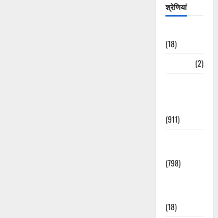
श्रेणियां
Astrology
(18)
Bizarre
(2)
Civic Issues
&
Development
(911)
Crime &
Accident
(798)
Culture &
Lifestyle
(18)