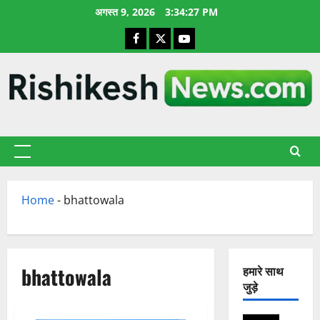
छोड़कर
अगस्त 9, 2026
3:34:28 PM
सामग्री
Facebook
X
YouTube
पर
जाएँ
प्राथमिक
सूची
Home
-
bhattowala
bhattowala
हमारे साथ
जुड़े