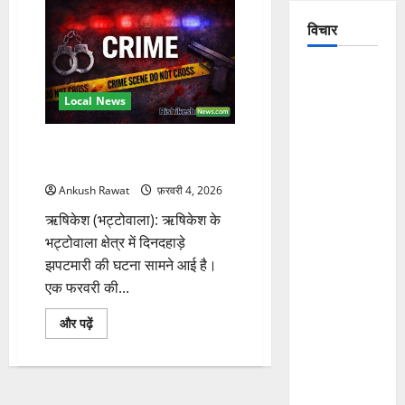
राजस्व
ग्राम
विचार
घोषित
करने
की
मांग,
The
विधायक
से
Crumbling
Local News
मिला
Mountains
प्रतिनिधिमंडल
के
of
भट्टोवाला में दिनदहाड़े महिला से सोने
बारे
में
Uttarakhand:
के कुंडल झपटे, स्कूटी सवार फरार
और
पढ़ें
Continuous
Ankush Rawat
फ़रवरी 4, 2026
Disasters in
ऋषिकेश (भट्टोवाला): ऋषिकेश के
Dehradun,
भट्टोवाला क्षेत्र में दिनदहाड़े
Chamoli,
झपटमारी की घटना सामने आई है।
and
एक फरवरी की...
Joshimath
— Why Is
भट्टोवाला
और पढ़ें
में
This
दिनदहाड़े
महिला
Destruction
से
सोने
Repeating?
के