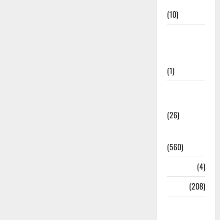
Cuisine
(10)
Food &
Local
Cuisine
(1)
Health &
Wellness
(26)
Local News
(560)
Naukri
(4)
News
(208)
Opinion /
Editorial