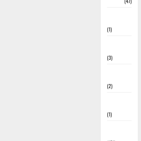
Travel
(47)
Treks &
Adventures
(1)
Treks &
Adventures
(3)
Waterfalls &
Nature
(2)
Waterfalls &
Nature
(1)
Weather
Update