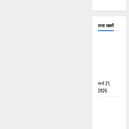
तजा खबरें
दून में रफ्तार
का कहर! 120
Km/h थार ने
स्कूटी सवारों
को कुचला,
एक की मौत
मार्च 21,
2026
ऋषिकेश में
बड़ा प्रॉपर्टी
फ्रॉड! 100
रुपये के स्टांप