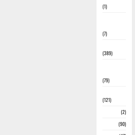
(1)
Opinion &
Editorial
(7)
Politics
(389)
Sarkari
Naukri
(79)
Spirituality
(121)
Temples
(2)
Temples
(90)