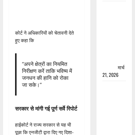
रामझूला पुल
की मरम्मत
शुरू! 11
करोड़ की
कोर्ट ने अधिकारियों को चेतावनी देते
योजना,
हुए कहा कि
चारधाम
यात्रा से
पहले होगा
“अपने क्षेत्रों का नियमित
काम पूरा
मार्च
निरीक्षण करें ताकि भविष्य में
21, 2026
जनधन की हानि को रोका
जा सके।”
AIIMS
ऋषिकेश के
नाम पर
सरकार से मांगी गई पूर्ण सर्वे रिपोर्ट
नौकरी का
झांसा! फर्जी
भर्ती विज्ञापन
हाईकोर्ट ने राज्य सरकार से यह भी
से युवाओं को
पूछा कि एनजीटी द्वारा दिए गए दिशा-