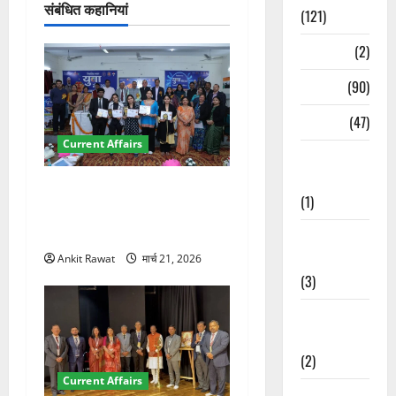
न
संबंधित कहानियां
(121)
Temples
(2)
Temples
(90)
Travel
(47)
Current Affairs
Treks &
Adventures
देहरादून में युवा संसद 2026:
(1)
छात्रों ने लोकतंत्र और संविधान
पर रखे दमदार विचार
Treks &
Adventures
Ankit Rawat
मार्च 21, 2026
(3)
Waterfalls &
Nature
(2)
Current Affairs
Waterfalls &