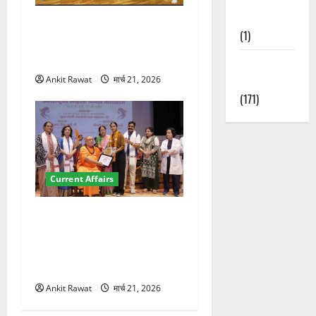
Nature
देहरादून में इंटरनेशनल मैरीटाइम
(1)
कॉन्फ्रेंस की शुरुआत, 7 देशों के
200+ प्रतिनिधि शामिल
Weather
Update
Ankit Rawat
मार्च 21, 2026
(171)
Current Affairs
“पहाड़ की नारी, देश की शक्ति”
कार्यक्रम में गूंजी महिला
सशक्तीकरण की आवाज, 12
महिलाओं को मिला सम्मान
Ankit Rawat
मार्च 21, 2026