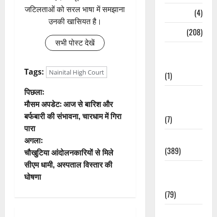
जटिलताओं को सरल भाषा में समझाना
Naukri
(4)
उनकी खासियत है।
News
(208)
सभी पोस्ट देखें
Opinion /
Editorial
Tags:
Nainital High Court
(1)
पो
पिछला:
Opinion &
मौसम अपडेट: आज से बारिश और
Editorial
स्ट
बर्फबारी की संभावना, चारधाम में गिरा
(7)
पारा
ने
Politics
अगला:
(389)
वि
चौखुटिया आंदोलनकारियों से मिले
सीएम धामी, अस्पताल विस्तार की
Sarkari
गे
घोषणा
Naukri
श
(79)
Spirituality