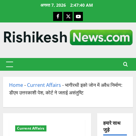
छोड़कर
अगस्त 7, 2026
2:47:41 AM
सामग्री
Facebook
X
YouTube
पर
जाएँ
प्राथमिक
सूची
Home
-
Current Affairs
-
भागीरथी इको जोन में अवैध निर्माण:
डीएम उत्तरकाशी पेश, कोर्ट ने जताई असंतुष्टि
हमारे साथ
Current Affairs
जुड़े