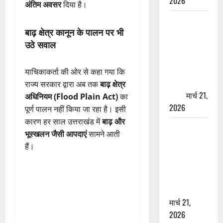
2026
अंतिम अवसर
दिया है।
ऋषिकेश में
बाढ़ क्षेत्र कानून के पालन पर भी
बड़ा प्रॉपर्टी
उठे सवाल
फ्रॉड! 100
रुपये के स्टांप
पेपर पर NRI
याचिकाकर्ता की ओर से कहा गया कि
की जमीन
राज्य सरकार द्वारा अब तक
बाढ़ क्षेत्र
हड़पी
मार्च 21,
अधिनियम (Flood Plain Act)
का
2026
पूर्ण पालन नहीं किया जा रहा है। इसी
कारण हर साल उत्तराखंड में
बाढ़ और
मसूरी रोड
भूस्खलन जैसी आपदाएं
सामने आती
हादसा: खाई में
हैं।
गिरी थार, एक
युवक की मौत
—SDRF ने
दो को बचाया
मार्च 21,
2026