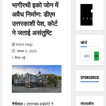
भागीरथी इको जोन में
अवैध निर्माण: डीएम
Facebook
X
YouTube
उत्तरकाशी पेश, कोर्ट
ने जताई असंतुष्टि
खोजे
Rohit Negi
नवम्बर 5, 2025
निम्न
1 मिनट पढ़ें
को
खोजें:
SPONSORED
संपादकीय
नैनीताल।
उत्तराखंड हाईकोर्ट ने