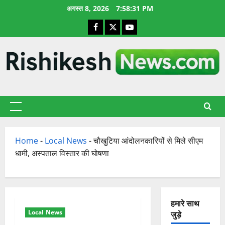
छोड़कर
अगस्त 8, 2026
7:58:32 PM
सामग्री
Facebook
X
YouTube
पर
जाएँ
प्राथमिक
सूची
Home
-
Local News
-
चौखुटिया आंदोलनकारियों से मिले सीएम
धामी, अस्पताल विस्तार की घोषणा
हमारे साथ
Local News
जुड़े