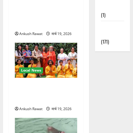
अंतरराष्ट्रीय योग महोत्सव में
Nature
तीसरे दिन योग की गहराई, साधकों
(1)
ने सीखी प्राणायाम और मेडिटेशन
तकनीक
Weather
Update
Ankush Rawat
मार्च 19, 2026
(171)
Local News
परमार्थ निकेतन पहुंचे अनूप
जलोटा, गंगा आरती में लिया भाग,
स्वामी चिदानंद से मुलाकात
Ankush Rawat
मार्च 19, 2026