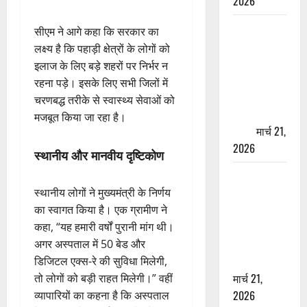
2026
ऋषिकेश में
सीएम ने आगे कहा कि सरकार का
बड़ा प्रॉपर्टी
लक्ष्य है कि पहाड़ी क्षेत्रों के लोगों को
फ्रॉड! 100
इलाज के लिए बड़े शहरों पर निर्भर न
रुपये के स्टांप
रहना पड़े। इसके लिए सभी जिलों में
पेपर पर NRI
चरणबद्ध तरीके से स्वास्थ्य सेवाओं को
की जमीन
मजबूत किया जा रहा है।
हड़पी
मार्च 21,
2026
स्थानीय और मानवीय दृष्टिकोण
मसूरी रोड
हादसा: खाई में
स्थानीय लोगों ने मुख्यमंत्री के निर्णय
गिरी थार, एक
का स्वागत किया है। एक ग्रामीण ने
युवक की मौत
कहा, “यह हमारी वर्षों पुरानी मांग थी।
—SDRF ने
अगर अस्पताल में 50 बेड और
दो को बचाया
डिजिटल एक्स-रे की सुविधा मिलेगी,
मार्च 21,
तो लोगों को बड़ी राहत मिलेगी।” वहीं
2026
व्यापारियों का कहना है कि अस्पताल