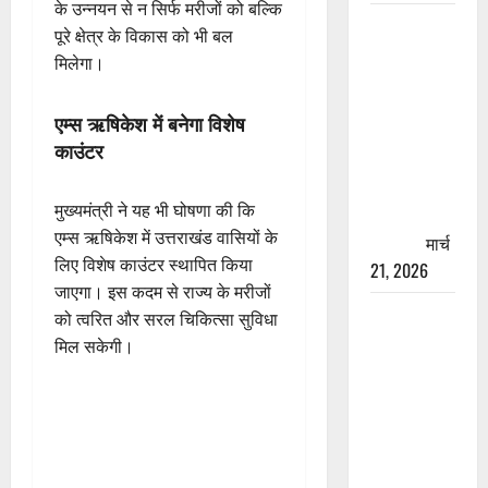
के उन्नयन से न सिर्फ मरीजों को बल्कि
रामझूला पुल
पूरे क्षेत्र के विकास को भी बल
की मरम्मत
मिलेगा।
शुरू! 11
करोड़ की
एम्स ऋषिकेश में बनेगा विशेष
योजना,
काउंटर
चारधाम
यात्रा से
मुख्यमंत्री ने यह भी घोषणा की कि
पहले होगा
एम्स ऋषिकेश में उत्तराखंड वासियों के
काम पूरा
मार्च
लिए विशेष काउंटर स्थापित किया
21, 2026
जाएगा। इस कदम से राज्य के मरीजों
AIIMS
को त्वरित और सरल चिकित्सा सुविधा
ऋषिकेश के
मिल सकेगी।
नाम पर
नौकरी का
झांसा! फर्जी
भर्ती विज्ञापन
से युवाओं को