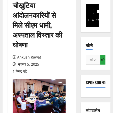
चौखुटिया
आंदोलनकारियों से
Facebook
X
YouTube
मिले सीएम धामी,
अस्पताल विस्तार की
घोषणा
खोजे
Ankush Rawat
निम्न
को
नवम्बर 5, 2025
खोजें:
1 मिनट पढ़ें
SPONSORED
संपादकीय