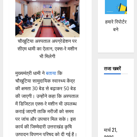
हमारे रिपोर्टर
बने
चौखुटिया अस्पताल अपग्रेडेशन पर
सीएम धामी का ऐलान, एक्स-रे मशीन
भी मिलेगी
तजा खबरें
मुख्यमंत्री धामी ने
बताया
कि
चौखुटिया सामुदायिक स्वास्थ्य केंद्र
दून में रफ्तार
की क्षमता 30 बेड से बढ़ाकर 50 बेड
का कहर! 120
की जाएगी। उन्होंने कहा कि अस्पताल
Km/h थार ने
में डिजिटल एक्स-रे मशीन भी उपलब्ध
स्कूटी सवारों
कराई जाएगी ताकि मरीजों को समय
को कुचला,
पर जांच और उपचार मिल सके। इस
एक की मौत
कार्य की जिम्मेदारी उत्तराखंड कृषि
मार्च 21,
उत्पादन विपणन परिषद को दी गई है।