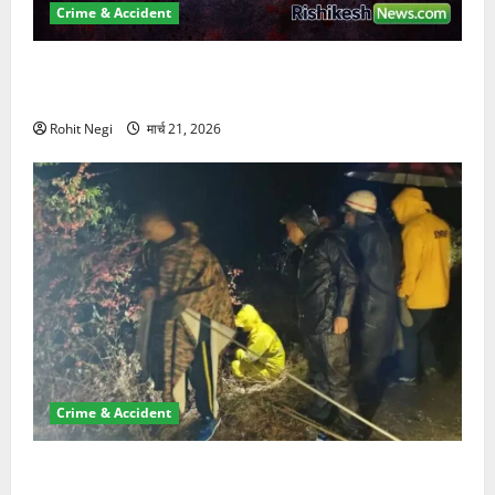
Crime & Accident
ऋषिकेश में बड़ा प्रॉपर्टी फ्रॉड! 100 रुपये के स्टांप पेपर पर
NRI की जमीन हड़पी
Rohit Negi
मार्च 21, 2026
Crime & Accident
मसूरी रोड हादसा: खाई में गिरी थार, एक युवक की मौत—SDRF