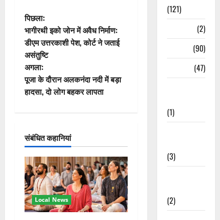
(121)
पो
पिछला:
Temples
(2)
भागीरथी इको जोन में अवैध निर्माण:
स्ट
डीएम उत्तरकाशी पेश, कोर्ट ने जताई
Temples
(90)
असंतुष्टि
ने
अगला:
Travel
(47)
वि
पूजा के दौरान अलकनंदा नदी में बड़ा
Treks &
हादसा, दो लोग बहकर लापता
गे
Adventures
(1)
श
Treks &
संबंधित कहानियां
न
Adventures
(3)
Waterfalls &
Nature
(2)
Local News
Waterfalls &