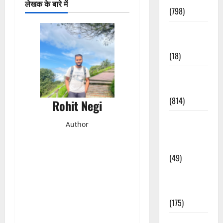
लेखक के बारे में
(798)
Culture &
Lifestyle
(18)
Current
Affairs
(814)
Rohit Negi
Education &
Author
Exam
Updates
(49)
Festivals &
Events
(175)
Festivals &