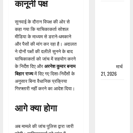
कानूनी पक्ष
रामझूला पुल
की मरम्मत
शुरू! 11
सुनवाई के दौरान विपक्ष की ओर से
करोड़ की
कहा गया कि याचिकाकर्ता सोशल
योजना,
मीडिया के माध्यम से डराने-धमकाने
चारधाम
और पैसों की मांग कर रहा है। अदालत
यात्रा से
ने दोनों पक्षों की दलीलें सुनने के बाद
पहले होगा
याचिकाकर्ता को जांच में सहयोग करने
काम पूरा
मार्च
के निर्देश दिए और
अरनेश कुमार बनाम
21, 2026
बिहार राज्य
में दिए गए दिशा-निर्देशों के
अनुसार बिना वैधानिक प्रक्रिया
AIIMS
गिरफ्तारी नहीं करने का आदेश दिया।
ऋषिकेश के
नाम पर
आगे क्या होगा
नौकरी का
झांसा! फर्जी
भर्ती विज्ञापन
अब मामले की जांच पुलिस द्वारा जारी
से युवाओं को