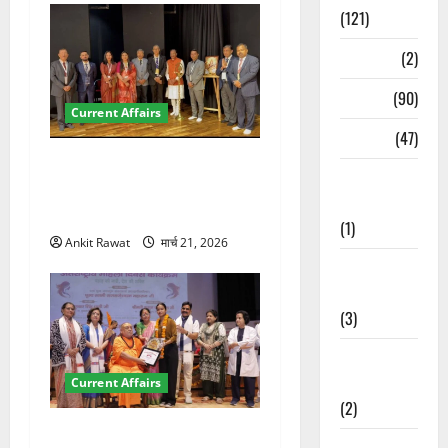
(121)
Temples
(2)
Temples
(90)
Current Affairs
Travel
(47)
देहरादून में इंटरनेशनल मैरीटाइम
Treks &
कॉन्फ्रेंस की शुरुआत, 7 देशों के
Adventures
200+ प्रतिनिधि शामिल
(1)
Ankit Rawat
मार्च 21, 2026
Treks &
Adventures
(3)
Waterfalls &
Nature
Current Affairs
(2)
“पहाड़ की नारी, देश की शक्ति”
Waterfalls &