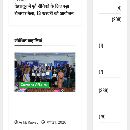
ने
देहरादून में पूर्व सैनिकों के लिए बड़ा
Naukri
(4)
वि
रोजगार मेला, 13 फरवरी को आयोजन
News
(208)
गे
Opinion /
श
Editorial
संबंधित कहानियां
(1)
न
Opinion &
Editorial
(7)
Politics
Current Affairs
(389)
देहरादून में युवा संसद 2026:
Sarkari
छात्रों ने लोकतंत्र और संविधान
Naukri
पर रखे दमदार विचार
(79)
Ankit Rawat
मार्च 21, 2026
Spirituality