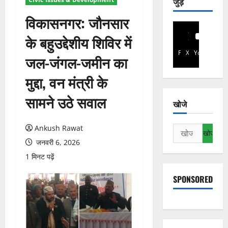
जुड़े
विकासनगर: जौनसार
के बहुउद्देशीय शिविर में
Facebook
X
YouTube
जल-जंगल-जमीन का
मुद्दा, वन मंत्री के
सामने उठे सवाल
खोजे
Ankush Rawat
निम्न
को
जनवरी 6, 2026
खोजें:
1 मिनट पढ़ें
SPONSORED