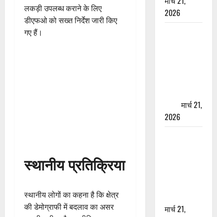
मार्च 21,
लकड़ी उपलब्ध कराने के लिए
2026
डीएफओ को सख्त निर्देश जारी किए
ऋषिकेश में
गए हैं।
बड़ा प्रॉपर्टी
फ्रॉड! 100
रुपये के स्टांप
पेपर पर NRI
की जमीन
हड़पी
मार्च 21,
2026
मसूरी रोड
हादसा: खाई में
स्थानीय प्रतिक्रिया
गिरी थार, एक
युवक की मौत
—SDRF ने
स्थानीय लोगों का कहना है कि क्षेत्र
दो को बचाया
की डेमोग्राफी में बदलाव का असर
मार्च 21,