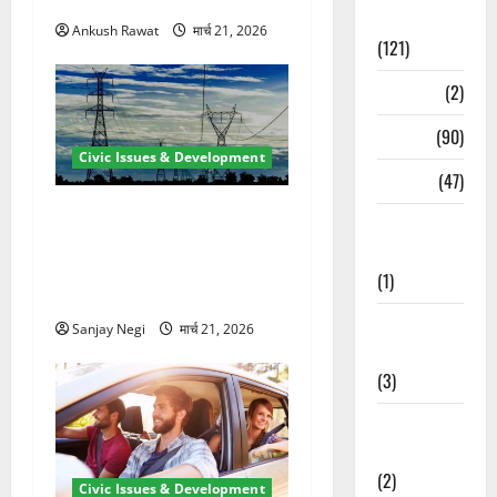
से पहले होगा काम पूरा
Spirituality
Ankush Rawat
मार्च 21, 2026
(121)
Temples
(2)
Temples
(90)
Civic Issues & Development
Travel
(47)
कुंभ 2027 की तैयारी तेज! हरिद्वार
Treks &
में बिजली व्यवस्था मजबूत करने
Adventures
के लिए 21.51 करोड़ की योजना
(1)
मंजूर
Treks &
Sanjay Negi
मार्च 21, 2026
Adventures
(3)
Waterfalls &
Nature
(2)
Civic Issues & Development