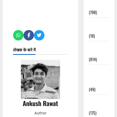
Accident
(798)
Culture &
Lifestyle
(18)
Current
लेखक के बारे में
Affairs
(814)
Education &
Exam
Updates
(49)
Festivals &
Ankush Rawat
Events
(175)
Author