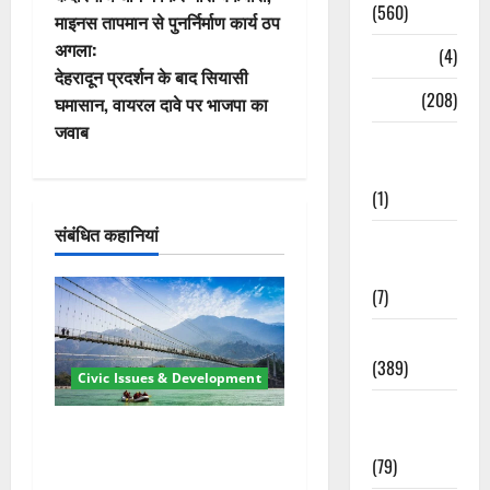
स्ट
(560)
माइनस तापमान से पुनर्निर्माण कार्य ठप
अगला:
Naukri
(4)
ने
देहरादून प्रदर्शन के बाद सियासी
News
(208)
वि
घमासान, वायरल दावे पर भाजपा का
जवाब
Opinion /
गे
Editorial
श
(1)
संबंधित कहानियां
न
Opinion &
Editorial
(7)
Politics
(389)
Civic Issues & Development
Sarkari
रामझूला पुल की मरम्मत शुरू! 11
Naukri
करोड़ की योजना, चारधाम यात्रा
(79)