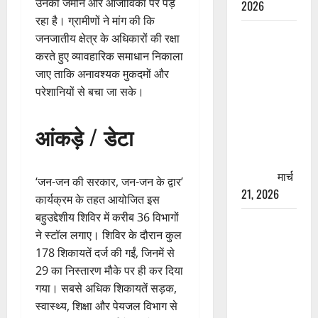
उनकी जमीन और आजीविका पर पड़
2026
रहा है। ग्रामीणों ने मांग की कि
रामझूला पुल
जनजातीय क्षेत्र के अधिकारों की रक्षा
की मरम्मत
करते हुए व्यावहारिक समाधान निकाला
शुरू! 11
जाए ताकि अनावश्यक मुकदमों और
करोड़ की
परेशानियों से बचा जा सके।
योजना,
चारधाम
आंकड़े / डेटा
यात्रा से
पहले होगा
काम पूरा
मार्च
‘जन-जन की सरकार, जन-जन के द्वार’
21, 2026
कार्यक्रम के तहत आयोजित इस
बहुउद्देशीय शिविर में करीब 36 विभागों
AIIMS
ने स्टॉल लगाए। शिविर के दौरान कुल
ऋषिकेश के
178 शिकायतें दर्ज की गईं, जिनमें से
नाम पर
29 का निस्तारण मौके पर ही कर दिया
नौकरी का
गया। सबसे अधिक शिकायतें सड़क,
झांसा! फर्जी
स्वास्थ्य, शिक्षा और पेयजल विभाग से
भर्ती विज्ञापन