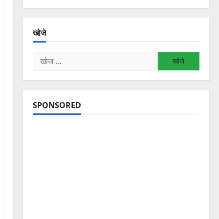
खोजे
निम्न
को
खोजें:
SPONSORED