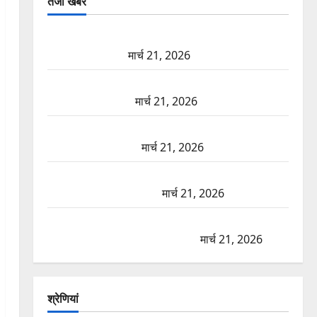
तजा खबरें
दून में रफ्तार का कहर! 120 Km/h थार ने स्कूटी सवारों को
कुचला, एक की मौत
मार्च 21, 2026
ऋषिकेश में बड़ा प्रॉपर्टी फ्रॉड! 100 रुपये के स्टांप पेपर पर
NRI की जमीन हड़पी
मार्च 21, 2026
मसूरी रोड हादसा: खाई में गिरी थार, एक युवक की मौत—
SDRF ने दो को बचाया
मार्च 21, 2026
रामझूला पुल की मरम्मत शुरू! 11 करोड़ की योजना, चारधाम
यात्रा से पहले होगा काम पूरा
मार्च 21, 2026
AIIMS ऋषिकेश के नाम पर नौकरी का झांसा! फर्जी भर्ती
विज्ञापन से युवाओं को ठगने की कोशिश
मार्च 21, 2026
श्रेणियां