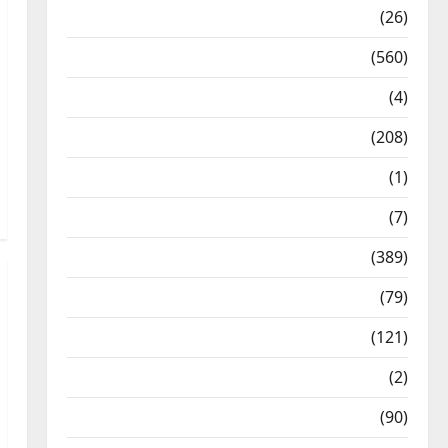
Health & Wellness
(26)
Local News
(560)
Naukri
(4)
News
(208)
Opinion / Editorial
(1)
Opinion & Editorial
(7)
Politics
(389)
Sarkari Naukri
(79)
Spirituality
(121)
Temples
(2)
Temples
(90)