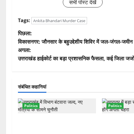
सभी पोस्ट देखें
Tags:
Ankita Bhandari Murder Case
पो
पिछला:
विकासनगर: जौनसार के बहुउद्देशीय शिविर में जल-जंगल-जमीन का 
स्ट
अगला:
ने
उत्तराखंड हाईकोर्ट का बड़ा प्रशासनिक फैसला, कई जिला जजों
वि
गे
संबंधित कहानियां
श
Politics
Politics
न
कैबिनेट विस्तार के बाद धामी का कम होगा
धामी कैबिनेट विस
बोझ! 35 विभागों का बंटवारा जल्द,
2027 चुनाव में भ