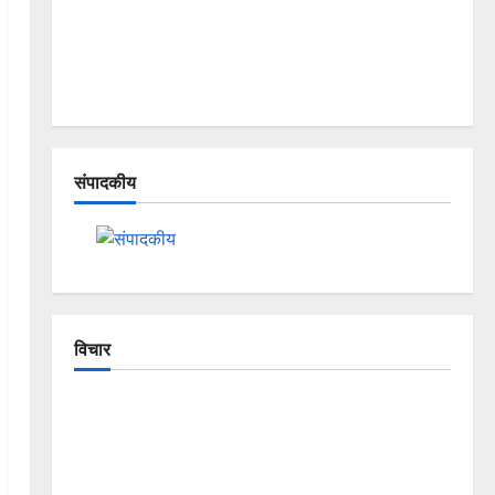
संपादकीय
विचार
The Crumbling Mountains of
Uttarakhand: Continuous Disasters in
Dehradun, Chamoli, and Joshimath —
Why Is This Destruction Repeating?