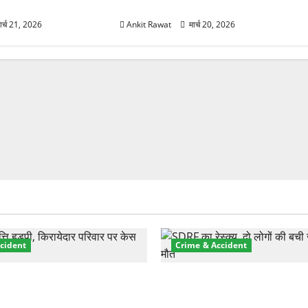
साधा गया संतुलन
ार्च 21, 2026
Ankit Rawat
मार्च 20, 2026
cident
Crime & Accident
़ा प्रॉपर्टी फ्रॉड! 100 रुपये के
मसूरी रोड हादसा: खाई में गिरी थ
पर NRI की जमीन हड़पी
की मौत—SDRF ने दो को बचाया