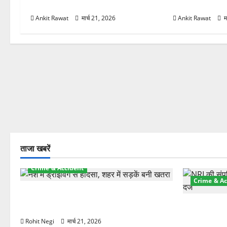
सरकार में आएगी तेजी
रचने की तैयारी
Ankit Rawat
मार्च 21, 2026
Ankit Rawat
म
ताजा खबरें
Crime & Accident
Crime & Ac
दून में रफ्तार का कहर! 120 Km/h थार ने
स्कूटी सवारों को कुचला, एक की मौत
ऋषिकेश में बड
स्टांप पेपर 
Rohit Negi
मार्च 21, 2026