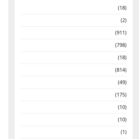
Astrology
(18)
Bizarre
(2)
Civic Issues & Development
(911)
Crime & Accident
(798)
Culture & Lifestyle
(18)
Current Affairs
(814)
Education & Exam Updates
(49)
Festivals & Events
(175)
Festivals & Events
(10)
Food & Local Cuisine
(10)
Food & Local Cuisine
(1)