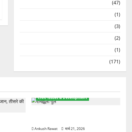
Travel
(47)
Treks & Adventures
(1)
Treks & Adventures
(3)
Waterfalls & Nature
(2)
Waterfalls & Nature
(1)
Weather Update
(171)
Civic Issues & Development
रामझूला पुल की मरम्मत शुरू! 11 करोड़ की
ार, एक युवक
योजना, चारधाम यात्रा से पहले होगा काम पूरा
Ankush Rawat
मार्च 21, 2026